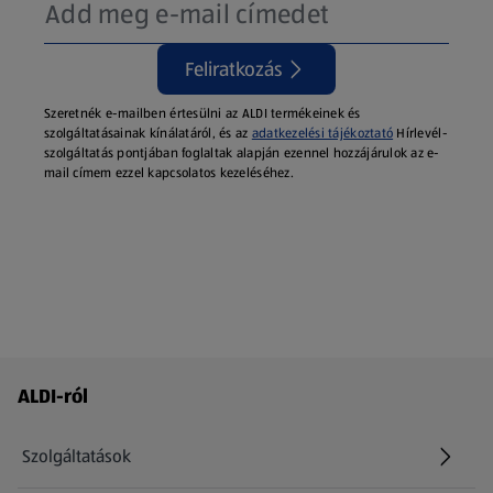
Feliratkozás
Szeretnék e-mailben értesülni az ALDI termékeinek és
szolgáltatásainak kínálatáról, és az
adatkezelési tájékoztató
Hírlevél-
szolgáltatás pontjában foglaltak alapján ezennel hozzájárulok az e-
mail címem ezzel kapcsolatos kezeléséhez.
Láblécmenü - további linkek
ALDI-ról
Szolgáltatások