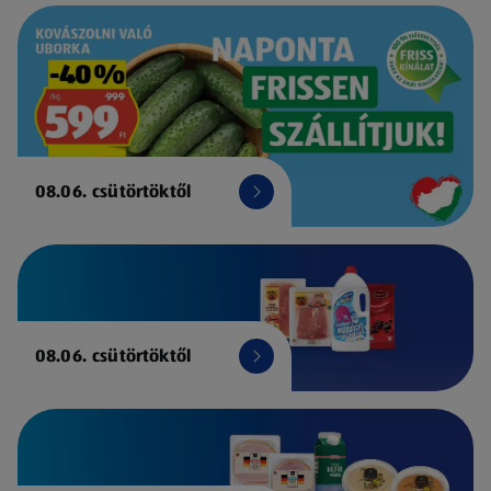
08.06. csütörtöktől
08.06. csütörtöktől