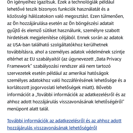
Ön igényeihez igazítsuk.
Ezek a technológiák például
lehetővé teszik bizonyos funkciók használatát és a
Fizetési lehetőségek
közösségi hálózatokon való megosztást. Ezen túlmenően,
az Ön hozzájárulása esetén az Ön böngészési adatait
ALDI utalványok
gyűjtő és elemző sütiket használunk, személyre szabott
hirdetések megjelenítése céljából. Ennek során az adatok
az USA-ban található szolgáltatókhoz kerülhetnek
Árcsökkentés
továbbításra, ahol a személyes adatok védelmének szintje
eltérhet az EU szabályaitól (az úgynevezett „Data Privacy
Adattörlő alkalmazás
Framework” szabályozási rendszer alá nem tartozó
szervezetek esetén például az amerikai hatóságok
Szervizpont
személyes adatokhoz való hozzáférésének lehetősége és a
(új oldalon nyílik meg)
korlátozott jogorvoslati lehetőségek miatt). Bővebb
információt a „További információk az adatkezelésről és az
Fedezz fel minket az interneten!
ahhoz adott hozzájárulás visszavonásának lehetőségéről”
menüpont alatt talál.
Töltsd le az ALDI Magyarország applikációt!
További információk az adatkezelésről és az ahhoz adott
hozzájárulás visszavonásának lehetőségéről