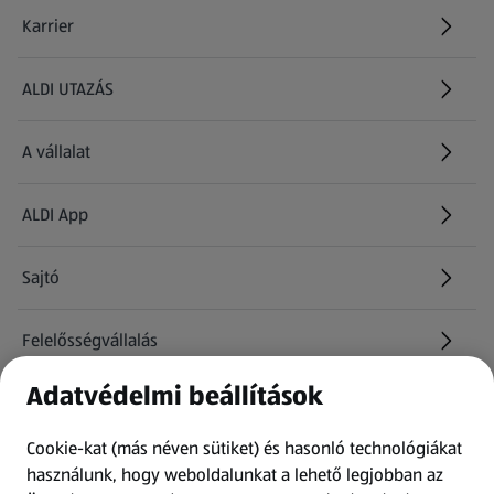
Karrier
(új oldalon nyílik meg)
ALDI UTAZÁS
(új oldalon nyílik meg)
A vállalat
ALDI App
Sajtó
Felelősségvállalás
Adatvédelmi beállítások
Információk
Cookie-kat (más néven sütiket) és hasonló technológiákat
Kérdőív
használunk, hogy weboldalunkat a lehető legjobban az