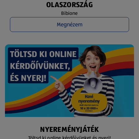
OLASZORSZÁG
Bibione
Megnézem
NYEREMÉNYJÁTÉK
Töltsd ki online kérdőívünket és nyerj!