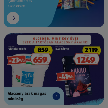
ajánlatainkért és
akcióinkért!
Alacsony árak magas
minőség