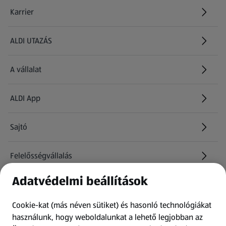
Karrier
(új oldalon nyílik meg)
ALDI UTAZÁS
(új oldalon nyílik meg)
A vállalat
ALDI App
Sajtó
Felelősségvállalás
Adatvédelmi beállítások
Információk
Cookie-kat (más néven sütiket) és hasonló technológiákat
Kérdőív
használunk, hogy weboldalunkat a lehető legjobban az