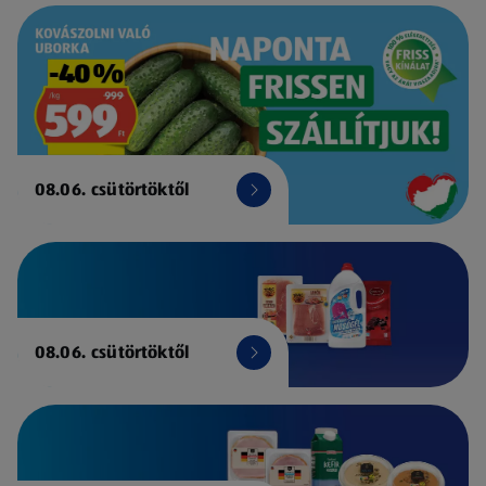
08.06. csütörtöktől
08.06. csütörtöktől