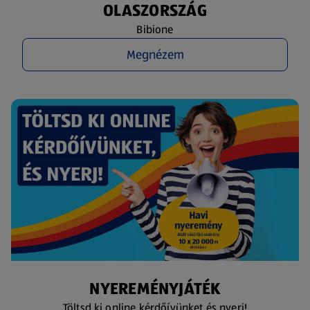
OLASZORSZÁG
Bibione
Megnézem
NYEREMÉNYJÁTÉK
Töltsd ki online kérdőívünket és nyerj!