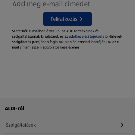
Feliratkozás
Szeretnék e-mailben értesülni az ALDI termékeinek és
szolgáltatásainak kínálatáról, és az
adatkezelési tájékoztató
Hírlevél-
szolgáltatás pontjában foglaltak alapján ezennel hozzájárulok az e-
mail címem ezzel kapcsolatos kezeléséhez.
Láblécmenü - további linkek
ALDI-ról
Szolgáltatások