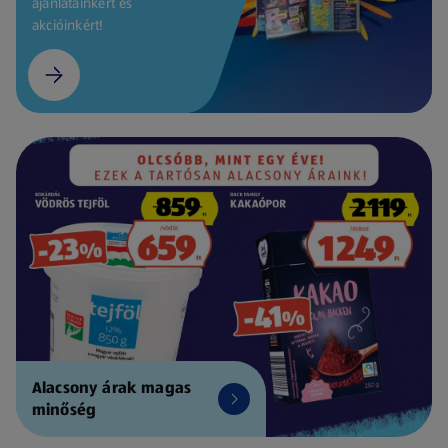
ajánlatainkért és
akcióinkért!
Alacsony árak magas
minőség