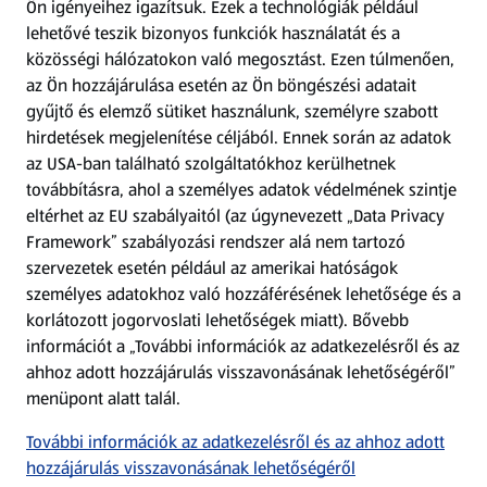
Ön igényeihez igazítsuk.
Ezek a technológiák például
lehetővé teszik bizonyos funkciók használatát és a
Fizetési lehetőségek
közösségi hálózatokon való megosztást. Ezen túlmenően,
az Ön hozzájárulása esetén az Ön böngészési adatait
ALDI utalványok
gyűjtő és elemző sütiket használunk, személyre szabott
hirdetések megjelenítése céljából. Ennek során az adatok
az USA-ban található szolgáltatókhoz kerülhetnek
Árcsökkentés
továbbításra, ahol a személyes adatok védelmének szintje
eltérhet az EU szabályaitól (az úgynevezett „Data Privacy
Adattörlő alkalmazás
Framework” szabályozási rendszer alá nem tartozó
szervezetek esetén például az amerikai hatóságok
Szervizpont
személyes adatokhoz való hozzáférésének lehetősége és a
(új oldalon nyílik meg)
korlátozott jogorvoslati lehetőségek miatt). Bővebb
információt a „További információk az adatkezelésről és az
Fedezz fel minket az interneten!
ahhoz adott hozzájárulás visszavonásának lehetőségéről”
menüpont alatt talál.
Töltsd le az ALDI Magyarország applikációt!
További információk az adatkezelésről és az ahhoz adott
hozzájárulás visszavonásának lehetőségéről