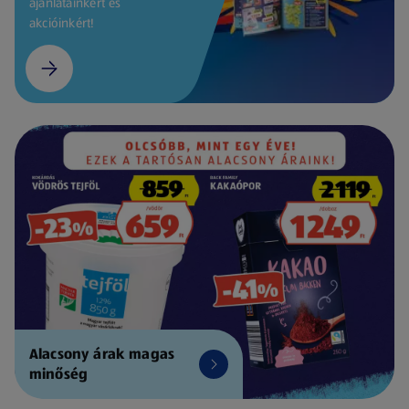
ajánlatainkért és
akcióinkért!
Alacsony árak magas
minőség