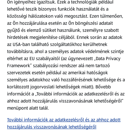
Ön igényeihez igazítsuk.
Ezek a technológiák például
lehetővé teszik bizonyos funkciók használatát és a
Fizetési lehetőségek
közösségi hálózatokon való megosztást. Ezen túlmenően,
az Ön hozzájárulása esetén az Ön böngészési adatait
ALDI utalványok
gyűjtő és elemző sütiket használunk, személyre szabott
hirdetések megjelenítése céljából. Ennek során az adatok
az USA-ban található szolgáltatókhoz kerülhetnek
Árcsökkentés
továbbításra, ahol a személyes adatok védelmének szintje
eltérhet az EU szabályaitól (az úgynevezett „Data Privacy
Adattörlő alkalmazás
Framework” szabályozási rendszer alá nem tartozó
szervezetek esetén például az amerikai hatóságok
Szervizpont
személyes adatokhoz való hozzáférésének lehetősége és a
(új oldalon nyílik meg)
korlátozott jogorvoslati lehetőségek miatt). Bővebb
információt a „További információk az adatkezelésről és az
Fedezz fel minket az interneten!
ahhoz adott hozzájárulás visszavonásának lehetőségéről”
menüpont alatt talál.
Töltsd le az ALDI Magyarország applikációt!
További információk az adatkezelésről és az ahhoz adott
hozzájárulás visszavonásának lehetőségéről