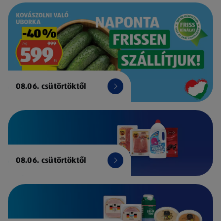
08.06. csütörtöktől
08.06. csütörtöktől