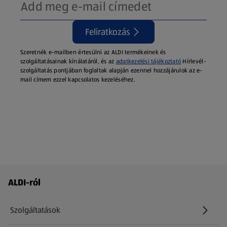
Feliratkozás
Szeretnék e-mailben értesülni az ALDI termékeinek és
szolgáltatásainak kínálatáról, és az
adatkezelési tájékoztató
Hírlevél-
szolgáltatás pontjában foglaltak alapján ezennel hozzájárulok az e-
mail címem ezzel kapcsolatos kezeléséhez.
Láblécmenü - további linkek
ALDI-ról
Szolgáltatások