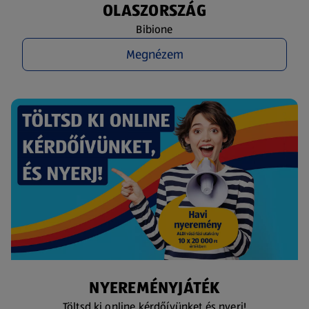
OLASZORSZÁG
Bibione
Megnézem
NYEREMÉNYJÁTÉK
Töltsd ki online kérdőívünket és nyerj!