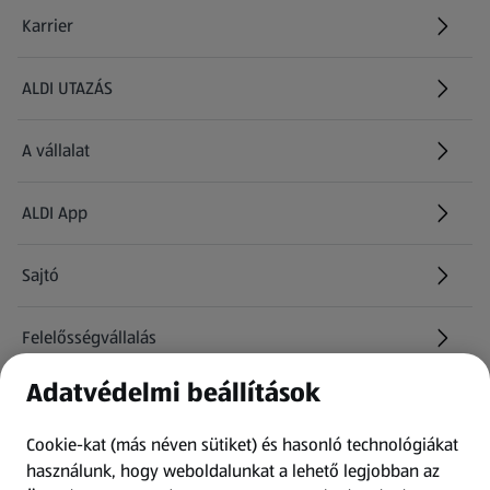
Karrier
(új oldalon nyílik meg)
ALDI UTAZÁS
(új oldalon nyílik meg)
A vállalat
ALDI App
Sajtó
Felelősségvállalás
Adatvédelmi beállítások
Információk
Cookie-kat (más néven sütiket) és hasonló technológiákat
Kérdőív
használunk, hogy weboldalunkat a lehető legjobban az