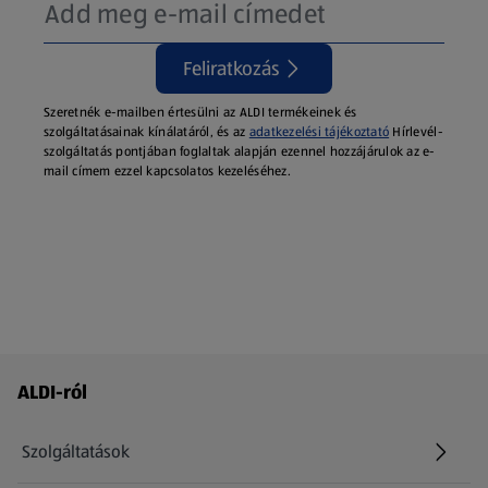
Feliratkozás
Szeretnék e-mailben értesülni az ALDI termékeinek és
szolgáltatásainak kínálatáról, és az
adatkezelési tájékoztató
Hírlevél-
szolgáltatás pontjában foglaltak alapján ezennel hozzájárulok az e-
mail címem ezzel kapcsolatos kezeléséhez.
Láblécmenü - további linkek
ALDI-ról
Szolgáltatások