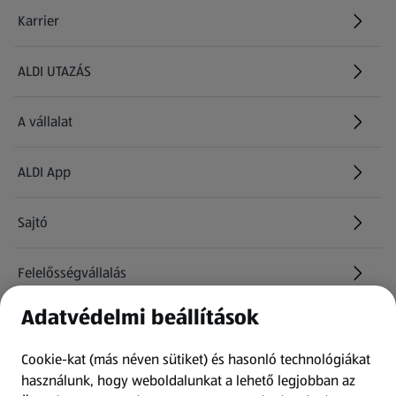
Karrier
(új oldalon nyílik meg)
ALDI UTAZÁS
(új oldalon nyílik meg)
A vállalat
ALDI App
Sajtó
Felelősségvállalás
Adatvédelmi beállítások
Információk
Cookie-kat (más néven sütiket) és hasonló technológiákat
Kérdőív
használunk, hogy weboldalunkat a lehető legjobban az