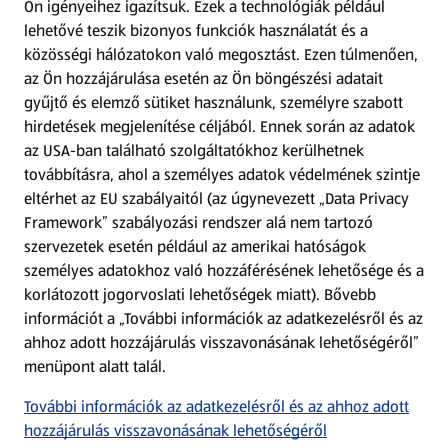
Ön igényeihez igazítsuk.
Ezek a technológiák például
lehetővé teszik bizonyos funkciók használatát és a
Fizetési lehetőségek
közösségi hálózatokon való megosztást. Ezen túlmenően,
az Ön hozzájárulása esetén az Ön böngészési adatait
ALDI utalványok
gyűjtő és elemző sütiket használunk, személyre szabott
hirdetések megjelenítése céljából. Ennek során az adatok
az USA-ban található szolgáltatókhoz kerülhetnek
Árcsökkentés
továbbításra, ahol a személyes adatok védelmének szintje
eltérhet az EU szabályaitól (az úgynevezett „Data Privacy
Adattörlő alkalmazás
Framework” szabályozási rendszer alá nem tartozó
szervezetek esetén például az amerikai hatóságok
Szervizpont
személyes adatokhoz való hozzáférésének lehetősége és a
(új oldalon nyílik meg)
korlátozott jogorvoslati lehetőségek miatt). Bővebb
információt a „További információk az adatkezelésről és az
Fedezz fel minket az interneten!
ahhoz adott hozzájárulás visszavonásának lehetőségéről”
menüpont alatt talál.
Töltsd le az ALDI Magyarország applikációt!
További információk az adatkezelésről és az ahhoz adott
hozzájárulás visszavonásának lehetőségéről