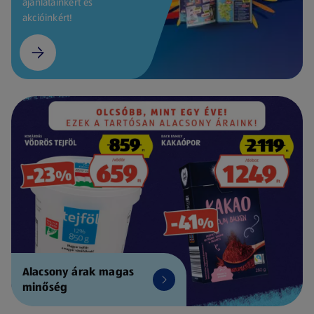
ajánlatainkért és
akcióinkért!
Alacsony árak magas
minőség