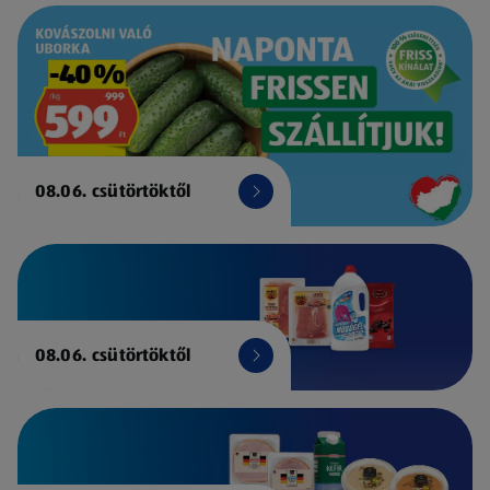
08.06. csütörtöktől
08.06. csütörtöktől