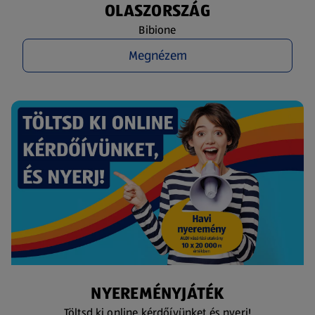
OLASZORSZÁG
Bibione
Megnézem
NYEREMÉNYJÁTÉK
Töltsd ki online kérdőívünket és nyerj!