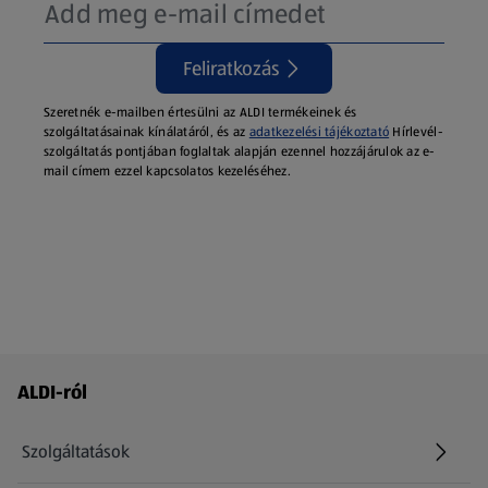
Feliratkozás
Szeretnék e-mailben értesülni az ALDI termékeinek és
szolgáltatásainak kínálatáról, és az
adatkezelési tájékoztató
Hírlevél-
szolgáltatás pontjában foglaltak alapján ezennel hozzájárulok az e-
mail címem ezzel kapcsolatos kezeléséhez.
Láblécmenü - további linkek
ALDI-ról
Szolgáltatások