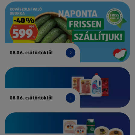
08.06. csütörtöktől
08.06. csütörtöktől