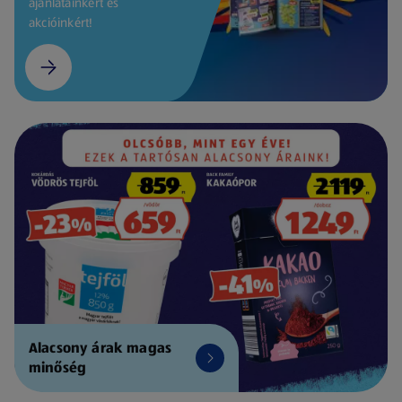
ajánlatainkért és
akcióinkért!
Alacsony árak magas
minőség