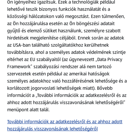
Ön igényeihez igazítsuk.
Ezek a technológiák például
lehetővé teszik bizonyos funkciók használatát és a
Fizetési lehetőségek
közösségi hálózatokon való megosztást. Ezen túlmenően,
az Ön hozzájárulása esetén az Ön böngészési adatait
ALDI utalványok
gyűjtő és elemző sütiket használunk, személyre szabott
hirdetések megjelenítése céljából. Ennek során az adatok
az USA-ban található szolgáltatókhoz kerülhetnek
Árcsökkentés
továbbításra, ahol a személyes adatok védelmének szintje
eltérhet az EU szabályaitól (az úgynevezett „Data Privacy
Adattörlő alkalmazás
Framework” szabályozási rendszer alá nem tartozó
szervezetek esetén például az amerikai hatóságok
Szervizpont
személyes adatokhoz való hozzáférésének lehetősége és a
(új oldalon nyílik meg)
korlátozott jogorvoslati lehetőségek miatt). Bővebb
információt a „További információk az adatkezelésről és az
Fedezz fel minket az interneten!
ahhoz adott hozzájárulás visszavonásának lehetőségéről”
menüpont alatt talál.
Töltsd le az ALDI Magyarország applikációt!
További információk az adatkezelésről és az ahhoz adott
hozzájárulás visszavonásának lehetőségéről