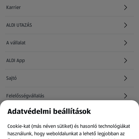
Karrier
(új oldalon nyílik meg)
ALDI UTAZÁS
(új oldalon nyílik meg)
A vállalat
ALDI App
Sajtó
Felelősségvállalás
Adatvédelmi beállítások
Információk
Cookie-kat (más néven sütiket) és hasonló technológiákat
Kérdőív
használunk, hogy weboldalunkat a lehető legjobban az