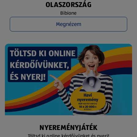
OLASZORSZÁG
Bibione
Megnézem
NYEREMÉNYJÁTÉK
Töltsd ki online kérdőívünket és nyerj!