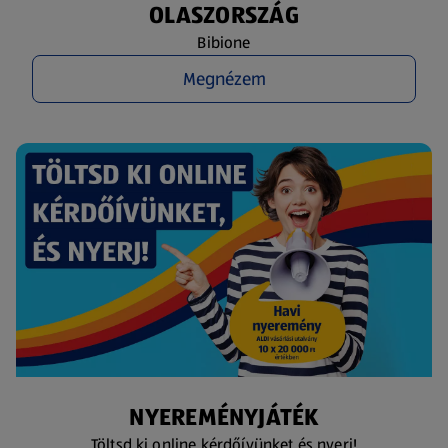
OLASZORSZÁG
Bibione
Megnézem
NYEREMÉNYJÁTÉK
Töltsd ki online kérdőívünket és nyerj!