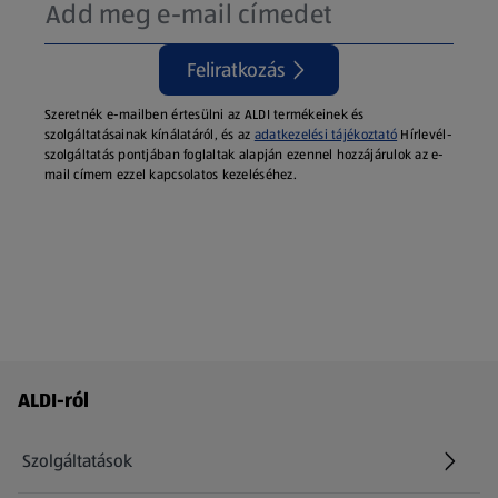
Feliratkozás
Szeretnék e-mailben értesülni az ALDI termékeinek és
szolgáltatásainak kínálatáról, és az
adatkezelési tájékoztató
Hírlevél-
szolgáltatás pontjában foglaltak alapján ezennel hozzájárulok az e-
mail címem ezzel kapcsolatos kezeléséhez.
Láblécmenü - további linkek
ALDI-ról
Szolgáltatások