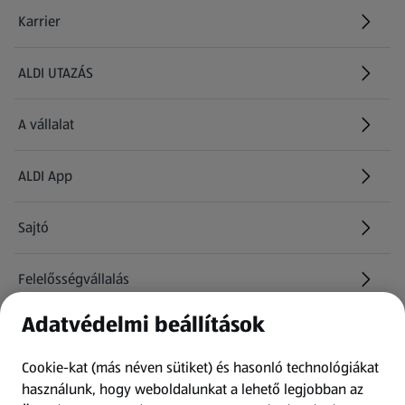
Karrier
(új oldalon nyílik meg)
ALDI UTAZÁS
(új oldalon nyílik meg)
A vállalat
ALDI App
Sajtó
Felelősségvállalás
Adatvédelmi beállítások
Információk
Cookie-kat (más néven sütiket) és hasonló technológiákat
Kérdőív
használunk, hogy weboldalunkat a lehető legjobban az