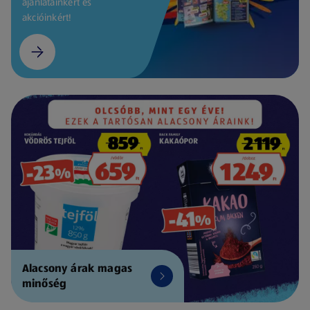
ajánlatainkért és
akcióinkért!
Alacsony árak magas
minőség