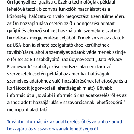
Ön igényeihez igazítsuk.
Ezek a technológiák például
lehetővé teszik bizonyos funkciók használatát és a
Fizetési lehetőségek
közösségi hálózatokon való megosztást. Ezen túlmenően,
az Ön hozzájárulása esetén az Ön böngészési adatait
ALDI utalványok
gyűjtő és elemző sütiket használunk, személyre szabott
hirdetések megjelenítése céljából. Ennek során az adatok
az USA-ban található szolgáltatókhoz kerülhetnek
Árcsökkentés
továbbításra, ahol a személyes adatok védelmének szintje
eltérhet az EU szabályaitól (az úgynevezett „Data Privacy
Adattörlő alkalmazás
Framework” szabályozási rendszer alá nem tartozó
szervezetek esetén például az amerikai hatóságok
Szervizpont
személyes adatokhoz való hozzáférésének lehetősége és a
(új oldalon nyílik meg)
korlátozott jogorvoslati lehetőségek miatt). Bővebb
információt a „További információk az adatkezelésről és az
Fedezz fel minket az interneten!
ahhoz adott hozzájárulás visszavonásának lehetőségéről”
menüpont alatt talál.
Töltsd le az ALDI Magyarország applikációt!
További információk az adatkezelésről és az ahhoz adott
hozzájárulás visszavonásának lehetőségéről