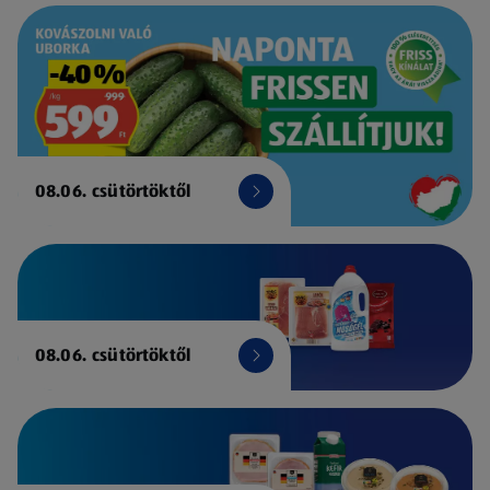
08.06. csütörtöktől
08.06. csütörtöktől