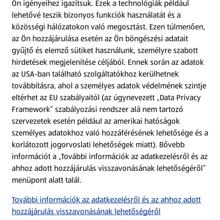
Ön igényeihez igazítsuk.
Ezek a technológiák például
lehetővé teszik bizonyos funkciók használatát és a
Fizetési lehetőségek
közösségi hálózatokon való megosztást. Ezen túlmenően,
az Ön hozzájárulása esetén az Ön böngészési adatait
ALDI utalványok
gyűjtő és elemző sütiket használunk, személyre szabott
hirdetések megjelenítése céljából. Ennek során az adatok
az USA-ban található szolgáltatókhoz kerülhetnek
Árcsökkentés
továbbításra, ahol a személyes adatok védelmének szintje
eltérhet az EU szabályaitól (az úgynevezett „Data Privacy
Adattörlő alkalmazás
Framework” szabályozási rendszer alá nem tartozó
szervezetek esetén például az amerikai hatóságok
Szervizpont
személyes adatokhoz való hozzáférésének lehetősége és a
(új oldalon nyílik meg)
korlátozott jogorvoslati lehetőségek miatt). Bővebb
információt a „További információk az adatkezelésről és az
Fedezz fel minket az interneten!
ahhoz adott hozzájárulás visszavonásának lehetőségéről”
menüpont alatt talál.
Töltsd le az ALDI Magyarország applikációt!
További információk az adatkezelésről és az ahhoz adott
hozzájárulás visszavonásának lehetőségéről