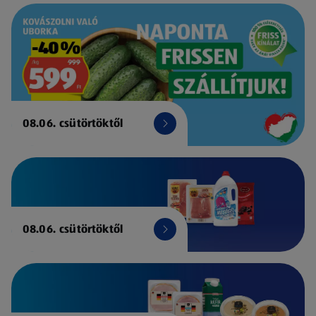
08.06. csütörtöktől
08.06. csütörtöktől