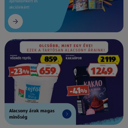
ajánlatainkért és
akcióinkért!
Alacsony árak magas
minőség