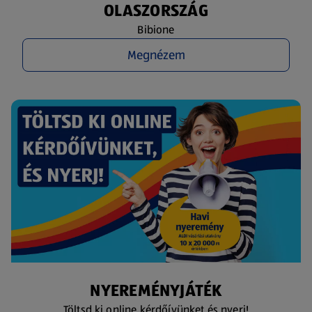
OLASZORSZÁG
Bibione
Megnézem
NYEREMÉNYJÁTÉK
Töltsd ki online kérdőívünket és nyerj!