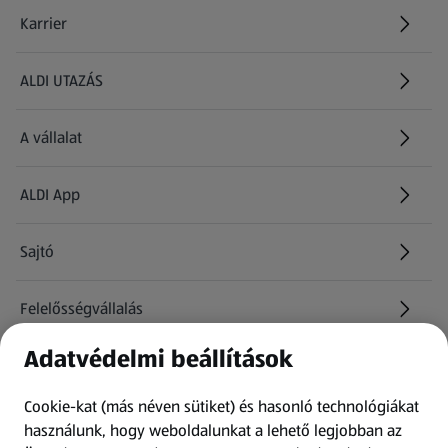
Karrier
(új oldalon nyílik meg)
ALDI UTAZÁS
(új oldalon nyílik meg)
A vállalat
ALDI App
Sajtó
Felelősségvállalás
Adatvédelmi beállítások
Információk
Cookie-kat (más néven sütiket) és hasonló technológiákat
Kérdőív
használunk, hogy weboldalunkat a lehető legjobban az