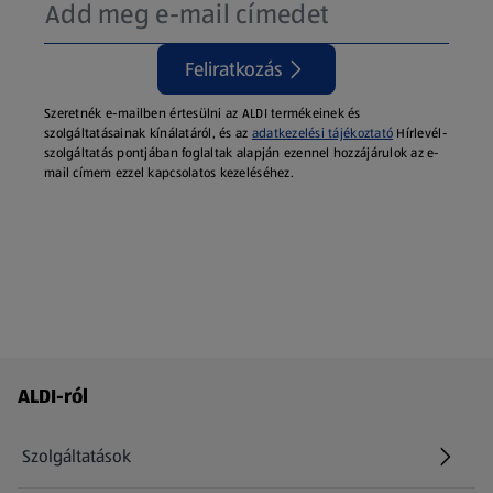
Feliratkozás
Szeretnék e-mailben értesülni az ALDI termékeinek és
szolgáltatásainak kínálatáról, és az
adatkezelési tájékoztató
Hírlevél-
szolgáltatás pontjában foglaltak alapján ezennel hozzájárulok az e-
mail címem ezzel kapcsolatos kezeléséhez.
Láblécmenü - további linkek
ALDI-ról
Szolgáltatások