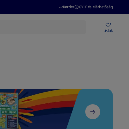
(új oldalon nyílik meg)
(új oldalon nyílik meg)
Karrier
GYIK és elérhetőség
Akciós újságok
ALDI Üzletek
Ajándékkártya
Szervizpont
Listák
DI-m