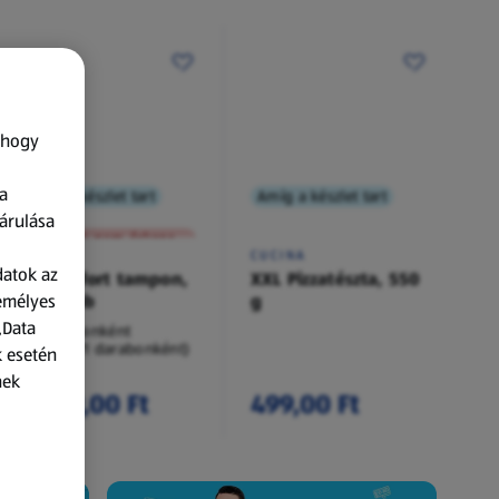
 hogy
a
Amíg a készlet tart
Amíg a készlet tart
XXL
árulása
A termék nem érkezett meg!
O.B.
CUCINA
datok az
Procomfort tampon,
XXL Pizzatészta, 550
zemélyes
54 darab
g
„Data
54 darabonként
(62,94 Ft/1 darabonként)
k esetén
nek
3 399,00 Ft
499,00 Ft