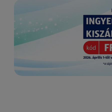
(új oldalon nyílik meg)