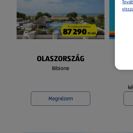
Továb
vissz
OLASZORSZÁG
N
Bibione
ké
Megnézem