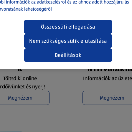
bi információk az adatkezelésről és az ahhoz adott hozzájárulás
avonásának lehetőségéről
Összes süti elfogadása
Nem szükséges sütik elutasítása
Beállítások
YEREMÉNYJÁTÉ
ÜZLETKERESŐ 
K
NYITVATART
Töltsd ki online
Információk az üzlete
rdőívünket és nyerj!
Megnézem
Megnézem