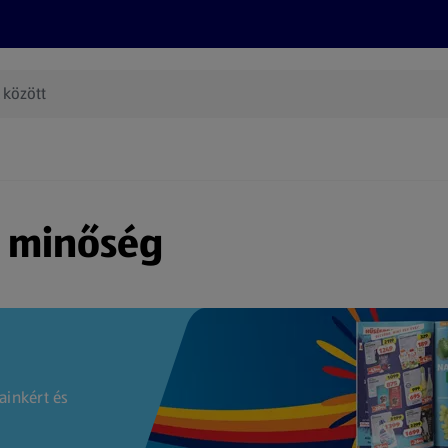
Termékeink
Online bevásárlás
Információk
Az én AL
(új oldalon nyílik meg)
s minőség
ainkért és