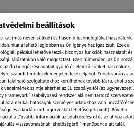
tvédelmi beállítások
e-kat (más néven sütiket) és hasonló technológiákat használunk,
dalunkat a lehető legjobban az Ön igényeihez igazítsuk.
Ezek a
ológiák például lehetővé teszik bizonyos funkciók használatát és 
Amíg a készlet tart
Amíg a készlet tart
ségi hálózatokon való megosztást. Ezen túlmenően, az Ön hozzáj
XXL
XXL
n az Ön böngészési adatait gyűjtő és elemző sütiket használunk,
ACTIMEL
O.B.
lyre szabott hirdetések megjelenítése céljából. Ennek során az a
Actimel joghurtital, 8
Procomfort tampon,
an található szolgáltatókhoz kerülhetnek továbbításra, ahol a s
palack
64 darab
k védelmének szintje eltérhet az EU szabályaitól (az úgynevezett 
0,8 kg
64 darabonként
(1 186,25 Ft/1 kg)
(59,36 Ft/1 darabonként)
cy Framework” szabályozási rendszer alá nem tartozó szervezete
ul az amerikai hatóságok személyes adatokhoz való hozzáférésé
949,00 Ft
3 799,00 Ft
ősége és a korlátozott jogorvoslati lehetőségek miatt). Bővebb
mációt a „További információk az adatkezelésről és az ahhoz adott
járulás visszavonásának lehetőségéről” menüpont alatt talál.