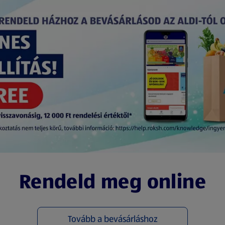
Rendeld meg online
Tovább a bevásárláshoz
(új oldalon nyílik meg)