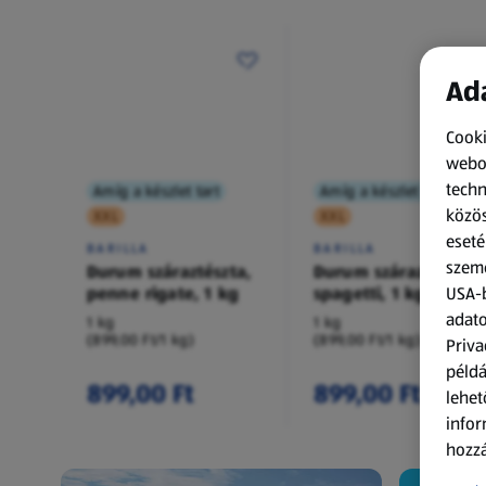
Ada
Cooki
webol
techn
Amíg a készlet tart
Amíg a készlet tart
közös
XXL
XXL
eseté
BARILLA
BARILLA
szemé
Durum száraztészta,
Durum száraztészta,
penne rigate, 1 kg
spagetti, 1 kg
USA-b
adato
1 kg
1 kg
(899,00 Ft/1 kg)
(899,00 Ft/1 kg)
Priva
példá
899,00 Ft
899,00 Ft
lehet
infor
hozzá