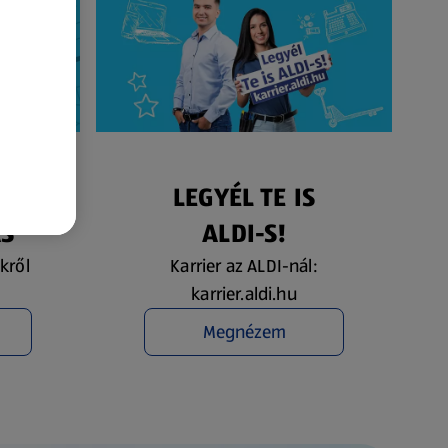
ÉS
LEGYÉL TE IS
ÁS
ALDI-S!
kről
Karrier az ALDI-nál:
karrier.aldi.hu
Megnézem