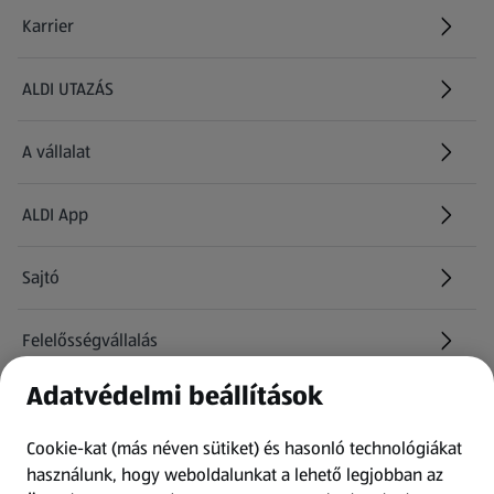
Karrier
(új oldalon nyílik meg)
ALDI UTAZÁS
(új oldalon nyílik meg)
A vállalat
ALDI App
Sajtó
Felelősségvállalás
Adatvédelmi beállítások
Információk
Cookie-kat (más néven sütiket) és hasonló technológiákat
Kérdőív
használunk, hogy weboldalunkat a lehető legjobban az