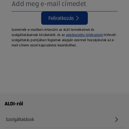
Feliratkozás
Szeretnék e-mailben értesülni az ALDI termékeinek és
szolgáltatásainak kínálatáról, és az
adatkezelési tájékoztató
Hírlevél-
szolgáltatás pontjában foglaltak alapján ezennel hozzájárulok az e-
mail címem ezzel kapcsolatos kezeléséhez.
Láblécmenü - további linkek
ALDI-ról
Szolgáltatások