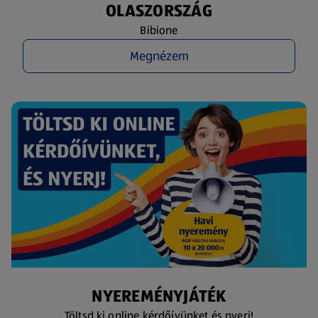
OLASZORSZÁG
Bibione
Megnézem
NYEREMÉNYJÁTÉK
Töltsd ki online kérdőívünket és nyerj!