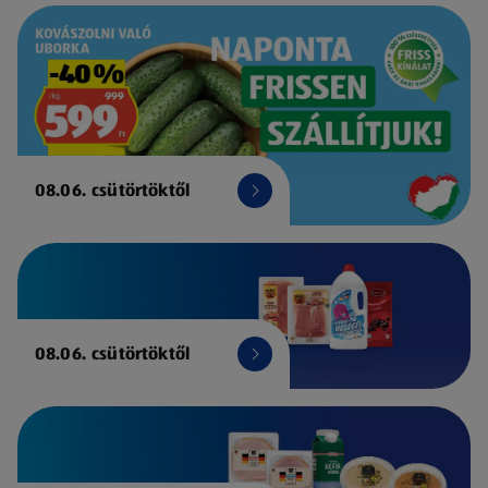
08.06. csütörtöktől
08.06. csütörtöktől