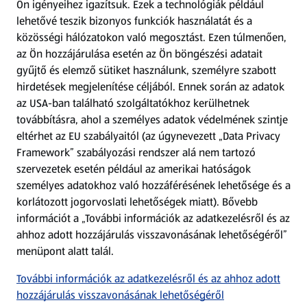
Ön igényeihez igazítsuk.
Ezek a technológiák például
lehetővé teszik bizonyos funkciók használatát és a
Fizetési lehetőségek
közösségi hálózatokon való megosztást. Ezen túlmenően,
az Ön hozzájárulása esetén az Ön böngészési adatait
ALDI utalványok
gyűjtő és elemző sütiket használunk, személyre szabott
hirdetések megjelenítése céljából. Ennek során az adatok
az USA-ban található szolgáltatókhoz kerülhetnek
Árcsökkentés
továbbításra, ahol a személyes adatok védelmének szintje
eltérhet az EU szabályaitól (az úgynevezett „Data Privacy
Adattörlő alkalmazás
Framework” szabályozási rendszer alá nem tartozó
szervezetek esetén például az amerikai hatóságok
Szervizpont
személyes adatokhoz való hozzáférésének lehetősége és a
(új oldalon nyílik meg)
korlátozott jogorvoslati lehetőségek miatt). Bővebb
információt a „További információk az adatkezelésről és az
Fedezz fel minket az interneten!
ahhoz adott hozzájárulás visszavonásának lehetőségéről”
menüpont alatt talál.
Töltsd le az ALDI Magyarország applikációt!
További információk az adatkezelésről és az ahhoz adott
hozzájárulás visszavonásának lehetőségéről