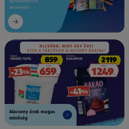
ajánlatainkért és
akcióinkért!
Alacsony árak magas
minőség