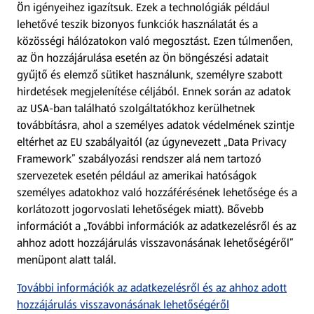
Ön igényeihez igazítsuk.
Ezek a technológiák például
lehetővé teszik bizonyos funkciók használatát és a
Fizetési lehetőségek
közösségi hálózatokon való megosztást. Ezen túlmenően,
az Ön hozzájárulása esetén az Ön böngészési adatait
ALDI utalványok
gyűjtő és elemző sütiket használunk, személyre szabott
hirdetések megjelenítése céljából. Ennek során az adatok
az USA-ban található szolgáltatókhoz kerülhetnek
Árcsökkentés
továbbításra, ahol a személyes adatok védelmének szintje
eltérhet az EU szabályaitól (az úgynevezett „Data Privacy
Adattörlő alkalmazás
Framework” szabályozási rendszer alá nem tartozó
szervezetek esetén például az amerikai hatóságok
Szervizpont
személyes adatokhoz való hozzáférésének lehetősége és a
(új oldalon nyílik meg)
korlátozott jogorvoslati lehetőségek miatt). Bővebb
információt a „További információk az adatkezelésről és az
Fedezz fel minket az interneten!
ahhoz adott hozzájárulás visszavonásának lehetőségéről”
menüpont alatt talál.
Töltsd le az ALDI Magyarország applikációt!
További információk az adatkezelésről és az ahhoz adott
hozzájárulás visszavonásának lehetőségéről