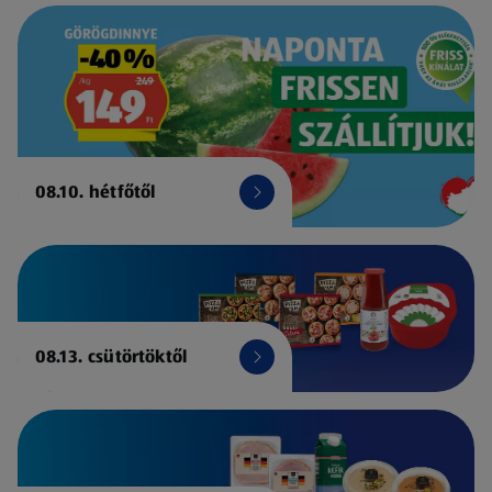
08.10. hétfőtől
08.13. csütörtöktől