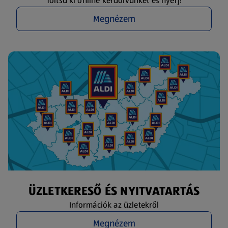
Töltsd ki online kérdőívünket és nyerj!
Megnézem
ÜZLETKERESŐ ÉS NYITVATARTÁS
Információk az üzletekről
Megnézem