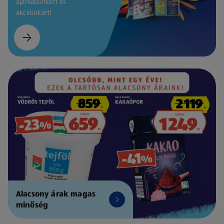
ajánlatainkért és
akcióinkért!
Alacsony árak magas
minőség