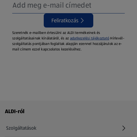
Feliratkozás
Szeretnék e-mailben értesülni az ALDI termékeinek és
szolgáltatásainak kínálatáról, és az
adatkezelési tájékoztató
Hírlevél-
szolgáltatás pontjában foglaltak alapján ezennel hozzájárulok az e-
mail címem ezzel kapcsolatos kezeléséhez.
Láblécmenü - további linkek
ALDI-ról
Szolgáltatások