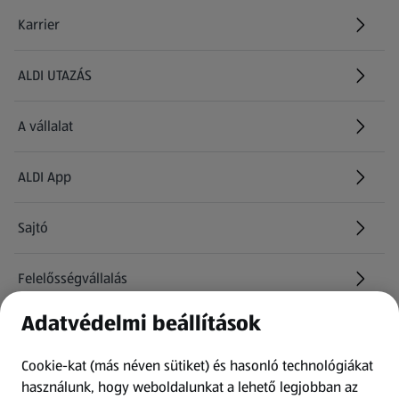
Karrier
(új oldalon nyílik meg)
ALDI UTAZÁS
(új oldalon nyílik meg)
A vállalat
ALDI App
Sajtó
Felelősségvállalás
Adatvédelmi beállítások
Információk
Cookie-kat (más néven sütiket) és hasonló technológiákat
Kérdőív
használunk, hogy weboldalunkat a lehető legjobban az