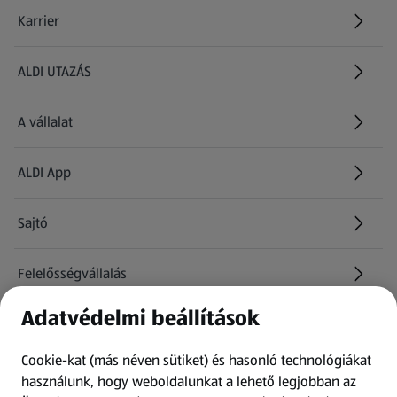
Karrier
(új oldalon nyílik meg)
ALDI UTAZÁS
(új oldalon nyílik meg)
A vállalat
ALDI App
Sajtó
Felelősségvállalás
Adatvédelmi beállítások
Információk
Cookie-kat (más néven sütiket) és hasonló technológiákat
Kérdőív
használunk, hogy weboldalunkat a lehető legjobban az