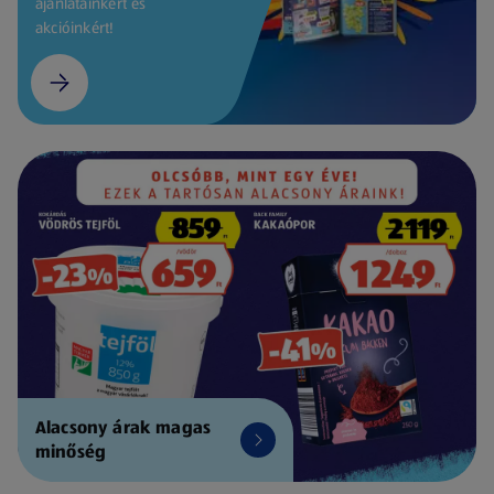
ajánlatainkért és
akcióinkért!
Alacsony árak magas
minőség