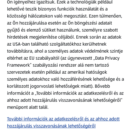
Ön igényeihez igazítsuk.
Ezek a technológiák például
lehetővé teszik bizonyos funkciók használatát és a
Fizetési lehetőségek
közösségi hálózatokon való megosztást. Ezen túlmenően,
az Ön hozzájárulása esetén az Ön böngészési adatait
ALDI utalványok
gyűjtő és elemző sütiket használunk, személyre szabott
hirdetések megjelenítése céljából. Ennek során az adatok
az USA-ban található szolgáltatókhoz kerülhetnek
Árcsökkentés
továbbításra, ahol a személyes adatok védelmének szintje
eltérhet az EU szabályaitól (az úgynevezett „Data Privacy
Adattörlő alkalmazás
Framework” szabályozási rendszer alá nem tartozó
szervezetek esetén például az amerikai hatóságok
Szervizpont
személyes adatokhoz való hozzáférésének lehetősége és a
(új oldalon nyílik meg)
korlátozott jogorvoslati lehetőségek miatt). Bővebb
információt a „További információk az adatkezelésről és az
Fedezz fel minket az interneten!
ahhoz adott hozzájárulás visszavonásának lehetőségéről”
menüpont alatt talál.
Töltsd le az ALDI Magyarország applikációt!
További információk az adatkezelésről és az ahhoz adott
hozzájárulás visszavonásának lehetőségéről