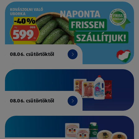
08.06. csütörtöktől
08.06. csütörtöktől