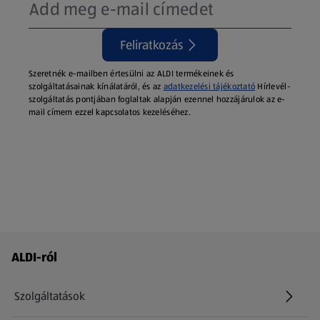
Feliratkozás
Szeretnék e-mailben értesülni az ALDI termékeinek és
szolgáltatásainak kínálatáról, és az
adatkezelési tájékoztató
Hírlevél-
szolgáltatás pontjában foglaltak alapján ezennel hozzájárulok az e-
mail címem ezzel kapcsolatos kezeléséhez.
Láblécmenü - további linkek
ALDI-ról
Szolgáltatások