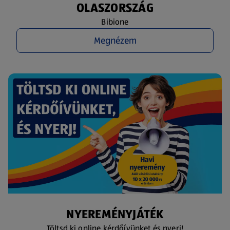
OLASZORSZÁG
Bibione
Megnézem
NYEREMÉNYJÁTÉK
Töltsd ki online kérdőívünket és nyerj!