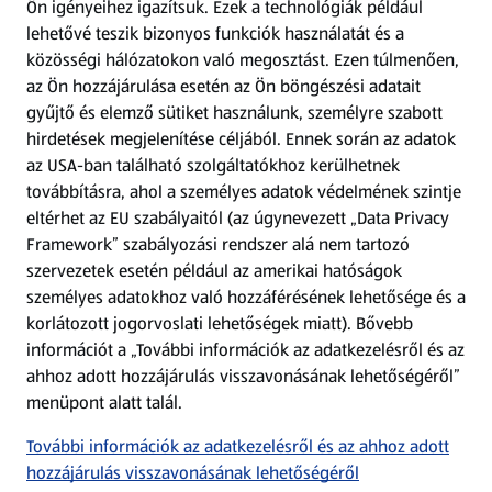
Ön igényeihez igazítsuk.
Ezek a technológiák például
lehetővé teszik bizonyos funkciók használatát és a
Fizetési lehetőségek
közösségi hálózatokon való megosztást. Ezen túlmenően,
az Ön hozzájárulása esetén az Ön böngészési adatait
ALDI utalványok
gyűjtő és elemző sütiket használunk, személyre szabott
hirdetések megjelenítése céljából. Ennek során az adatok
az USA-ban található szolgáltatókhoz kerülhetnek
Árcsökkentés
továbbításra, ahol a személyes adatok védelmének szintje
eltérhet az EU szabályaitól (az úgynevezett „Data Privacy
Adattörlő alkalmazás
Framework” szabályozási rendszer alá nem tartozó
szervezetek esetén például az amerikai hatóságok
Szervizpont
személyes adatokhoz való hozzáférésének lehetősége és a
(új oldalon nyílik meg)
korlátozott jogorvoslati lehetőségek miatt). Bővebb
információt a „További információk az adatkezelésről és az
Fedezz fel minket az interneten!
ahhoz adott hozzájárulás visszavonásának lehetőségéről”
menüpont alatt talál.
Töltsd le az ALDI Magyarország applikációt!
További információk az adatkezelésről és az ahhoz adott
hozzájárulás visszavonásának lehetőségéről