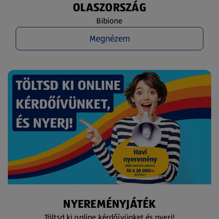
OLASZORSZÁG
Bibione
Megnézem
NYEREMÉNYJÁTÉK
Töltsd ki online kérdőívünket és nyerj!