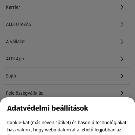
Karrier
(új oldalon nyílik meg)
ALDI UTAZÁS
(új oldalon nyílik meg)
A vállalat
ALDI App
Sajtó
Felelősségvállalás
Adatvédelmi beállítások
Információk
Cookie-kat (más néven sütiket) és hasonló technológiákat
Kérdőív
használunk, hogy weboldalunkat a lehető legjobban az