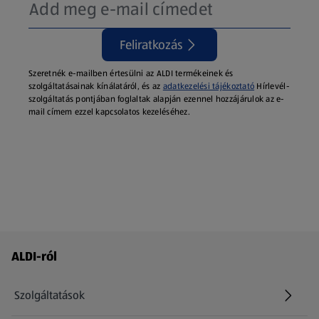
Feliratkozás
Szeretnék e-mailben értesülni az ALDI termékeinek és
szolgáltatásainak kínálatáról, és az
adatkezelési tájékoztató
Hírlevél-
szolgáltatás pontjában foglaltak alapján ezennel hozzájárulok az e-
mail címem ezzel kapcsolatos kezeléséhez.
Láblécmenü - további linkek
ALDI-ról
Szolgáltatások