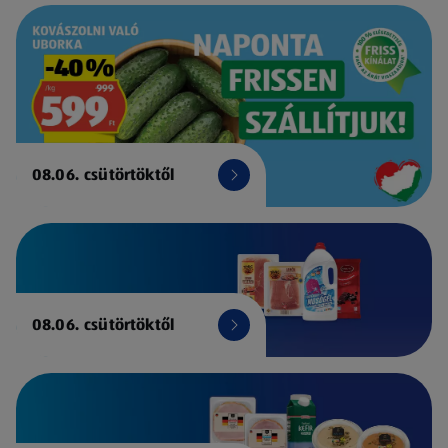
08.06. csütörtöktől
08.06. csütörtöktől