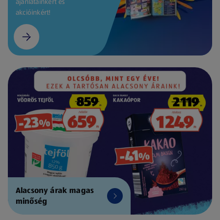
ajánlatainkért és
akcióinkért!
Alacsony árak magas
minőség