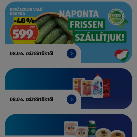
08.06. csütörtöktől
08.06. csütörtöktől