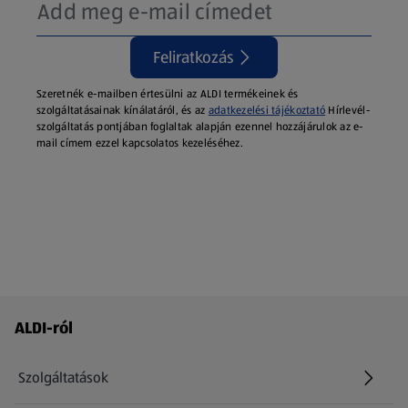
Feliratkozás
Szeretnék e-mailben értesülni az ALDI termékeinek és
szolgáltatásainak kínálatáról, és az
adatkezelési tájékoztató
Hírlevél-
szolgáltatás pontjában foglaltak alapján ezennel hozzájárulok az e-
mail címem ezzel kapcsolatos kezeléséhez.
Láblécmenü - további linkek
ALDI-ról
Szolgáltatások