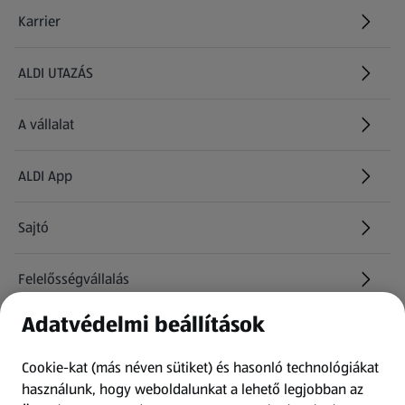
Karrier
(új oldalon nyílik meg)
ALDI UTAZÁS
(új oldalon nyílik meg)
A vállalat
ALDI App
Sajtó
Felelősségvállalás
Adatvédelmi beállítások
Információk
Cookie-kat (más néven sütiket) és hasonló technológiákat
Kérdőív
használunk, hogy weboldalunkat a lehető legjobban az