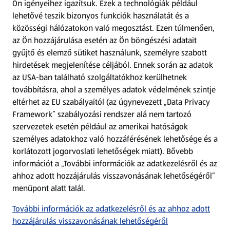
Ön igényeihez igazítsuk.
Ezek a technológiák például
lehetővé teszik bizonyos funkciók használatát és a
Fizetési lehetőségek
közösségi hálózatokon való megosztást. Ezen túlmenően,
az Ön hozzájárulása esetén az Ön böngészési adatait
ALDI utalványok
gyűjtő és elemző sütiket használunk, személyre szabott
hirdetések megjelenítése céljából. Ennek során az adatok
az USA-ban található szolgáltatókhoz kerülhetnek
Árcsökkentés
továbbításra, ahol a személyes adatok védelmének szintje
eltérhet az EU szabályaitól (az úgynevezett „Data Privacy
Adattörlő alkalmazás
Framework” szabályozási rendszer alá nem tartozó
szervezetek esetén például az amerikai hatóságok
Szervizpont
személyes adatokhoz való hozzáférésének lehetősége és a
(új oldalon nyílik meg)
korlátozott jogorvoslati lehetőségek miatt). Bővebb
információt a „További információk az adatkezelésről és az
Fedezz fel minket az interneten!
ahhoz adott hozzájárulás visszavonásának lehetőségéről”
menüpont alatt talál.
Töltsd le az ALDI Magyarország applikációt!
További információk az adatkezelésről és az ahhoz adott
hozzájárulás visszavonásának lehetőségéről