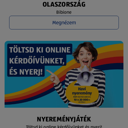
OLASZORSZÁG
Bibione
Megnézem
NYEREMÉNYJÁTÉK
Töltsd ki online kérdőívünket és nyerj!