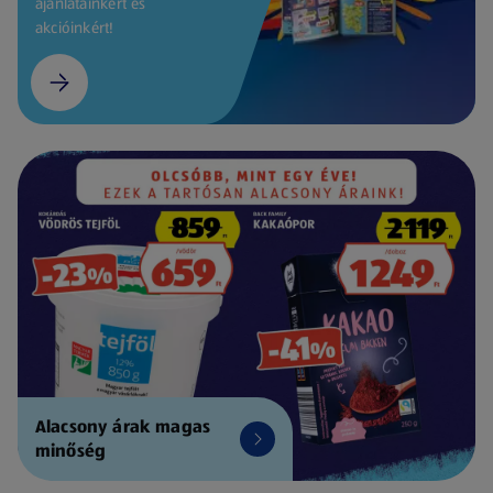
ajánlatainkért és
akcióinkért!
Alacsony árak magas
minőség