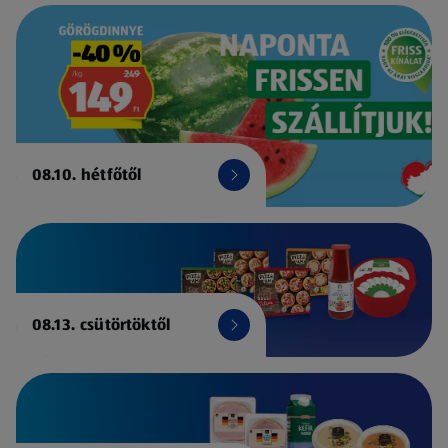
08.10. hétfőtől
08.13. csütörtöktől