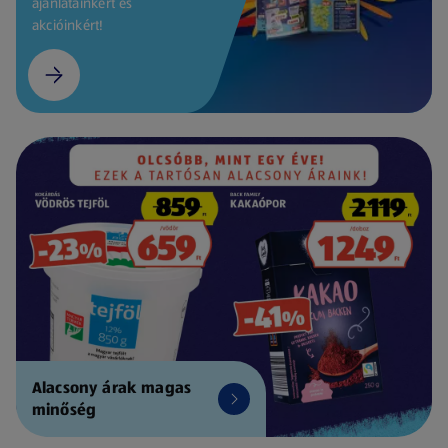
ajánlatainkért és
akcióinkért!
Alacsony árak magas
minőség