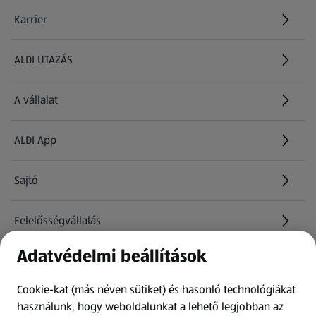
Karrier
(új oldalon nyílik meg)
ALDI UTAZÁS
(új oldalon nyílik meg)
A vállalat
ALDI App
Sajtó
Felelősségvállalás
Adatvédelmi beállítások
Információk
Cookie-kat (más néven sütiket) és hasonló technológiákat
Kérdőív
használunk, hogy weboldalunkat a lehető legjobban az