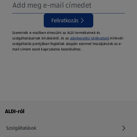
Feliratkozás
Szeretnék e-mailben értesülni az ALDI termékeinek és
szolgáltatásainak kínálatáról, és az
adatkezelési tájékoztató
Hírlevél-
szolgáltatás pontjában foglaltak alapján ezennel hozzájárulok az e-
mail címem ezzel kapcsolatos kezeléséhez.
Láblécmenü - további linkek
ALDI-ról
Szolgáltatások