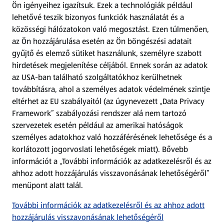
Ön igényeihez igazítsuk.
Ezek a technológiák például
lehetővé teszik bizonyos funkciók használatát és a
Fizetési lehetőségek
közösségi hálózatokon való megosztást. Ezen túlmenően,
az Ön hozzájárulása esetén az Ön böngészési adatait
ALDI utalványok
gyűjtő és elemző sütiket használunk, személyre szabott
hirdetések megjelenítése céljából. Ennek során az adatok
az USA-ban található szolgáltatókhoz kerülhetnek
Árcsökkentés
továbbításra, ahol a személyes adatok védelmének szintje
eltérhet az EU szabályaitól (az úgynevezett „Data Privacy
Adattörlő alkalmazás
Framework” szabályozási rendszer alá nem tartozó
szervezetek esetén például az amerikai hatóságok
Szervizpont
személyes adatokhoz való hozzáférésének lehetősége és a
(új oldalon nyílik meg)
korlátozott jogorvoslati lehetőségek miatt). Bővebb
információt a „További információk az adatkezelésről és az
Fedezz fel minket az interneten!
ahhoz adott hozzájárulás visszavonásának lehetőségéről”
menüpont alatt talál.
Töltsd le az ALDI Magyarország applikációt!
További információk az adatkezelésről és az ahhoz adott
hozzájárulás visszavonásának lehetőségéről