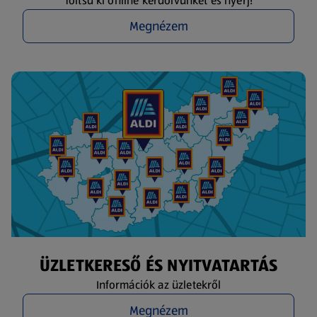
Töltsd ki online kérdőívünket és nyerj!
Megnézem
ÜZLETKERESŐ ÉS NYITVATARTÁS
Információk az üzletekről
Megnézem