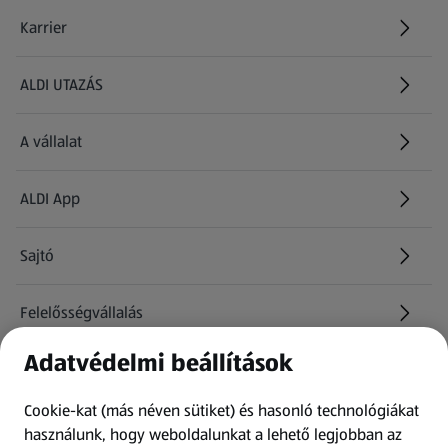
Karrier
(új oldalon nyílik meg)
ALDI UTAZÁS
(új oldalon nyílik meg)
A vállalat
ALDI App
Sajtó
Felelősségvállalás
Adatvédelmi beállítások
Információk
Cookie-kat (más néven sütiket) és hasonló technológiákat
Kérdőív
használunk, hogy weboldalunkat a lehető legjobban az