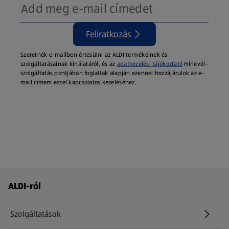
Feliratkozás
Szeretnék e-mailben értesülni az ALDI termékeinek és
szolgáltatásainak kínálatáról, és az
adatkezelési tájékoztató
Hírlevél-
szolgáltatás pontjában foglaltak alapján ezennel hozzájárulok az e-
mail címem ezzel kapcsolatos kezeléséhez.
Láblécmenü - további linkek
ALDI-ról
Szolgáltatások