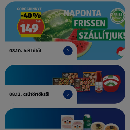
08.10. hétfőtől
08.13. csütörtöktől