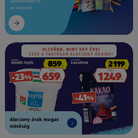
ajánlatainkért és
akcióinkért!
Alacsony árak magas
minőség