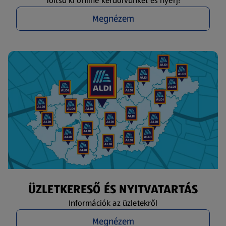
Töltsd ki online kérdőívünket és nyerj!
Megnézem
ÜZLETKERESŐ ÉS NYITVATARTÁS
Információk az üzletekről
Megnézem