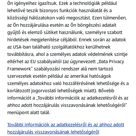
Ön igényeihez igazítsuk.
Ezek a technológiák például
lehetővé teszik bizonyos funkciók használatát és a
Fizetési lehetőségek
közösségi hálózatokon való megosztást. Ezen túlmenően,
az Ön hozzájárulása esetén az Ön böngészési adatait
ALDI utalványok
gyűjtő és elemző sütiket használunk, személyre szabott
hirdetések megjelenítése céljából. Ennek során az adatok
az USA-ban található szolgáltatókhoz kerülhetnek
Árcsökkentés
továbbításra, ahol a személyes adatok védelmének szintje
eltérhet az EU szabályaitól (az úgynevezett „Data Privacy
Adattörlő alkalmazás
Framework” szabályozási rendszer alá nem tartozó
szervezetek esetén például az amerikai hatóságok
Szervizpont
személyes adatokhoz való hozzáférésének lehetősége és a
(új oldalon nyílik meg)
korlátozott jogorvoslati lehetőségek miatt). Bővebb
információt a „További információk az adatkezelésről és az
Fedezz fel minket az interneten!
ahhoz adott hozzájárulás visszavonásának lehetőségéről”
menüpont alatt talál.
Töltsd le az ALDI Magyarország applikációt!
További információk az adatkezelésről és az ahhoz adott
hozzájárulás visszavonásának lehetőségéről