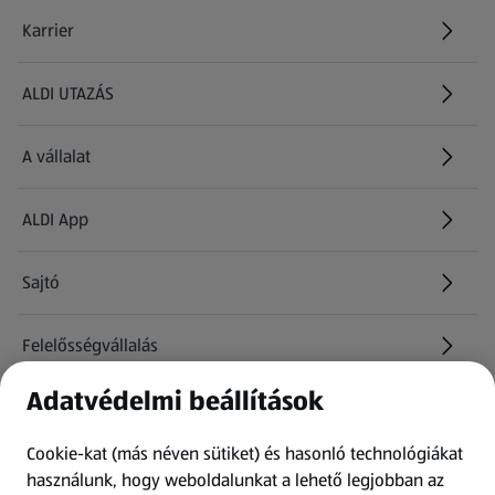
Karrier
(új oldalon nyílik meg)
ALDI UTAZÁS
(új oldalon nyílik meg)
A vállalat
ALDI App
Sajtó
Felelősségvállalás
Adatvédelmi beállítások
Információk
Cookie-kat (más néven sütiket) és hasonló technológiákat
Kérdőív
használunk, hogy weboldalunkat a lehető legjobban az