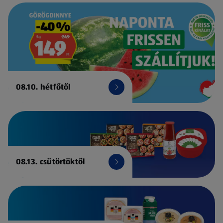
08.10. hétfőtől
08.13. csütörtöktől