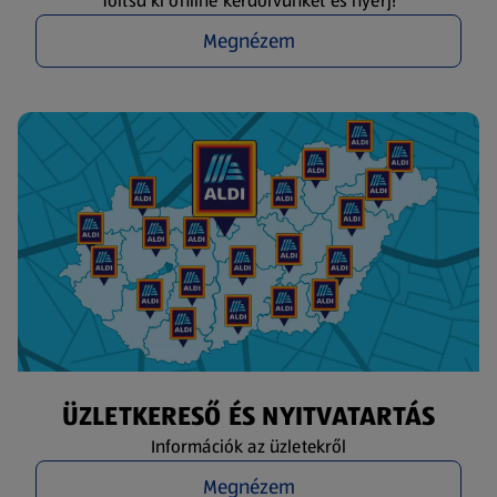
Töltsd ki online kérdőívünket és nyerj!
Megnézem
ÜZLETKERESŐ ÉS NYITVATARTÁS
Információk az üzletekről
Megnézem