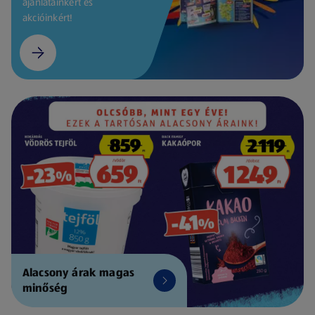
ajánlatainkért és
akcióinkért!
Alacsony árak magas
minőség