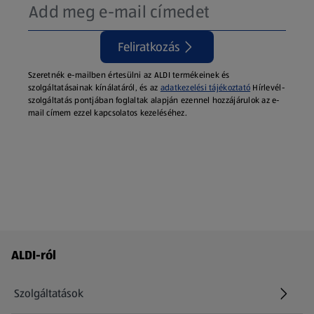
Feliratkozás
Szeretnék e-mailben értesülni az ALDI termékeinek és
szolgáltatásainak kínálatáról, és az
adatkezelési tájékoztató
Hírlevél-
szolgáltatás pontjában foglaltak alapján ezennel hozzájárulok az e-
mail címem ezzel kapcsolatos kezeléséhez.
Láblécmenü - további linkek
ALDI-ról
Szolgáltatások