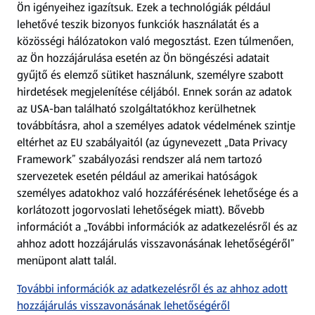
Ön igényeihez igazítsuk.
Ezek a technológiák például
lehetővé teszik bizonyos funkciók használatát és a
Fizetési lehetőségek
közösségi hálózatokon való megosztást. Ezen túlmenően,
az Ön hozzájárulása esetén az Ön böngészési adatait
ALDI utalványok
gyűjtő és elemző sütiket használunk, személyre szabott
hirdetések megjelenítése céljából. Ennek során az adatok
az USA-ban található szolgáltatókhoz kerülhetnek
Árcsökkentés
továbbításra, ahol a személyes adatok védelmének szintje
eltérhet az EU szabályaitól (az úgynevezett „Data Privacy
Adattörlő alkalmazás
Framework” szabályozási rendszer alá nem tartozó
szervezetek esetén például az amerikai hatóságok
Szervizpont
személyes adatokhoz való hozzáférésének lehetősége és a
(új oldalon nyílik meg)
korlátozott jogorvoslati lehetőségek miatt). Bővebb
információt a „További információk az adatkezelésről és az
Fedezz fel minket az interneten!
ahhoz adott hozzájárulás visszavonásának lehetőségéről”
menüpont alatt talál.
Töltsd le az ALDI Magyarország applikációt!
További információk az adatkezelésről és az ahhoz adott
hozzájárulás visszavonásának lehetőségéről