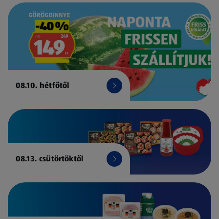
08.10. hétfőtől
08.13. csütörtöktől