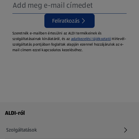
Feliratkozás
Szeretnék e-mailben értesülni az ALDI termékeinek és
szolgáltatásainak kínálatáról, és az
adatkezelési tájékoztató
Hírlevél-
szolgáltatás pontjában foglaltak alapján ezennel hozzájárulok az e-
mail címem ezzel kapcsolatos kezeléséhez.
Láblécmenü - további linkek
ALDI-ról
Szolgáltatások