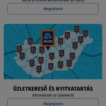
Töltsd ki online kérdőívünket és nyerj!
Megnézem
ÜZLETKERESŐ ÉS NYITVATARTÁS
Információk az üzletekről
Megnézem