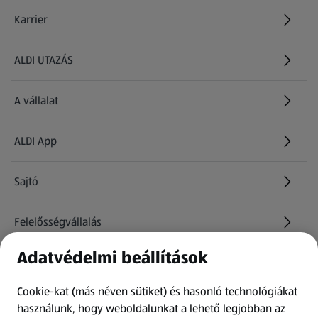
Karrier
(új oldalon nyílik meg)
ALDI UTAZÁS
(új oldalon nyílik meg)
A vállalat
ALDI App
Sajtó
Felelősségvállalás
Adatvédelmi beállítások
Információk
Cookie-kat (más néven sütiket) és hasonló technológiákat
Kérdőív
használunk, hogy weboldalunkat a lehető legjobban az