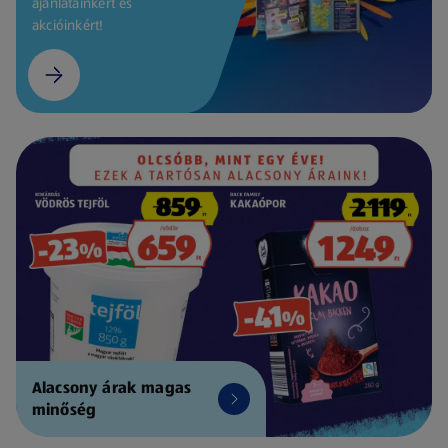
ajánlatainkért és
akcióinkért!
Alacsony árak magas
minőség