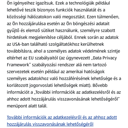
Ön igényeihez igazítsuk.
Ezek a technológiák például
lehetővé teszik bizonyos funkciók használatát és a
Fizetési lehetőségek
közösségi hálózatokon való megosztást. Ezen túlmenően,
az Ön hozzájárulása esetén az Ön böngészési adatait
ALDI utalványok
gyűjtő és elemző sütiket használunk, személyre szabott
hirdetések megjelenítése céljából. Ennek során az adatok
az USA-ban található szolgáltatókhoz kerülhetnek
Árcsökkentés
továbbításra, ahol a személyes adatok védelmének szintje
eltérhet az EU szabályaitól (az úgynevezett „Data Privacy
Adattörlő alkalmazás
Framework” szabályozási rendszer alá nem tartozó
szervezetek esetén például az amerikai hatóságok
Szervizpont
személyes adatokhoz való hozzáférésének lehetősége és a
(új oldalon nyílik meg)
korlátozott jogorvoslati lehetőségek miatt). Bővebb
információt a „További információk az adatkezelésről és az
Fedezz fel minket az interneten!
ahhoz adott hozzájárulás visszavonásának lehetőségéről”
menüpont alatt talál.
Töltsd le az ALDI Magyarország applikációt!
További információk az adatkezelésről és az ahhoz adott
hozzájárulás visszavonásának lehetőségéről