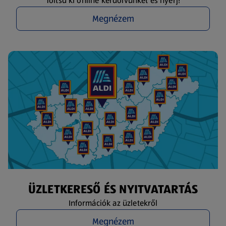
Töltsd ki online kérdőívünket és nyerj!
Megnézem
ÜZLETKERESŐ ÉS NYITVATARTÁS
Információk az üzletekről
Megnézem