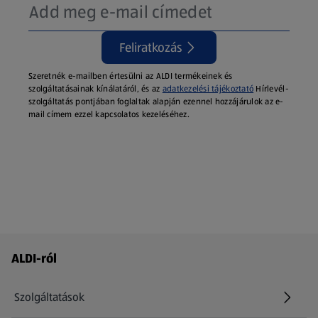
Feliratkozás
Szeretnék e-mailben értesülni az ALDI termékeinek és
szolgáltatásainak kínálatáról, és az
adatkezelési tájékoztató
Hírlevél-
szolgáltatás pontjában foglaltak alapján ezennel hozzájárulok az e-
mail címem ezzel kapcsolatos kezeléséhez.
Láblécmenü - további linkek
ALDI-ról
Szolgáltatások