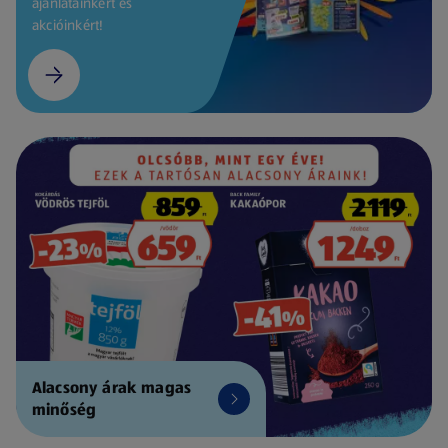
ajánlatainkért és
akcióinkért!
Alacsony árak magas
minőség