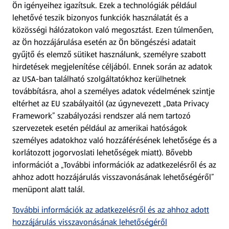
Ön igényeihez igazítsuk.
Ezek a technológiák például
lehetővé teszik bizonyos funkciók használatát és a
Fizetési lehetőségek
közösségi hálózatokon való megosztást. Ezen túlmenően,
az Ön hozzájárulása esetén az Ön böngészési adatait
ALDI utalványok
gyűjtő és elemző sütiket használunk, személyre szabott
hirdetések megjelenítése céljából. Ennek során az adatok
az USA-ban található szolgáltatókhoz kerülhetnek
Árcsökkentés
továbbításra, ahol a személyes adatok védelmének szintje
eltérhet az EU szabályaitól (az úgynevezett „Data Privacy
Adattörlő alkalmazás
Framework” szabályozási rendszer alá nem tartozó
szervezetek esetén például az amerikai hatóságok
Szervizpont
személyes adatokhoz való hozzáférésének lehetősége és a
(új oldalon nyílik meg)
korlátozott jogorvoslati lehetőségek miatt). Bővebb
információt a „További információk az adatkezelésről és az
Fedezz fel minket az interneten!
ahhoz adott hozzájárulás visszavonásának lehetőségéről”
menüpont alatt talál.
Töltsd le az ALDI Magyarország applikációt!
További információk az adatkezelésről és az ahhoz adott
hozzájárulás visszavonásának lehetőségéről