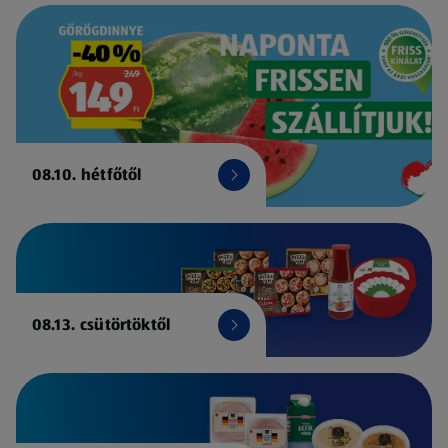
08.10. hétfőtől
08.13. csütörtöktől