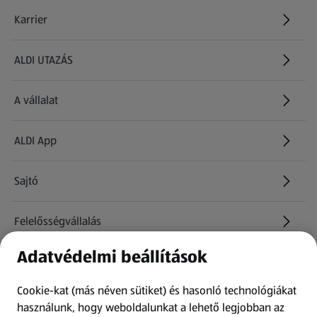
Karrier
(új oldalon nyílik meg)
ALDI UTAZÁS
(új oldalon nyílik meg)
A vállalat
ALDI App
Sajtó
Felelősségvállalás
Adatvédelmi beállítások
Információk
Cookie-kat (más néven sütiket) és hasonló technológiákat
Kérdőív
használunk, hogy weboldalunkat a lehető legjobban az