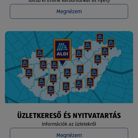
Töltsd ki online kérdőívünket és nyerj!
Megnézem
ÜZLETKERESŐ ÉS NYITVATARTÁS
Információk az üzletekről
Megnézem