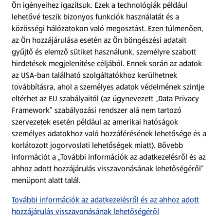
Ön igényeihez igazítsuk.
Ezek a technológiák például
lehetővé teszik bizonyos funkciók használatát és a
Fizetési lehetőségek
közösségi hálózatokon való megosztást. Ezen túlmenően,
az Ön hozzájárulása esetén az Ön böngészési adatait
ALDI utalványok
gyűjtő és elemző sütiket használunk, személyre szabott
hirdetések megjelenítése céljából. Ennek során az adatok
az USA-ban található szolgáltatókhoz kerülhetnek
Árcsökkentés
továbbításra, ahol a személyes adatok védelmének szintje
eltérhet az EU szabályaitól (az úgynevezett „Data Privacy
Adattörlő alkalmazás
Framework” szabályozási rendszer alá nem tartozó
szervezetek esetén például az amerikai hatóságok
Szervizpont
személyes adatokhoz való hozzáférésének lehetősége és a
(új oldalon nyílik meg)
korlátozott jogorvoslati lehetőségek miatt). Bővebb
információt a „További információk az adatkezelésről és az
Fedezz fel minket az interneten!
ahhoz adott hozzájárulás visszavonásának lehetőségéről”
menüpont alatt talál.
Töltsd le az ALDI Magyarország applikációt!
További információk az adatkezelésről és az ahhoz adott
hozzájárulás visszavonásának lehetőségéről