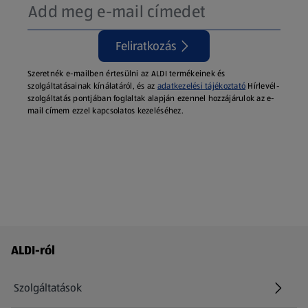
Feliratkozás
Szeretnék e-mailben értesülni az ALDI termékeinek és
szolgáltatásainak kínálatáról, és az
adatkezelési tájékoztató
Hírlevél-
szolgáltatás pontjában foglaltak alapján ezennel hozzájárulok az e-
mail címem ezzel kapcsolatos kezeléséhez.
Láblécmenü - további linkek
ALDI-ról
Szolgáltatások