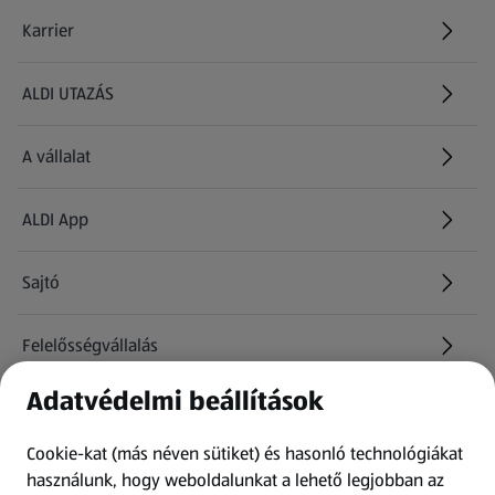
Karrier
(új oldalon nyílik meg)
ALDI UTAZÁS
(új oldalon nyílik meg)
A vállalat
ALDI App
Sajtó
Felelősségvállalás
Adatvédelmi beállítások
Információk
Cookie-kat (más néven sütiket) és hasonló technológiákat
Kérdőív
használunk, hogy weboldalunkat a lehető legjobban az