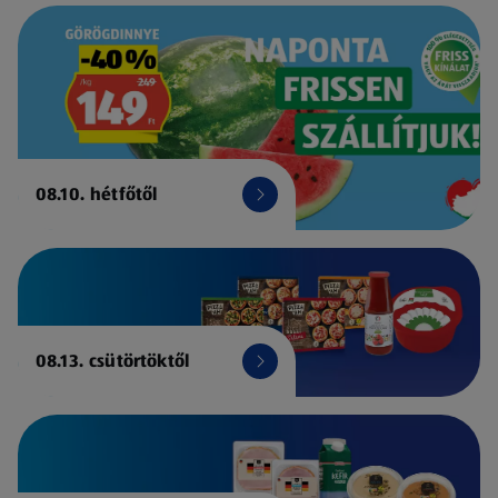
08.10. hétfőtől
08.13. csütörtöktől