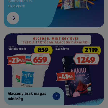
ajánlatainkért és
akcióinkért!
Alacsony árak magas
minőség