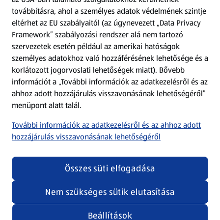
továbbításra, ahol a személyes adatok védelmének szintje
eltérhet az EU szabályaitól (az úgynevezett „Data Privacy
Adattörlő alkalmazás
Framework” szabályozási rendszer alá nem tartozó
szervezetek esetén például az amerikai hatóságok
Szervizpont
személyes adatokhoz való hozzáférésének lehetősége és a
(új oldalon nyílik meg)
korlátozott jogorvoslati lehetőségek miatt). Bővebb
információt a „További információk az adatkezelésről és az
Fedezz fel minket az interneten!
ahhoz adott hozzájárulás visszavonásának lehetőségéről”
menüpont alatt talál.
Töltsd le az ALDI Magyarország applikációt!
További információk az adatkezelésről és az ahhoz adott
hozzájárulás visszavonásának lehetőségéről
Összes süti elfogadása
Nem szükséges sütik elutasítása
Adatvédelem és szabályzat
Cookie beállítások módosítása
Felhasználási feltételek
Beállítások
(új oldalon nyílik meg)
Adatvédelem / Impresszum
Security policy