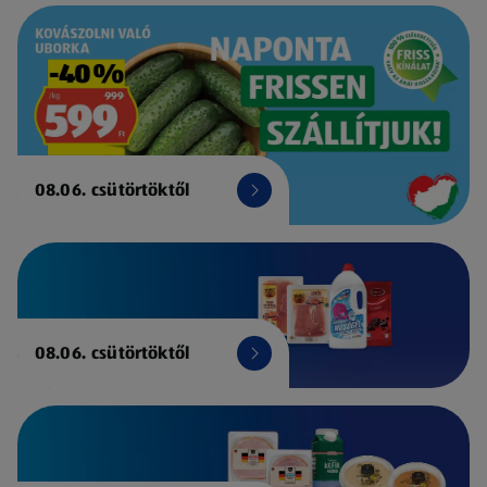
08.06. csütörtöktől
08.06. csütörtöktől