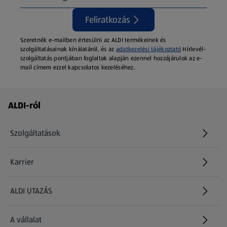
Feliratkozás
Szeretnék e-mailben értesülni az ALDI termékeinek és
szolgáltatásainak kínálatáról, és az
adatkezelési tájékoztató
Hírlevél-
szolgáltatás pontjában foglaltak alapján ezennel hozzájárulok az e-
mail címem ezzel kapcsolatos kezeléséhez.
Láblécmenü - további linkek
ALDI-ról
Szolgáltatások
Karrier
(új oldalon nyílik meg)
ALDI UTAZÁS
(új oldalon nyílik meg)
A vállalat