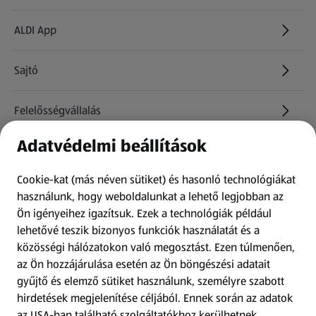
ALDI App
Sajtó
Felelősségvállalás
Adatvédelmi beállítások
Információk
Cookie-kat (más néven sütiket) és hasonló technológiákat
Kérdőív
használunk, hogy weboldalunkat a lehető legjobban az
Ön igényeihez igazítsuk.
Ezek a technológiák például
lehetővé teszik bizonyos funkciók használatát és a
Fizetési lehetőségek
közösségi hálózatokon való megosztást. Ezen túlmenően,
az Ön hozzájárulása esetén az Ön böngészési adatait
ALDI utalványok
gyűjtő és elemző sütiket használunk, személyre szabott
hirdetések megjelenítése céljából. Ennek során az adatok
az USA-ban található szolgáltatókhoz kerülhetnek
Árcsökkentés