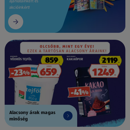
ajánlatainkért és
akcióinkért!
Alacsony árak magas
minőség