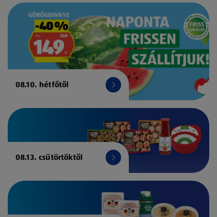
08.10. hétfőtől
08.13. csütörtöktől