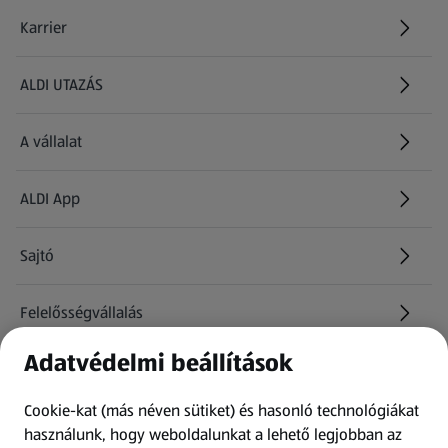
Karrier
(új oldalon nyílik meg)
ALDI UTAZÁS
(új oldalon nyílik meg)
A vállalat
ALDI App
Sajtó
Felelősségvállalás
Adatvédelmi beállítások
Információk
Cookie-kat (más néven sütiket) és hasonló technológiákat
Kérdőív
használunk, hogy weboldalunkat a lehető legjobban az