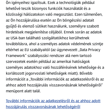
Ön igényeihez igazítsuk.
Ezek a technológiák például
lehetővé teszik bizonyos funkciók használatát és a
Fizetési lehetőségek
közösségi hálózatokon való megosztást. Ezen túlmenően,
az Ön hozzájárulása esetén az Ön böngészési adatait
ALDI utalványok
gyűjtő és elemző sütiket használunk, személyre szabott
hirdetések megjelenítése céljából. Ennek során az adatok
az USA-ban található szolgáltatókhoz kerülhetnek
Árcsökkentés
továbbításra, ahol a személyes adatok védelmének szintje
eltérhet az EU szabályaitól (az úgynevezett „Data Privacy
Adattörlő alkalmazás
Framework” szabályozási rendszer alá nem tartozó
szervezetek esetén például az amerikai hatóságok
Szervizpont
személyes adatokhoz való hozzáférésének lehetősége és a
(új oldalon nyílik meg)
korlátozott jogorvoslati lehetőségek miatt). Bővebb
információt a „További információk az adatkezelésről és az
Fedezz fel minket az interneten!
ahhoz adott hozzájárulás visszavonásának lehetőségéről”
menüpont alatt talál.
Töltsd le az ALDI Magyarország applikációt!
További információk az adatkezelésről és az ahhoz adott
hozzájárulás visszavonásának lehetőségéről