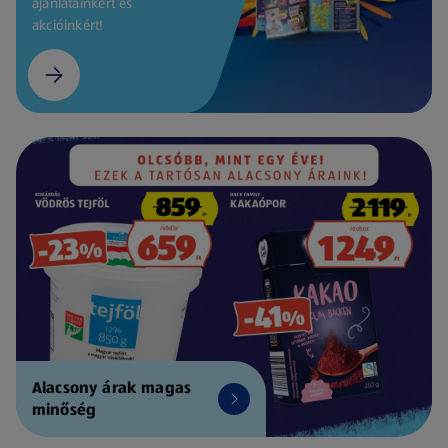
ajánlatainkért és
akcióinkért!
Alacsony árak magas
minőség