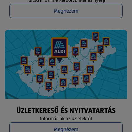
Töltsd ki online kérdőívünket és nyerj!
Megnézem
ÜZLETKERESŐ ÉS NYITVATARTÁS
Információk az üzletekről
Megnézem