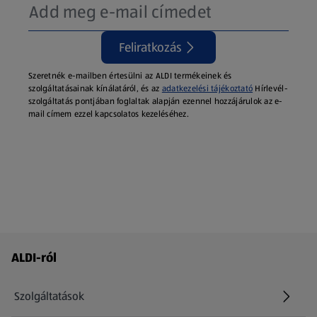
Feliratkozás
Szeretnék e-mailben értesülni az ALDI termékeinek és
szolgáltatásainak kínálatáról, és az
adatkezelési tájékoztató
Hírlevél-
szolgáltatás pontjában foglaltak alapján ezennel hozzájárulok az e-
mail címem ezzel kapcsolatos kezeléséhez.
Láblécmenü - további linkek
ALDI-ról
Szolgáltatások