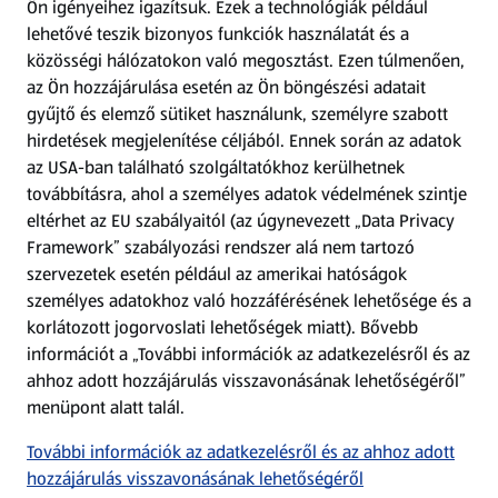
Ön igényeihez igazítsuk.
Ezek a technológiák például
lehetővé teszik bizonyos funkciók használatát és a
Fizetési lehetőségek
közösségi hálózatokon való megosztást. Ezen túlmenően,
az Ön hozzájárulása esetén az Ön böngészési adatait
ALDI utalványok
gyűjtő és elemző sütiket használunk, személyre szabott
hirdetések megjelenítése céljából. Ennek során az adatok
az USA-ban található szolgáltatókhoz kerülhetnek
Árcsökkentés
továbbításra, ahol a személyes adatok védelmének szintje
eltérhet az EU szabályaitól (az úgynevezett „Data Privacy
Adattörlő alkalmazás
Framework” szabályozási rendszer alá nem tartozó
szervezetek esetén például az amerikai hatóságok
Szervizpont
személyes adatokhoz való hozzáférésének lehetősége és a
(új oldalon nyílik meg)
korlátozott jogorvoslati lehetőségek miatt). Bővebb
információt a „További információk az adatkezelésről és az
Fedezz fel minket az interneten!
ahhoz adott hozzájárulás visszavonásának lehetőségéről”
menüpont alatt talál.
Töltsd le az ALDI Magyarország applikációt!
További információk az adatkezelésről és az ahhoz adott
hozzájárulás visszavonásának lehetőségéről