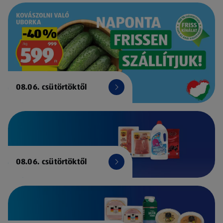
08.06. csütörtöktől
08.06. csütörtöktől