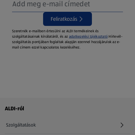
Feliratkozás
Szeretnék e-mailben értesülni az ALDI termékeinek és
szolgáltatásainak kínálatáról, és az
adatkezelési tájékoztató
Hírlevél-
szolgáltatás pontjában foglaltak alapján ezennel hozzájárulok az e-
mail címem ezzel kapcsolatos kezeléséhez.
Láblécmenü - további linkek
ALDI-ról
Szolgáltatások