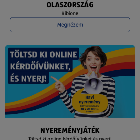
OLASZORSZÁG
Bibione
Megnézem
NYEREMÉNYJÁTÉK
Töltsd ki online kérdőívünket és nyerj!