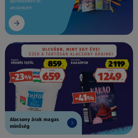
ajánlatainkért és
akcióinkért!
Alacsony árak magas
minőség