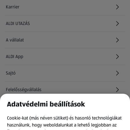
Karrier
(új oldalon nyílik meg)
ALDI UTAZÁS
(új oldalon nyílik meg)
A vállalat
ALDI App
Sajtó
Felelősségvállalás
Adatvédelmi beállítások
Információk
Cookie-kat (más néven sütiket) és hasonló technológiákat
Kérdőív
használunk, hogy weboldalunkat a lehető legjobban az