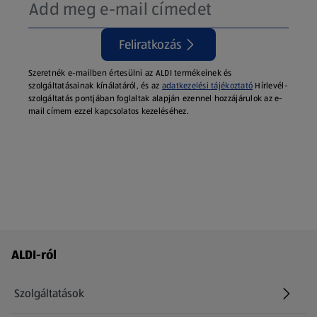
Feliratkozás
Szeretnék e-mailben értesülni az ALDI termékeinek és
szolgáltatásainak kínálatáról, és az
adatkezelési tájékoztató
Hírlevél-
szolgáltatás pontjában foglaltak alapján ezennel hozzájárulok az e-
mail címem ezzel kapcsolatos kezeléséhez.
Láblécmenü - további linkek
ALDI-ról
Szolgáltatások