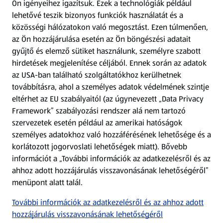
Ön igényeihez igazítsuk.
Ezek a technológiák például
lehetővé teszik bizonyos funkciók használatát és a
Fizetési lehetőségek
közösségi hálózatokon való megosztást. Ezen túlmenően,
az Ön hozzájárulása esetén az Ön böngészési adatait
ALDI utalványok
gyűjtő és elemző sütiket használunk, személyre szabott
hirdetések megjelenítése céljából. Ennek során az adatok
az USA-ban található szolgáltatókhoz kerülhetnek
Árcsökkentés
továbbításra, ahol a személyes adatok védelmének szintje
eltérhet az EU szabályaitól (az úgynevezett „Data Privacy
Adattörlő alkalmazás
Framework” szabályozási rendszer alá nem tartozó
szervezetek esetén például az amerikai hatóságok
Szervizpont
személyes adatokhoz való hozzáférésének lehetősége és a
(új oldalon nyílik meg)
korlátozott jogorvoslati lehetőségek miatt). Bővebb
információt a „További információk az adatkezelésről és az
Fedezz fel minket az interneten!
ahhoz adott hozzájárulás visszavonásának lehetőségéről”
menüpont alatt talál.
Töltsd le az ALDI Magyarország applikációt!
További információk az adatkezelésről és az ahhoz adott
hozzájárulás visszavonásának lehetőségéről