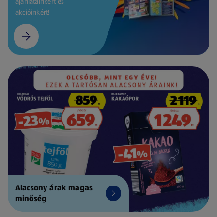
ajánlatainkért és
akcióinkért!
Alacsony árak magas
minőség