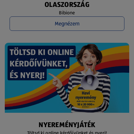
OLASZORSZÁG
Bibione
Megnézem
NYEREMÉNYJÁTÉK
Töltsd ki online kérdőívünket és nyerj!