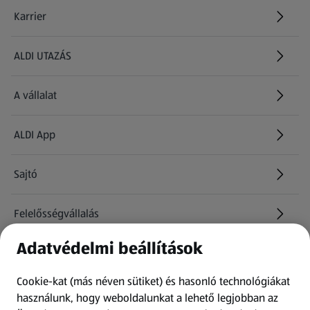
Karrier
(új oldalon nyílik meg)
ALDI UTAZÁS
(új oldalon nyílik meg)
A vállalat
ALDI App
Sajtó
Felelősségvállalás
Adatvédelmi beállítások
Információk
Cookie-kat (más néven sütiket) és hasonló technológiákat
Kérdőív
használunk, hogy weboldalunkat a lehető legjobban az