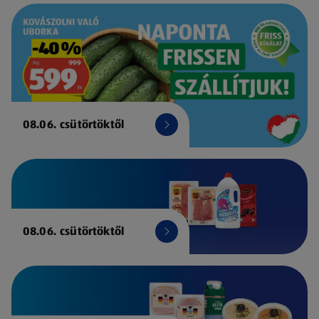
08.06. csütörtöktől
08.06. csütörtöktől