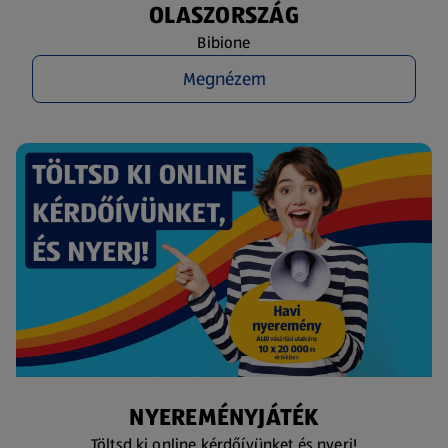
OLASZORSZÁG
Bibione
Megnézem
NYEREMÉNYJÁTÉK
Töltsd ki online kérdőívünket és nyerj!