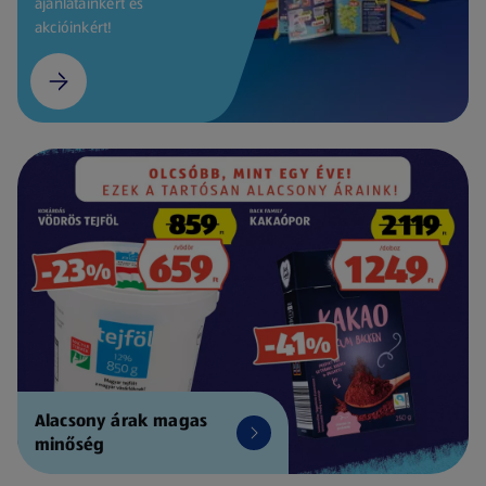
ajánlatainkért és
akcióinkért!
Alacsony árak magas
minőség