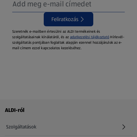
Feliratkozás
Szeretnék e-mailben értesülni az ALDI termékeinek és
szolgáltatásainak kínálatáról, és az
adatkezelési tájékoztató
Hírlevél-
szolgáltatás pontjában foglaltak alapján ezennel hozzájárulok az e-
mail címem ezzel kapcsolatos kezeléséhez.
Láblécmenü - további linkek
ALDI-ról
Szolgáltatások