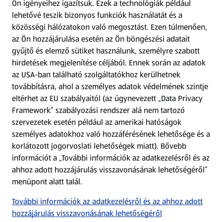
Ön igényeihez igazítsuk.
Ezek a technológiák például
lehetővé teszik bizonyos funkciók használatát és a
Fizetési lehetőségek
közösségi hálózatokon való megosztást. Ezen túlmenően,
az Ön hozzájárulása esetén az Ön böngészési adatait
ALDI utalványok
gyűjtő és elemző sütiket használunk, személyre szabott
hirdetések megjelenítése céljából. Ennek során az adatok
az USA-ban található szolgáltatókhoz kerülhetnek
Árcsökkentés
továbbításra, ahol a személyes adatok védelmének szintje
eltérhet az EU szabályaitól (az úgynevezett „Data Privacy
Adattörlő alkalmazás
Framework” szabályozási rendszer alá nem tartozó
szervezetek esetén például az amerikai hatóságok
Szervizpont
személyes adatokhoz való hozzáférésének lehetősége és a
(új oldalon nyílik meg)
korlátozott jogorvoslati lehetőségek miatt). Bővebb
információt a „További információk az adatkezelésről és az
Fedezz fel minket az interneten!
ahhoz adott hozzájárulás visszavonásának lehetőségéről”
menüpont alatt talál.
Töltsd le az ALDI Magyarország applikációt!
További információk az adatkezelésről és az ahhoz adott
hozzájárulás visszavonásának lehetőségéről