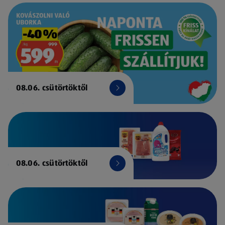
08.06. csütörtöktől
08.06. csütörtöktől