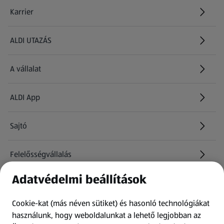
Karrier
(új oldalon nyílik meg)
ALDI UTAZÁS
(új oldalon nyílik meg)
A vállalat
ALDI App
Sajtó
Felelősségvállalás
Adatvédelmi beállítások
Információk
Cookie-kat (más néven sütiket) és hasonló technológiákat
Kérdőív
használunk, hogy weboldalunkat a lehető legjobban az