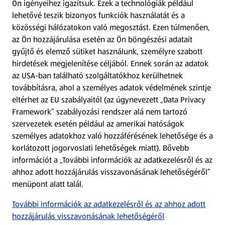
Ön igényeihez igazítsuk.
Ezek a technológiák például
lehetővé teszik bizonyos funkciók használatát és a
Fizetési lehetőségek
közösségi hálózatokon való megosztást. Ezen túlmenően,
az Ön hozzájárulása esetén az Ön böngészési adatait
ALDI utalványok
gyűjtő és elemző sütiket használunk, személyre szabott
hirdetések megjelenítése céljából. Ennek során az adatok
az USA-ban található szolgáltatókhoz kerülhetnek
Árcsökkentés
továbbításra, ahol a személyes adatok védelmének szintje
eltérhet az EU szabályaitól (az úgynevezett „Data Privacy
Adattörlő alkalmazás
Framework” szabályozási rendszer alá nem tartozó
szervezetek esetén például az amerikai hatóságok
Szervizpont
személyes adatokhoz való hozzáférésének lehetősége és a
(új oldalon nyílik meg)
korlátozott jogorvoslati lehetőségek miatt). Bővebb
információt a „További információk az adatkezelésről és az
Fedezz fel minket az interneten!
ahhoz adott hozzájárulás visszavonásának lehetőségéről”
menüpont alatt talál.
Töltsd le az ALDI Magyarország applikációt!
További információk az adatkezelésről és az ahhoz adott
hozzájárulás visszavonásának lehetőségéről