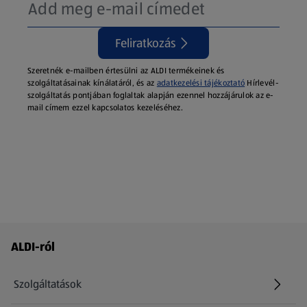
Feliratkozás
Szeretnék e-mailben értesülni az ALDI termékeinek és
szolgáltatásainak kínálatáról, és az
adatkezelési tájékoztató
Hírlevél-
szolgáltatás pontjában foglaltak alapján ezennel hozzájárulok az e-
mail címem ezzel kapcsolatos kezeléséhez.
Láblécmenü - további linkek
ALDI-ról
Szolgáltatások