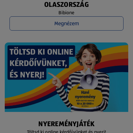
OLASZORSZÁG
Bibione
Megnézem
NYEREMÉNYJÁTÉK
Töltsd ki online kérdőívünket és nyerj!