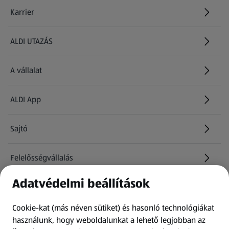
Karrier
(új oldalon nyílik meg)
ALDI UTAZÁS
(új oldalon nyílik meg)
A vállalat
ALDI App
Sajtó
Felelősségvállalás
Adatvédelmi beállítások
Információk
Cookie-kat (más néven sütiket) és hasonló technológiákat
Kérdőív
használunk, hogy weboldalunkat a lehető legjobban az