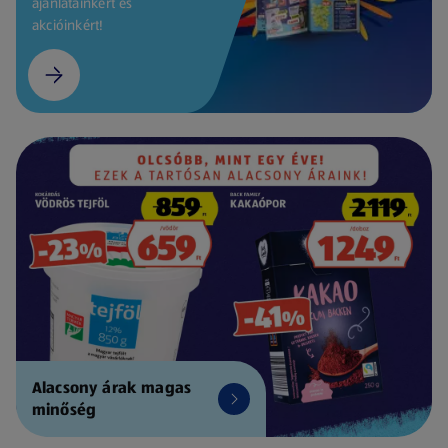
ajánlatainkért és
akcióinkért!
Alacsony árak magas
minőség