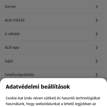
Karrier
(új oldalon nyílik meg)
ALDI UTAZÁS
(új oldalon nyílik meg)
A vállalat
ALDI App
Sajtó
Felelősségvállalás
Adatvédelmi beállítások
Információk
Cookie-kat (más néven sütiket) és hasonló technológiákat
Kérdőív
használunk, hogy weboldalunkat a lehető legjobban az