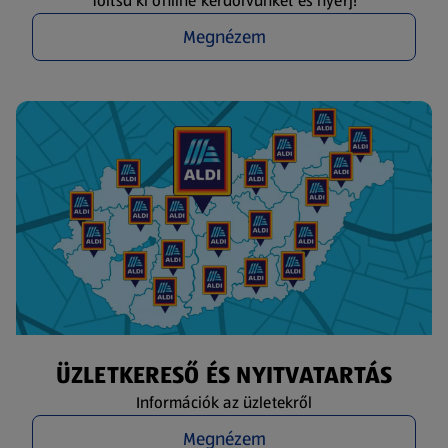
Töltsd ki online kérdőívünket és nyerj!
Megnézem
ÜZLETKERESŐ ÉS NYITVATARTÁS
Információk az üzletekről
Megnézem