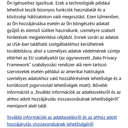
Ön igényeihez igazítsuk.
Ezek a technológiák például
lehetővé teszik bizonyos funkciók használatát és a
Fizetési lehetőségek
közösségi hálózatokon való megosztást. Ezen túlmenően,
az Ön hozzájárulása esetén az Ön böngészési adatait
ALDI utalványok
gyűjtő és elemző sütiket használunk, személyre szabott
hirdetések megjelenítése céljából. Ennek során az adatok
az USA-ban található szolgáltatókhoz kerülhetnek
Árcsökkentés
továbbításra, ahol a személyes adatok védelmének szintje
eltérhet az EU szabályaitól (az úgynevezett „Data Privacy
Adattörlő alkalmazás
Framework” szabályozási rendszer alá nem tartozó
szervezetek esetén például az amerikai hatóságok
Szervizpont
személyes adatokhoz való hozzáférésének lehetősége és a
(új oldalon nyílik meg)
korlátozott jogorvoslati lehetőségek miatt). Bővebb
információt a „További információk az adatkezelésről és az
Fedezz fel minket az interneten!
ahhoz adott hozzájárulás visszavonásának lehetőségéről”
menüpont alatt talál.
Töltsd le az ALDI Magyarország applikációt!
További információk az adatkezelésről és az ahhoz adott
hozzájárulás visszavonásának lehetőségéről