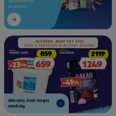
ajánlatainkért és
akcióinkért!
Alacsony árak magas
minőség