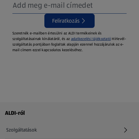
Feliratkozás
Szeretnék e-mailben értesülni az ALDI termékeinek és
szolgáltatásainak kínálatáról, és az
adatkezelési tájékoztató
Hírlevél-
szolgáltatás pontjában foglaltak alapján ezennel hozzájárulok az e-
mail címem ezzel kapcsolatos kezeléséhez.
Láblécmenü - további linkek
ALDI-ról
Szolgáltatások