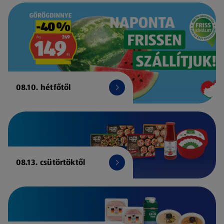
08.10. hétfőtől
08.13. csütörtöktől