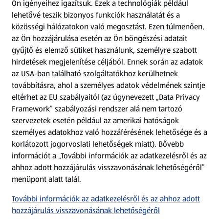
Ön igényeihez igazítsuk.
Ezek a technológiák például
lehetővé teszik bizonyos funkciók használatát és a
Fizetési lehetőségek
közösségi hálózatokon való megosztást. Ezen túlmenően,
az Ön hozzájárulása esetén az Ön böngészési adatait
ALDI utalványok
gyűjtő és elemző sütiket használunk, személyre szabott
hirdetések megjelenítése céljából. Ennek során az adatok
az USA-ban található szolgáltatókhoz kerülhetnek
Árcsökkentés
továbbításra, ahol a személyes adatok védelmének szintje
eltérhet az EU szabályaitól (az úgynevezett „Data Privacy
Adattörlő alkalmazás
Framework” szabályozási rendszer alá nem tartozó
szervezetek esetén például az amerikai hatóságok
Szervizpont
személyes adatokhoz való hozzáférésének lehetősége és a
(új oldalon nyílik meg)
korlátozott jogorvoslati lehetőségek miatt). Bővebb
információt a „További információk az adatkezelésről és az
Fedezz fel minket az interneten!
ahhoz adott hozzájárulás visszavonásának lehetőségéről”
menüpont alatt talál.
Töltsd le az ALDI Magyarország applikációt!
További információk az adatkezelésről és az ahhoz adott
hozzájárulás visszavonásának lehetőségéről