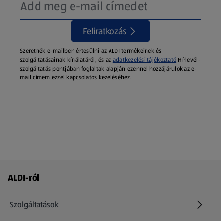
Feliratkozás
Szeretnék e-mailben értesülni az ALDI termékeinek és
szolgáltatásainak kínálatáról, és az
adatkezelési tájékoztató
Hírlevél-
szolgáltatás pontjában foglaltak alapján ezennel hozzájárulok az e-
mail címem ezzel kapcsolatos kezeléséhez.
Láblécmenü - további linkek
ALDI-ról
Szolgáltatások