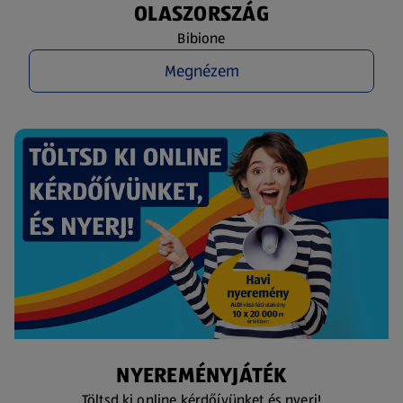
OLASZORSZÁG
Bibione
Megnézem
NYEREMÉNYJÁTÉK
Töltsd ki online kérdőívünket és nyerj!