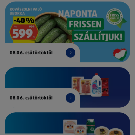
08.06. csütörtöktől
08.06. csütörtöktől