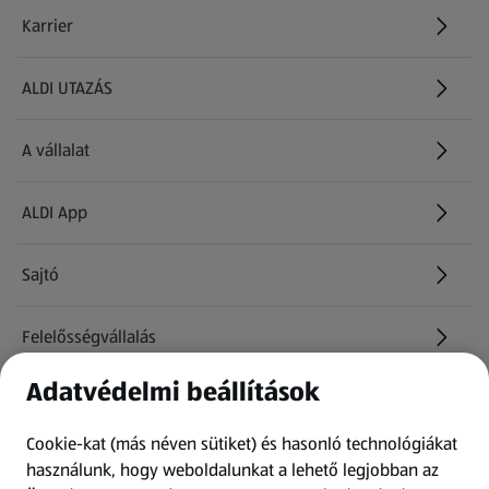
Karrier
(új oldalon nyílik meg)
ALDI UTAZÁS
(új oldalon nyílik meg)
A vállalat
ALDI App
Sajtó
Felelősségvállalás
Adatvédelmi beállítások
Információk
Cookie-kat (más néven sütiket) és hasonló technológiákat
Kérdőív
használunk, hogy weboldalunkat a lehető legjobban az