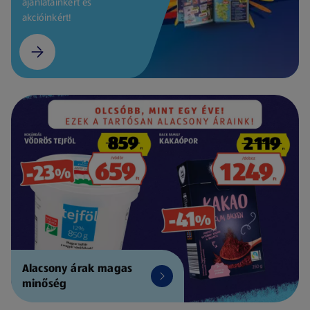
ajánlatainkért és
akcióinkért!
Alacsony árak magas
minőség