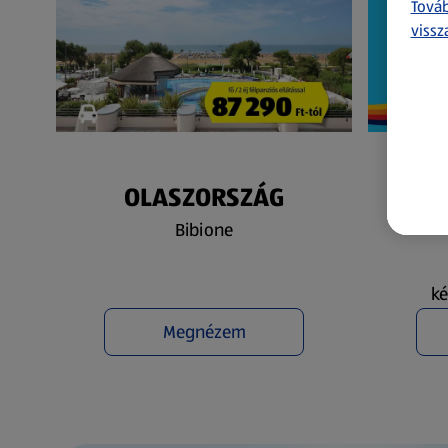
Továb
vissz
OLASZORSZÁG
N
Bibione
ké
Megnézem