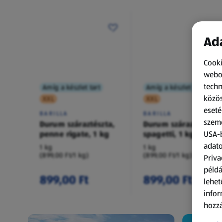
Ada
Cooki
webol
techn
Amíg a készlet tart
Amíg a készlet tart
közös
XXL
XXL
eseté
BARILLA
BARILLA
szemé
Durum száraztészta,
Durum száraztészta,
penne rigate, 1 kg
spagetti, 1 kg
USA-b
adato
1 kg
1 kg
(899,00 Ft/1 kg)
(899,00 Ft/1 kg)
Priva
példá
899,00 Ft
899,00 Ft
lehet
infor
hozzá