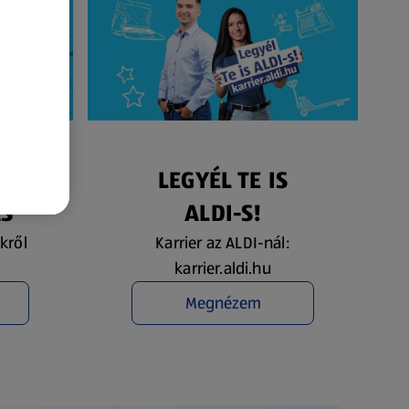
ÉS
LEGYÉL TE IS
ÁS
ALDI-S!
kről
Karrier az ALDI-nál:
karrier.aldi.hu
Megnézem