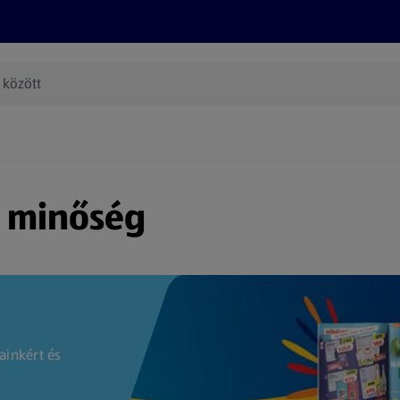
Termékeink
Online bevásárlás
Információk
Az én AL
(új oldalon nyílik meg)
s minőség
ainkért és