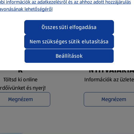
bi információk az adatkezelésről és az ahhoz adott hozzájárulás
avonásának lehetőségéről
Összes süti elfogadása
Nem szükséges sütik elutasítása
Beállítások
YEREMÉNYJÁTÉ
ÜZLETKERESŐ 
K
NYITVATART
Töltsd ki online
Információk az üzlete
rdőívünket és nyerj!
Megnézem
Megnézem