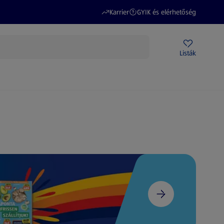
(új oldalon nyílik meg)
(új oldalon nyílik meg)
Karrier
GYIK és elérhetőség
Akciós újságok
ALDI Üzletek
Ajándékkártya
Szervizpont
Listák
DI-m