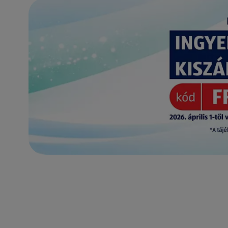
(új oldalon nyílik meg)