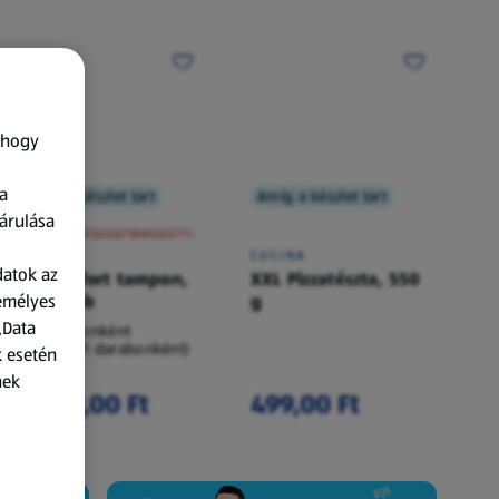
 hogy
a
Amíg a készlet tart
Amíg a készlet tart
XXL
árulása
A termék nem érkezett meg!
O.B.
CUCINA
datok az
Procomfort tampon,
XXL Pizzatészta, 550
zemélyes
54 darab
g
„Data
54 darabonként
(62,94 Ft/1 darabonként)
k esetén
nek
3 399,00 Ft
499,00 Ft