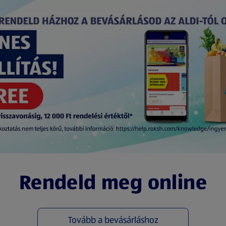
Rendeld meg online
Tovább a bevásárláshoz
(új oldalon nyílik meg)