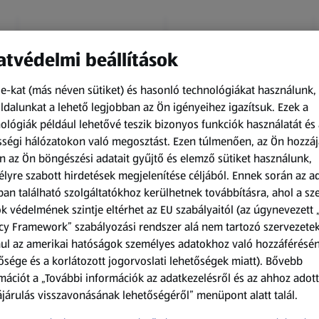
tvédelmi beállítások
e-kat (más néven sütiket) és hasonló technológiákat használunk,
dalunkat a lehető legjobban az Ön igényeihez igazítsuk.
Ezek a
ológiák például lehetővé teszik bizonyos funkciók használatát és 
Amíg a készlet tart
Amíg a készlet tart
ségi hálózatokon való megosztást. Ezen túlmenően, az Ön hozzáj
XXL
XXL
n az Ön böngészési adatait gyűjtő és elemző sütiket használunk,
ACTIMEL
O.B.
lyre szabott hirdetések megjelenítése céljából. Ennek során az a
Actimel joghurtital, 8
Procomfort tampon,
an található szolgáltatókhoz kerülhetnek továbbításra, ahol a s
palack
64 darab
k védelmének szintje eltérhet az EU szabályaitól (az úgynevezett 
0,8 kg
64 darabonként
(1 186,25 Ft/1 kg)
(59,36 Ft/1 darabonként)
cy Framework” szabályozási rendszer alá nem tartozó szervezete
ul az amerikai hatóságok személyes adatokhoz való hozzáférésé
949,00 Ft
3 799,00 Ft
ősége és a korlátozott jogorvoslati lehetőségek miatt). Bővebb
mációt a „További információk az adatkezelésről és az ahhoz adott
járulás visszavonásának lehetőségéről” menüpont alatt talál.