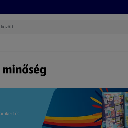
Termékeink
Online bevásárlás
Információk
Az én AL
(új oldalon nyílik meg)
s minőség
ainkért és