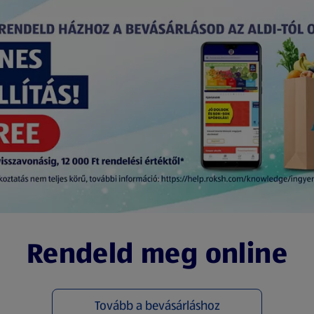
Rendeld meg online
Tovább a bevásárláshoz
(új oldalon nyílik meg)