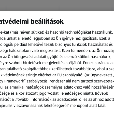
tvédelmi beállítások
e-kat (más néven sütiket) és hasonló technológiákat használunk,
dalunkat a lehető legjobban az Ön igényeihez igazítsuk.
Ezek a
ológiák például lehetővé teszik bizonyos funkciók használatát és 
Amíg a készlet tart
Amíg a készlet tart
ségi hálózatokon való megosztást. Ezen túlmenően, az Ön hozzáj
XXL
XXL
n az Ön böngészési adatait gyűjtő és elemző sütiket használunk,
ACTIMEL
O.B.
lyre szabott hirdetések megjelenítése céljából. Ennek során az a
Actimel joghurtital, 8
Procomfort tampon,
an található szolgáltatókhoz kerülhetnek továbbításra, ahol a s
palack
64 darab
k védelmének szintje eltérhet az EU szabályaitól (az úgynevezett 
0,8 kg
64 darabonként
(1 186,25 Ft/1 kg)
(59,36 Ft/1 darabonként)
cy Framework” szabályozási rendszer alá nem tartozó szervezete
ul az amerikai hatóságok személyes adatokhoz való hozzáférésé
949,00 Ft
3 799,00 Ft
ősége és a korlátozott jogorvoslati lehetőségek miatt). Bővebb
mációt a „További információk az adatkezelésről és az ahhoz adott
járulás visszavonásának lehetőségéről” menüpont alatt talál.