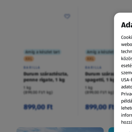
Ada
Cooki
webol
techn
Amíg a készlet tart
Amíg a készlet tart
közös
XXL
XXL
eseté
BARILLA
BARILLA
szemé
Durum száraztészta,
Durum száraztészta,
penne rigate, 1 kg
spagetti, 1 kg
USA-b
adato
1 kg
1 kg
(899,00 Ft/1 kg)
(899,00 Ft/1 kg)
Priva
példá
899,00 Ft
899,00 Ft
lehet
infor
hozzá