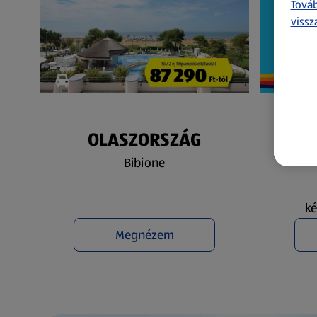
Továb
vissz
OLASZORSZÁG
N
Bibione
ké
Megnézem