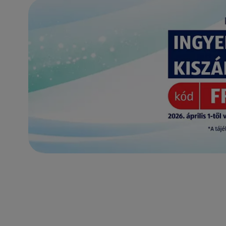
(új oldalon nyílik meg)