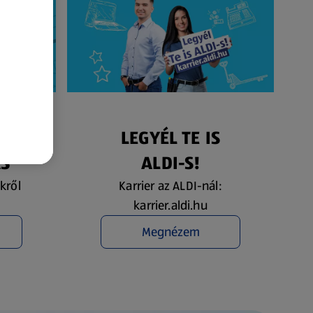
ÉS
LEGYÉL TE IS
ÁS
ALDI-S!
kről
Karrier az ALDI-nál:
karrier.aldi.hu
Megnézem