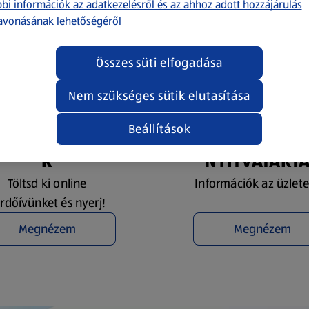
bi információk az adatkezelésről és az ahhoz adott hozzájárulás
avonásának lehetőségéről
Összes süti elfogadása
Nem szükséges sütik elutasítása
Beállítások
YEREMÉNYJÁTÉ
ÜZLETKERESŐ 
K
NYITVATART
Töltsd ki online
Információk az üzlete
rdőívünket és nyerj!
Megnézem
Megnézem