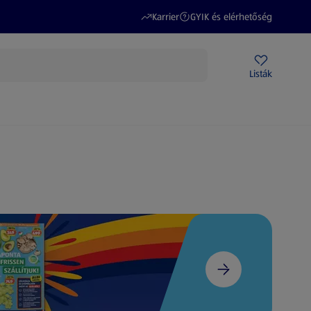
(új oldalon nyílik meg)
(új oldalon nyílik meg)
Karrier
GYIK és elérhetőség
Akciós újságok
ALDI Üzletek
Ajándékkártya
Szervizpont
Listák
DI-m