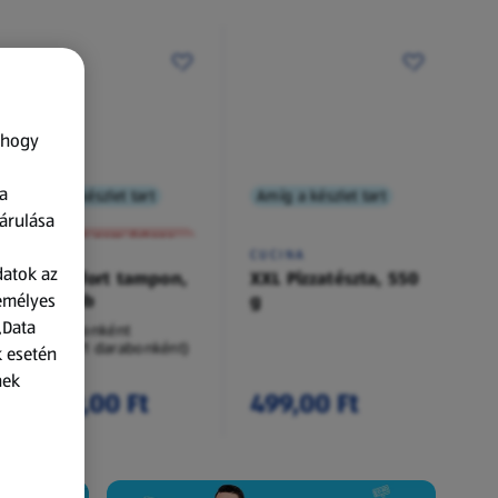
 hogy
a
Amíg a készlet tart
Amíg a készlet tart
XXL
árulása
A termék nem érkezett meg!
O.B.
CUCINA
datok az
Procomfort tampon,
XXL Pizzatészta, 550
zemélyes
54 darab
g
„Data
54 darabonként
(62,94 Ft/1 darabonként)
k esetén
nek
3 399,00 Ft
499,00 Ft