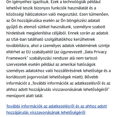
Ön igényeihez igazítsuk.
Ezek a technológiák például
lehetővé teszik bizonyos funkciók használatát és a
Fizetési lehetőségek
közösségi hálózatokon való megosztást. Ezen túlmenően,
az Ön hozzájárulása esetén az Ön böngészési adatait
ALDI utalványok
gyűjtő és elemző sütiket használunk, személyre szabott
hirdetések megjelenítése céljából. Ennek során az adatok
az USA-ban található szolgáltatókhoz kerülhetnek
Árcsökkentés
továbbításra, ahol a személyes adatok védelmének szintje
eltérhet az EU szabályaitól (az úgynevezett „Data Privacy
Adattörlő alkalmazás
Framework” szabályozási rendszer alá nem tartozó
szervezetek esetén például az amerikai hatóságok
Szervizpont
személyes adatokhoz való hozzáférésének lehetősége és a
(új oldalon nyílik meg)
korlátozott jogorvoslati lehetőségek miatt). Bővebb
információt a „További információk az adatkezelésről és az
Fedezz fel minket az interneten!
ahhoz adott hozzájárulás visszavonásának lehetőségéről”
menüpont alatt talál.
Töltsd le az ALDI Magyarország applikációt!
További információk az adatkezelésről és az ahhoz adott
hozzájárulás visszavonásának lehetőségéről