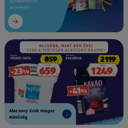
ajánlatainkért és
akcióinkért!
Alacsony árak magas
minőség