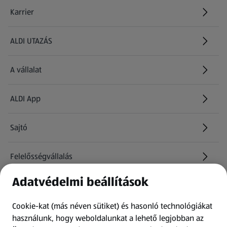
Karrier
(új oldalon nyílik meg)
ALDI UTAZÁS
(új oldalon nyílik meg)
A vállalat
ALDI App
Sajtó
Felelősségvállalás
Adatvédelmi beállítások
Információk
Cookie-kat (más néven sütiket) és hasonló technológiákat
Kérdőív
használunk, hogy weboldalunkat a lehető legjobban az