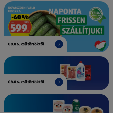
08.06. csütörtöktől
08.06. csütörtöktől