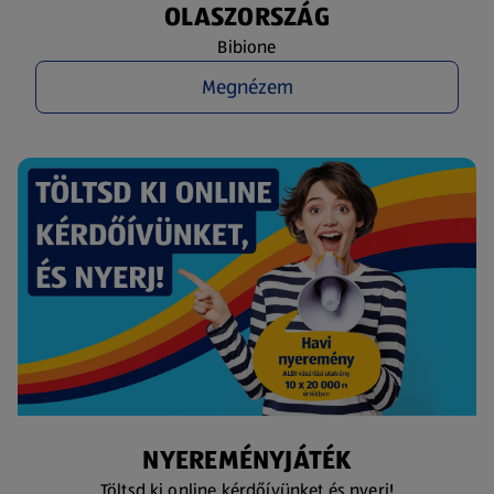
OLASZORSZÁG
Bibione
Megnézem
NYEREMÉNYJÁTÉK
Töltsd ki online kérdőívünket és nyerj!