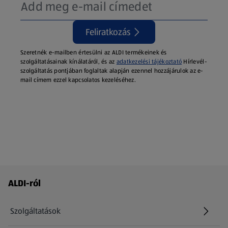
Feliratkozás
Szeretnék e-mailben értesülni az ALDI termékeinek és
szolgáltatásainak kínálatáról, és az
adatkezelési tájékoztató
Hírlevél-
szolgáltatás pontjában foglaltak alapján ezennel hozzájárulok az e-
mail címem ezzel kapcsolatos kezeléséhez.
Láblécmenü - további linkek
ALDI-ról
Szolgáltatások