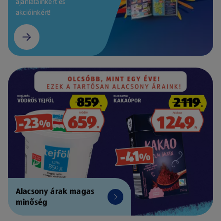
ajánlatainkért és
akcióinkért!
Alacsony árak magas
minőség