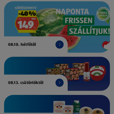
08.10. hétfőtől
08.13. csütörtöktől