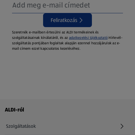
Feliratkozás
Szeretnék e-mailben értesülni az ALDI termékeinek és
szolgáltatásainak kínálatáról, és az
adatkezelési tájékoztató
Hírlevél-
szolgáltatás pontjában foglaltak alapján ezennel hozzájárulok az e-
mail címem ezzel kapcsolatos kezeléséhez.
Láblécmenü - további linkek
ALDI-ról
Szolgáltatások