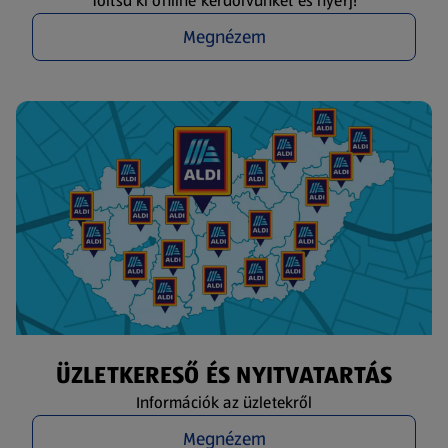
Töltsd ki online kérdőívünket és nyerj!
Megnézem
ÜZLETKERESŐ ÉS NYITVATARTÁS
Információk az üzletekről
Megnézem