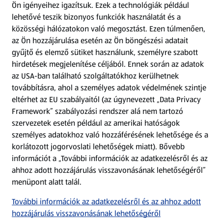
Ön igényeihez igazítsuk.
Ezek a technológiák például
lehetővé teszik bizonyos funkciók használatát és a
Fizetési lehetőségek
közösségi hálózatokon való megosztást. Ezen túlmenően,
az Ön hozzájárulása esetén az Ön böngészési adatait
ALDI utalványok
gyűjtő és elemző sütiket használunk, személyre szabott
hirdetések megjelenítése céljából. Ennek során az adatok
az USA-ban található szolgáltatókhoz kerülhetnek
Árcsökkentés
továbbításra, ahol a személyes adatok védelmének szintje
eltérhet az EU szabályaitól (az úgynevezett „Data Privacy
Adattörlő alkalmazás
Framework” szabályozási rendszer alá nem tartozó
szervezetek esetén például az amerikai hatóságok
Szervizpont
személyes adatokhoz való hozzáférésének lehetősége és a
(új oldalon nyílik meg)
korlátozott jogorvoslati lehetőségek miatt). Bővebb
információt a „További információk az adatkezelésről és az
Fedezz fel minket az interneten!
ahhoz adott hozzájárulás visszavonásának lehetőségéről”
menüpont alatt talál.
Töltsd le az ALDI Magyarország applikációt!
További információk az adatkezelésről és az ahhoz adott
hozzájárulás visszavonásának lehetőségéről