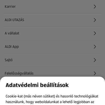
Karrier
(új oldalon nyílik meg)
ALDI UTAZÁS
(új oldalon nyílik meg)
A vállalat
ALDI App
Sajtó
Felelősségvállalás
Adatvédelmi beállítások
Információk
Cookie-kat (más néven sütiket) és hasonló technológiákat
Kérdőív
használunk, hogy weboldalunkat a lehető legjobban az