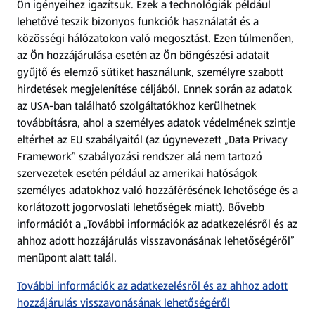
Ön igényeihez igazítsuk.
Ezek a technológiák például
lehetővé teszik bizonyos funkciók használatát és a
Fizetési lehetőségek
közösségi hálózatokon való megosztást. Ezen túlmenően,
az Ön hozzájárulása esetén az Ön böngészési adatait
ALDI utalványok
gyűjtő és elemző sütiket használunk, személyre szabott
hirdetések megjelenítése céljából. Ennek során az adatok
az USA-ban található szolgáltatókhoz kerülhetnek
Árcsökkentés
továbbításra, ahol a személyes adatok védelmének szintje
eltérhet az EU szabályaitól (az úgynevezett „Data Privacy
Adattörlő alkalmazás
Framework” szabályozási rendszer alá nem tartozó
szervezetek esetén például az amerikai hatóságok
Szervizpont
személyes adatokhoz való hozzáférésének lehetősége és a
(új oldalon nyílik meg)
korlátozott jogorvoslati lehetőségek miatt). Bővebb
információt a „További információk az adatkezelésről és az
Fedezz fel minket az interneten!
ahhoz adott hozzájárulás visszavonásának lehetőségéről”
menüpont alatt talál.
Töltsd le az ALDI Magyarország applikációt!
További információk az adatkezelésről és az ahhoz adott
hozzájárulás visszavonásának lehetőségéről