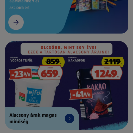
ajánlatainkért és
akcióinkért!
Alacsony árak magas
minőség