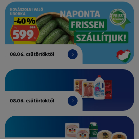
08.06. csütörtöktől
08.06. csütörtöktől