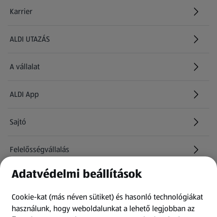
Karrier
(új oldalon nyílik meg)
ALDI UTAZÁS
(új oldalon nyílik meg)
A vállalat
ALDI App
Sajtó
Felelősségvállalás
Adatvédelmi beállítások
Információk
Cookie-kat (más néven sütiket) és hasonló technológiákat
Kérdőív
használunk, hogy weboldalunkat a lehető legjobban az