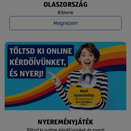
OLASZORSZÁG
Bibione
Megnézem
NYEREMÉNYJÁTÉK
Töltsd ki online kérdőívünket és nyerj!