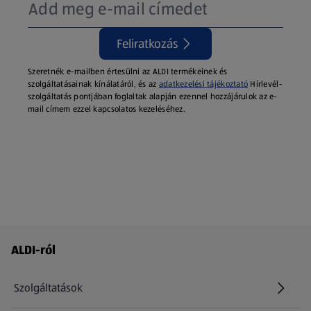
Feliratkozás
Szeretnék e-mailben értesülni az ALDI termékeinek és
szolgáltatásainak kínálatáról, és az
adatkezelési tájékoztató
Hírlevél-
szolgáltatás pontjában foglaltak alapján ezennel hozzájárulok az e-
mail címem ezzel kapcsolatos kezeléséhez.
Láblécmenü - további linkek
ALDI-ról
Szolgáltatások