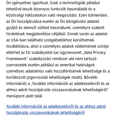
Ön igényeihez igazítsuk.
Ezek a technológiák például
lehetővé teszik bizonyos funkciók használatát és a
Fizetési lehetőségek
közösségi hálózatokon való megosztást. Ezen túlmenően,
az Ön hozzájárulása esetén az Ön böngészési adatait
ALDI utalványok
gyűjtő és elemző sütiket használunk, személyre szabott
hirdetések megjelenítése céljából. Ennek során az adatok
az USA-ban található szolgáltatókhoz kerülhetnek
Árcsökkentés
továbbításra, ahol a személyes adatok védelmének szintje
eltérhet az EU szabályaitól (az úgynevezett „Data Privacy
Adattörlő alkalmazás
Framework” szabályozási rendszer alá nem tartozó
szervezetek esetén például az amerikai hatóságok
Szervizpont
személyes adatokhoz való hozzáférésének lehetősége és a
(új oldalon nyílik meg)
korlátozott jogorvoslati lehetőségek miatt). Bővebb
információt a „További információk az adatkezelésről és az
Fedezz fel minket az interneten!
ahhoz adott hozzájárulás visszavonásának lehetőségéről”
menüpont alatt talál.
Töltsd le az ALDI Magyarország applikációt!
További információk az adatkezelésről és az ahhoz adott
hozzájárulás visszavonásának lehetőségéről