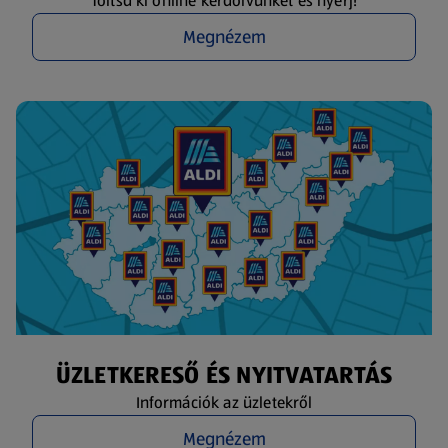
Töltsd ki online kérdőívünket és nyerj!
Megnézem
ÜZLETKERESŐ ÉS NYITVATARTÁS
Információk az üzletekről
Megnézem