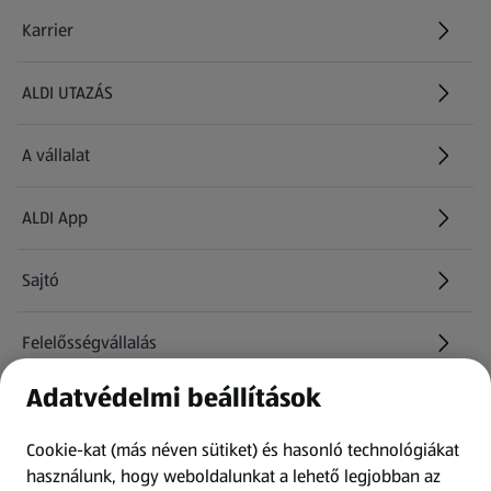
Karrier
(új oldalon nyílik meg)
ALDI UTAZÁS
(új oldalon nyílik meg)
A vállalat
ALDI App
Sajtó
Felelősségvállalás
Adatvédelmi beállítások
Információk
Cookie-kat (más néven sütiket) és hasonló technológiákat
Kérdőív
használunk, hogy weboldalunkat a lehető legjobban az