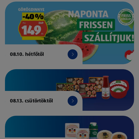
08.10. hétfőtől
08.13. csütörtöktől