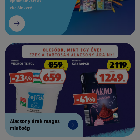
ajánlatainkért és
akcióinkért!
Alacsony árak magas
minőség