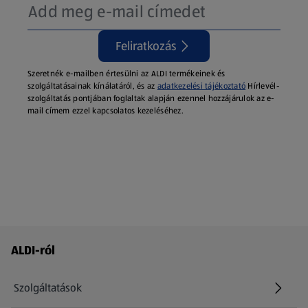
Feliratkozás
Szeretnék e-mailben értesülni az ALDI termékeinek és
szolgáltatásainak kínálatáról, és az
adatkezelési tájékoztató
Hírlevél-
szolgáltatás pontjában foglaltak alapján ezennel hozzájárulok az e-
mail címem ezzel kapcsolatos kezeléséhez.
Láblécmenü - további linkek
ALDI-ról
Szolgáltatások