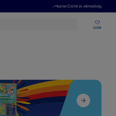
(új oldalon nyílik meg)
(új oldalon nyílik meg)
Karrier
GYIK és elérhetőség
Akciós újságok
ALDI Üzletek
Ajándékkártya
Szervizpont
Listák
DI-m