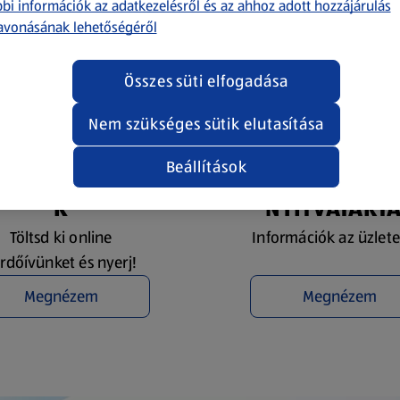
bi információk az adatkezelésről és az ahhoz adott hozzájárulás
avonásának lehetőségéről
Összes süti elfogadása
Nem szükséges sütik elutasítása
Beállítások
YEREMÉNYJÁTÉ
ÜZLETKERESŐ 
K
NYITVATART
Töltsd ki online
Információk az üzlete
rdőívünket és nyerj!
Megnézem
Megnézem