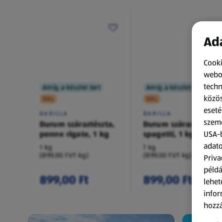
Ada
Cooki
webol
techn
Amíg a készlet tart
Amíg a készlet tart
közös
XXL
XXL
eseté
BARILLA
BARILLA
szemé
Durum száraztészta,
Durum száraztészta,
penne rigate, 1 kg
spagetti, 1 kg
USA-b
adato
1 kg
1 kg
(899,00 Ft/1 kg)
(899,00 Ft/1 kg)
Priva
példá
899,00 Ft
899,00 Ft
lehet
infor
hozzá