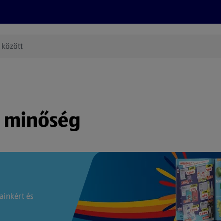
Termékeink
Online bevásárlás
Információk
Az én AL
(új oldalon nyílik meg)
s minőség
ainkért és