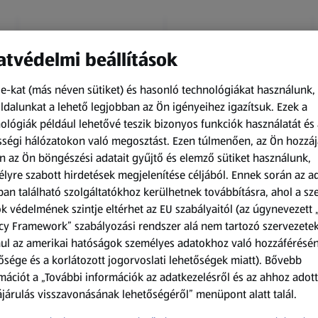
tvédelmi beállítások
e-kat (más néven sütiket) és hasonló technológiákat használunk,
dalunkat a lehető legjobban az Ön igényeihez igazítsuk.
Ezek a
ológiák például lehetővé teszik bizonyos funkciók használatát és 
Amíg a készlet tart
Amíg a készlet tart
ségi hálózatokon való megosztást. Ezen túlmenően, az Ön hozzáj
XXL
XXL
n az Ön böngészési adatait gyűjtő és elemző sütiket használunk,
ACTIMEL
O.B.
lyre szabott hirdetések megjelenítése céljából. Ennek során az a
Actimel joghurtital, 8
Procomfort tampon,
an található szolgáltatókhoz kerülhetnek továbbításra, ahol a s
palack
64 darab
k védelmének szintje eltérhet az EU szabályaitól (az úgynevezett 
0,8 kg
64 darabonként
(1 186,25 Ft/1 kg)
(59,36 Ft/1 darabonként)
cy Framework” szabályozási rendszer alá nem tartozó szervezete
ul az amerikai hatóságok személyes adatokhoz való hozzáférésé
949,00 Ft
3 799,00 Ft
ősége és a korlátozott jogorvoslati lehetőségek miatt). Bővebb
mációt a „További információk az adatkezelésről és az ahhoz adott
járulás visszavonásának lehetőségéről” menüpont alatt talál.