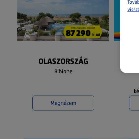
Továb
vissz
OLASZORSZÁG
N
Bibione
ké
Megnézem