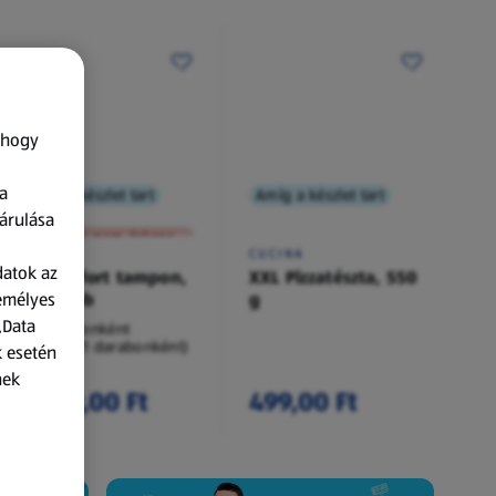
 hogy
a
Amíg a készlet tart
Amíg a készlet tart
XXL
árulása
A termék nem érkezett meg!
O.B.
CUCINA
datok az
Procomfort tampon,
XXL Pizzatészta, 550
zemélyes
54 darab
g
„Data
54 darabonként
(62,94 Ft/1 darabonként)
k esetén
nek
3 399,00 Ft
499,00 Ft