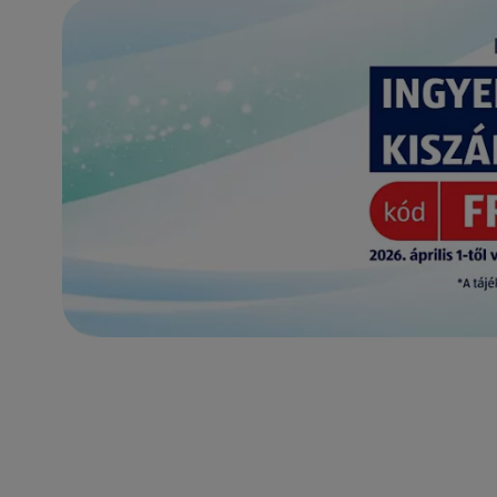
(új oldalon nyílik meg)