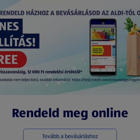
Rendeld meg online
Tovább a bevásárláshoz
(új oldalon nyílik meg)