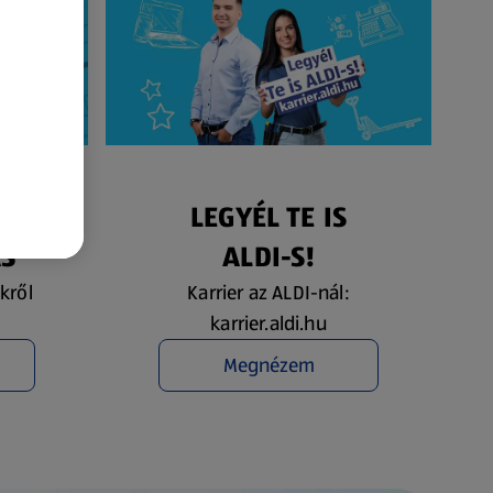
ÉS
LEGYÉL TE IS
ÁS
ALDI-S!
kről
Karrier az ALDI-nál:
karrier.aldi.hu
Megnézem