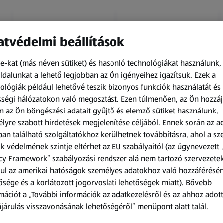
tvédelmi beállítások
e-kat (más néven sütiket) és hasonló technológiákat használunk,
dalunkat a lehető legjobban az Ön igényeihez igazítsuk.
Ezek a
ológiák például lehetővé teszik bizonyos funkciók használatát és 
Amíg a készlet tart
Amíg a készlet tart
ségi hálózatokon való megosztást. Ezen túlmenően, az Ön hozzáj
XXL
XXL
n az Ön böngészési adatait gyűjtő és elemző sütiket használunk,
ACTIMEL
O.B.
lyre szabott hirdetések megjelenítése céljából. Ennek során az a
Actimel joghurtital, 8
Procomfort tampon,
an található szolgáltatókhoz kerülhetnek továbbításra, ahol a s
palack
64 darab
k védelmének szintje eltérhet az EU szabályaitól (az úgynevezett 
0,8 kg
64 darabonként
(1 186,25 Ft/1 kg)
(59,36 Ft/1 darabonként)
cy Framework” szabályozási rendszer alá nem tartozó szervezete
ul az amerikai hatóságok személyes adatokhoz való hozzáférésé
949,00 Ft
3 799,00 Ft
ősége és a korlátozott jogorvoslati lehetőségek miatt). Bővebb
mációt a „További információk az adatkezelésről és az ahhoz adott
járulás visszavonásának lehetőségéről” menüpont alatt talál.