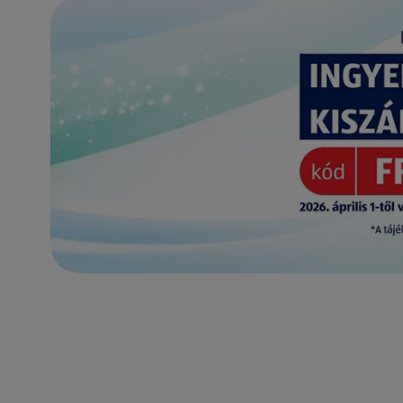
(új oldalon nyílik meg)