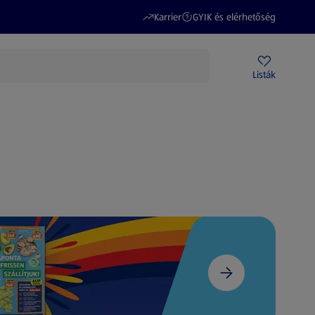
(új oldalon nyílik meg)
(új oldalon nyílik meg)
Karrier
GYIK és elérhetőség
Akciós újságok
ALDI Üzletek
Ajándékkártya
Szervizpont
Listák
DI-m