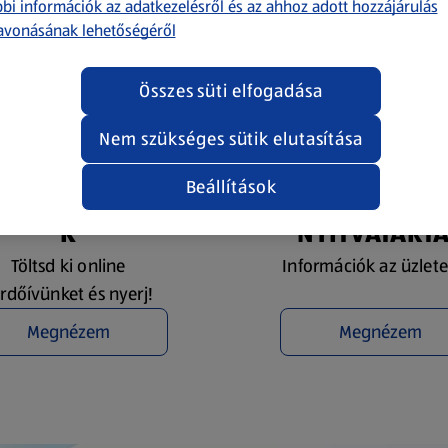
bi információk az adatkezelésről és az ahhoz adott hozzájárulás
avonásának lehetőségéről
Összes süti elfogadása
Nem szükséges sütik elutasítása
Beállítások
YEREMÉNYJÁTÉ
ÜZLETKERESŐ 
K
NYITVATART
Töltsd ki online
Információk az üzlete
rdőívünket és nyerj!
Megnézem
Megnézem