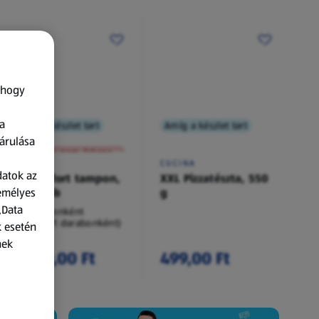
 hogy
a
Amíg a készlet tart
Amíg a készlet tart
XXL
árulása
A termék nem érkezett meg!
O.B.
CUCINA
datok az
Procomfort tampon,
XXL Pizzatészta, 550
zemélyes
54 darab
g
„Data
54 darabonként
(62,94 Ft/1 darabonként)
k esetén
nek
3 399,00 Ft
499,00 Ft