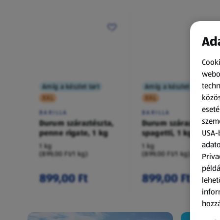
Ada
Cooki
webol
techn
Amíg a készlet tart
Amíg a készlet tart
közös
XXL
XXL
eseté
BARILLA
BARILLA
szemé
Durum száraztészta,
Durum száraztészta,
penne rigate, 1 kg
spagetti, 1 kg
USA-b
adato
1 kg
1 kg
(899,00 Ft/1 kg)
(899,00 Ft/1 kg)
Priva
példá
899,00 Ft
899,00 Ft
lehet
infor
hozzá