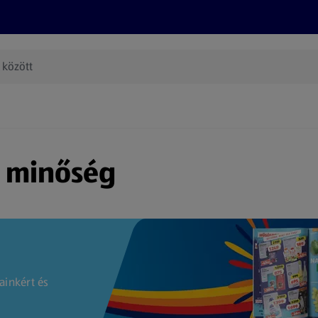
Termékeink
Online bevásárlás
Információk
Az én AL
(új oldalon nyílik meg)
s minőség
ainkért és