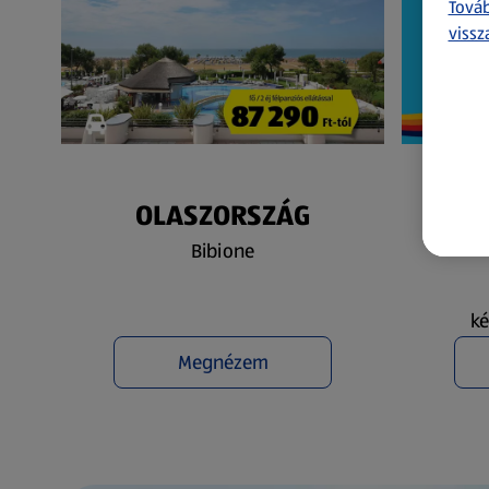
Továb
vissz
OLASZORSZÁG
N
Bibione
ké
Megnézem