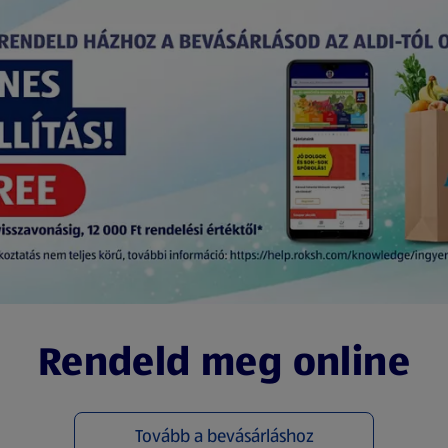
Rendeld meg online
Tovább a bevásárláshoz
(új oldalon nyílik meg)