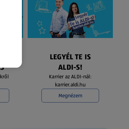
ÉS
LEGYÉL TE IS
ÁS
ALDI-S!
kről
Karrier az ALDI-nál:
karrier.aldi.hu
Megnézem