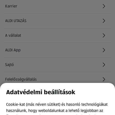
Karrier
(új oldalon nyílik meg)
ALDI UTAZÁS
(új oldalon nyílik meg)
A vállalat
ALDI App
Sajtó
Felelősségvállalás
Adatvédelmi beállítások
Információk
Cookie-kat (más néven sütiket) és hasonló technológiákat
Kérdőív
használunk, hogy weboldalunkat a lehető legjobban az