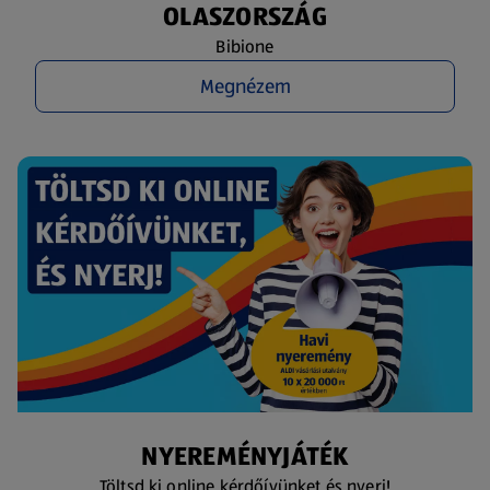
OLASZORSZÁG
Bibione
Megnézem
NYEREMÉNYJÁTÉK
Töltsd ki online kérdőívünket és nyerj!