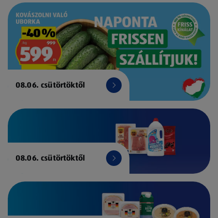
08.06. csütörtöktől
08.06. csütörtöktől