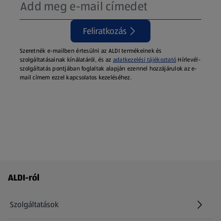
Feliratkozás
Szeretnék e-mailben értesülni az ALDI termékeinek és
szolgáltatásainak kínálatáról, és az
adatkezelési tájékoztató
Hírlevél-
szolgáltatás pontjában foglaltak alapján ezennel hozzájárulok az e-
mail címem ezzel kapcsolatos kezeléséhez.
Láblécmenü - további linkek
ALDI-ról
Szolgáltatások