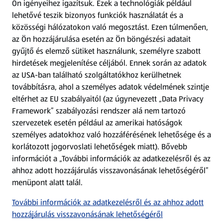
Ön igényeihez igazítsuk.
Ezek a technológiák például
lehetővé teszik bizonyos funkciók használatát és a
Fizetési lehetőségek
közösségi hálózatokon való megosztást. Ezen túlmenően,
az Ön hozzájárulása esetén az Ön böngészési adatait
ALDI utalványok
gyűjtő és elemző sütiket használunk, személyre szabott
hirdetések megjelenítése céljából. Ennek során az adatok
az USA-ban található szolgáltatókhoz kerülhetnek
Árcsökkentés
továbbításra, ahol a személyes adatok védelmének szintje
eltérhet az EU szabályaitól (az úgynevezett „Data Privacy
Adattörlő alkalmazás
Framework” szabályozási rendszer alá nem tartozó
szervezetek esetén például az amerikai hatóságok
Szervizpont
személyes adatokhoz való hozzáférésének lehetősége és a
(új oldalon nyílik meg)
korlátozott jogorvoslati lehetőségek miatt). Bővebb
információt a „További információk az adatkezelésről és az
Fedezz fel minket az interneten!
ahhoz adott hozzájárulás visszavonásának lehetőségéről”
menüpont alatt talál.
Töltsd le az ALDI Magyarország applikációt!
További információk az adatkezelésről és az ahhoz adott
hozzájárulás visszavonásának lehetőségéről