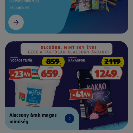
ajánlatainkért és
akcióinkért!
Alacsony árak magas
minőség