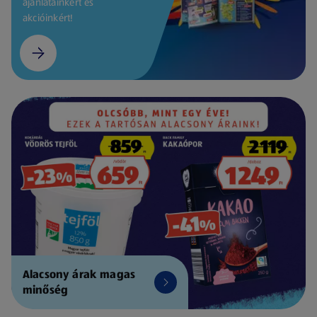
ajánlatainkért és
akcióinkért!
Alacsony árak magas
minőség