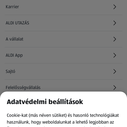
Karrier
(új oldalon nyílik meg)
ALDI UTAZÁS
(új oldalon nyílik meg)
A vállalat
ALDI App
Sajtó
Felelősségvállalás
Adatvédelmi beállítások
Információk
Cookie-kat (más néven sütiket) és hasonló technológiákat
Kérdőív
használunk, hogy weboldalunkat a lehető legjobban az