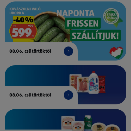
08.06. csütörtöktől
08.06. csütörtöktől