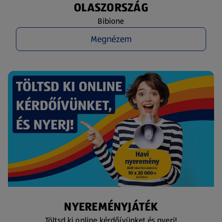
OLASZORSZÁG
Bibione
Megnézem
NYEREMÉNYJÁTÉK
Töltsd ki online kérdőívünket és nyerj!