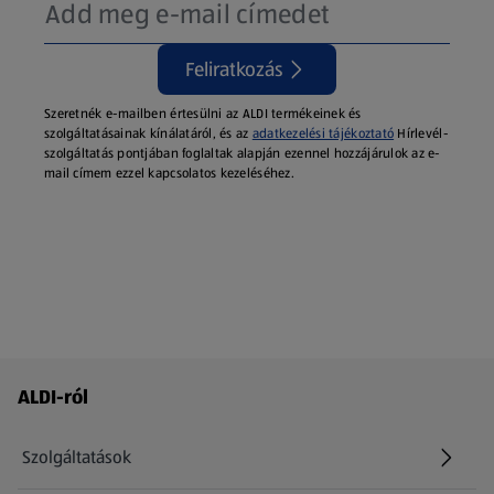
Feliratkozás
Szeretnék e-mailben értesülni az ALDI termékeinek és
szolgáltatásainak kínálatáról, és az
adatkezelési tájékoztató
Hírlevél-
szolgáltatás pontjában foglaltak alapján ezennel hozzájárulok az e-
mail címem ezzel kapcsolatos kezeléséhez.
Láblécmenü - további linkek
ALDI-ról
Szolgáltatások