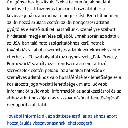
Ön igényeihez igazítsuk.
Ezek a technológiák például
lehetővé teszik bizonyos funkciók használatát és a
Fizetési lehetőségek
közösségi hálózatokon való megosztást. Ezen túlmenően,
az Ön hozzájárulása esetén az Ön böngészési adatait
ALDI utalványok
gyűjtő és elemző sütiket használunk, személyre szabott
hirdetések megjelenítése céljából. Ennek során az adatok
az USA-ban található szolgáltatókhoz kerülhetnek
Árcsökkentés
továbbításra, ahol a személyes adatok védelmének szintje
eltérhet az EU szabályaitól (az úgynevezett „Data Privacy
Adattörlő alkalmazás
Framework” szabályozási rendszer alá nem tartozó
szervezetek esetén például az amerikai hatóságok
Szervizpont
személyes adatokhoz való hozzáférésének lehetősége és a
(új oldalon nyílik meg)
korlátozott jogorvoslati lehetőségek miatt). Bővebb
információt a „További információk az adatkezelésről és az
Fedezz fel minket az interneten!
ahhoz adott hozzájárulás visszavonásának lehetőségéről”
menüpont alatt talál.
Töltsd le az ALDI Magyarország applikációt!
További információk az adatkezelésről és az ahhoz adott
hozzájárulás visszavonásának lehetőségéről