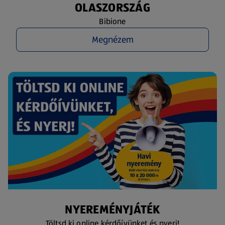
OLASZORSZÁG
Bibione
Megnézem
NYEREMÉNYJÁTÉK
Töltsd ki online kérdőívünket és nyerj!