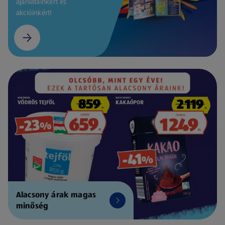
ajánlatainkért és
akcióinkért!
Alacsony árak magas
minőség