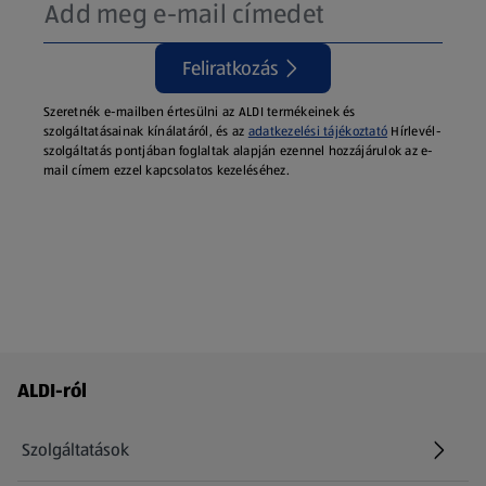
Feliratkozás
Szeretnék e-mailben értesülni az ALDI termékeinek és
szolgáltatásainak kínálatáról, és az
adatkezelési tájékoztató
Hírlevél-
szolgáltatás pontjában foglaltak alapján ezennel hozzájárulok az e-
mail címem ezzel kapcsolatos kezeléséhez.
Láblécmenü - további linkek
ALDI-ról
Szolgáltatások