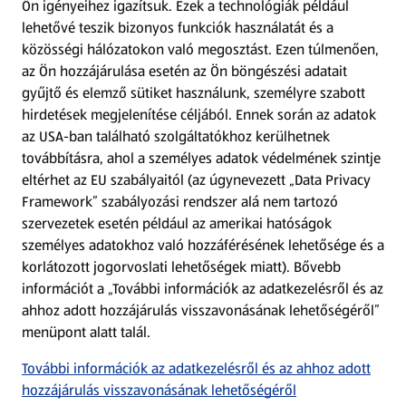
Ön igényeihez igazítsuk.
Ezek a technológiák például
lehetővé teszik bizonyos funkciók használatát és a
Fizetési lehetőségek
közösségi hálózatokon való megosztást. Ezen túlmenően,
az Ön hozzájárulása esetén az Ön böngészési adatait
ALDI utalványok
gyűjtő és elemző sütiket használunk, személyre szabott
hirdetések megjelenítése céljából. Ennek során az adatok
az USA-ban található szolgáltatókhoz kerülhetnek
Árcsökkentés
továbbításra, ahol a személyes adatok védelmének szintje
eltérhet az EU szabályaitól (az úgynevezett „Data Privacy
Adattörlő alkalmazás
Framework” szabályozási rendszer alá nem tartozó
szervezetek esetén például az amerikai hatóságok
Szervizpont
személyes adatokhoz való hozzáférésének lehetősége és a
(új oldalon nyílik meg)
korlátozott jogorvoslati lehetőségek miatt). Bővebb
információt a „További információk az adatkezelésről és az
Fedezz fel minket az interneten!
ahhoz adott hozzájárulás visszavonásának lehetőségéről”
menüpont alatt talál.
Töltsd le az ALDI Magyarország applikációt!
További információk az adatkezelésről és az ahhoz adott
hozzájárulás visszavonásának lehetőségéről