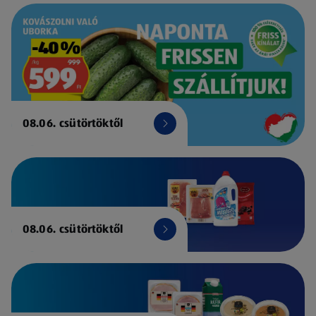
08.06. csütörtöktől
08.06. csütörtöktől