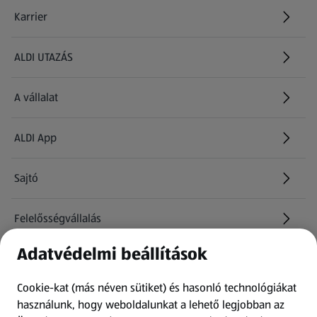
Karrier
(új oldalon nyílik meg)
ALDI UTAZÁS
(új oldalon nyílik meg)
A vállalat
ALDI App
Sajtó
Felelősségvállalás
Adatvédelmi beállítások
Információk
Cookie-kat (más néven sütiket) és hasonló technológiákat
Kérdőív
használunk, hogy weboldalunkat a lehető legjobban az