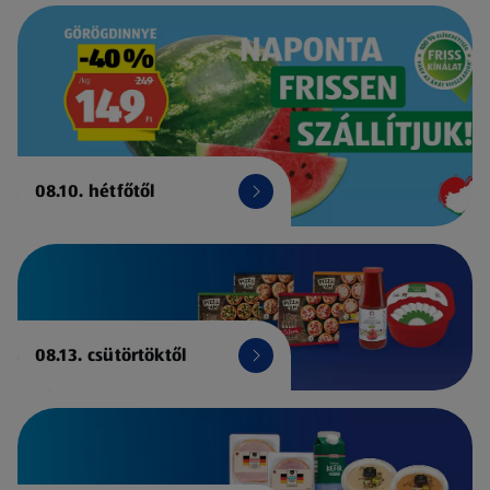
08.10. hétfőtől
08.13. csütörtöktől