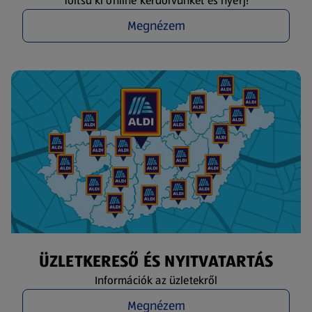
Töltsd ki online kérdőívünket és nyerj!
Megnézem
ÜZLETKERESŐ ÉS NYITVATARTÁS
Információk az üzletekről
Megnézem