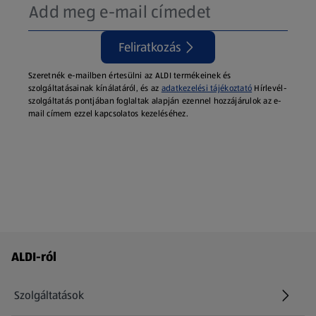
Feliratkozás
Szeretnék e-mailben értesülni az ALDI termékeinek és
szolgáltatásainak kínálatáról, és az
adatkezelési tájékoztató
Hírlevél-
szolgáltatás pontjában foglaltak alapján ezennel hozzájárulok az e-
mail címem ezzel kapcsolatos kezeléséhez.
Láblécmenü - további linkek
ALDI-ról
Szolgáltatások