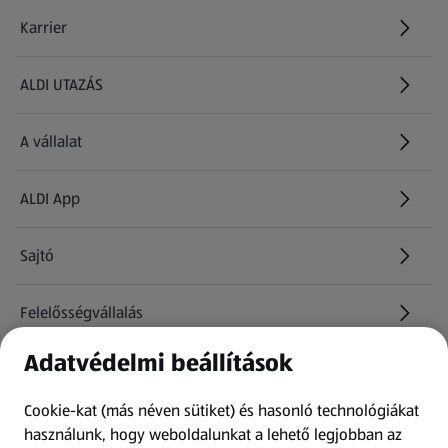
Karrier
(új oldalon nyílik meg)
ALDI UTAZÁS
(új oldalon nyílik meg)
A vállalat
ALDI App
Sajtó
Felelősségvállalás
Adatvédelmi beállítások
Információk
Cookie-kat (más néven sütiket) és hasonló technológiákat
Kérdőív
használunk, hogy weboldalunkat a lehető legjobban az