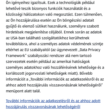
Ön igényeihez igazítsuk.
Ezek a technológiák például
lehetővé teszik bizonyos funkciók használatát és a
Fizetési lehetőségek
közösségi hálózatokon való megosztást. Ezen túlmenően,
az Ön hozzájárulása esetén az Ön böngészési adatait
ALDI utalványok
gyűjtő és elemző sütiket használunk, személyre szabott
hirdetések megjelenítése céljából. Ennek során az adatok
az USA-ban található szolgáltatókhoz kerülhetnek
Árcsökkentés
továbbításra, ahol a személyes adatok védelmének szintje
eltérhet az EU szabályaitól (az úgynevezett „Data Privacy
Adattörlő alkalmazás
Framework” szabályozási rendszer alá nem tartozó
szervezetek esetén például az amerikai hatóságok
Szervizpont
személyes adatokhoz való hozzáférésének lehetősége és a
(új oldalon nyílik meg)
korlátozott jogorvoslati lehetőségek miatt). Bővebb
információt a „További információk az adatkezelésről és az
Fedezz fel minket az interneten!
ahhoz adott hozzájárulás visszavonásának lehetőségéről”
menüpont alatt talál.
Töltsd le az ALDI Magyarország applikációt!
További információk az adatkezelésről és az ahhoz adott
hozzájárulás visszavonásának lehetőségéről