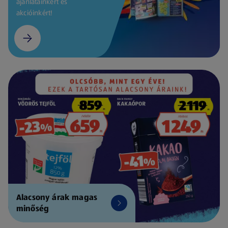
ajánlatainkért és
akcióinkért!
Alacsony árak magas
minőség