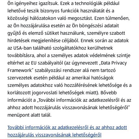
Ön igényeihez igazítsuk.
Ezek a technológiák például
lehetővé teszik bizonyos funkciók használatát és a
Fizetési lehetőségek
közösségi hálózatokon való megosztást. Ezen túlmenően,
az Ön hozzájárulása esetén az Ön böngészési adatait
ALDI utalványok
gyűjtő és elemző sütiket használunk, személyre szabott
hirdetések megjelenítése céljából. Ennek során az adatok
az USA-ban található szolgáltatókhoz kerülhetnek
Árcsökkentés
továbbításra, ahol a személyes adatok védelmének szintje
eltérhet az EU szabályaitól (az úgynevezett „Data Privacy
Adattörlő alkalmazás
Framework” szabályozási rendszer alá nem tartozó
szervezetek esetén például az amerikai hatóságok
Szervizpont
személyes adatokhoz való hozzáférésének lehetősége és a
(új oldalon nyílik meg)
korlátozott jogorvoslati lehetőségek miatt). Bővebb
információt a „További információk az adatkezelésről és az
Fedezz fel minket az interneten!
ahhoz adott hozzájárulás visszavonásának lehetőségéről”
menüpont alatt talál.
Töltsd le az ALDI Magyarország applikációt!
További információk az adatkezelésről és az ahhoz adott
hozzájárulás visszavonásának lehetőségéről