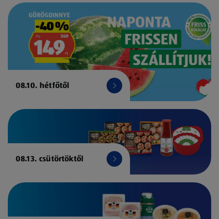
08.10. hétfőtől
08.13. csütörtöktől