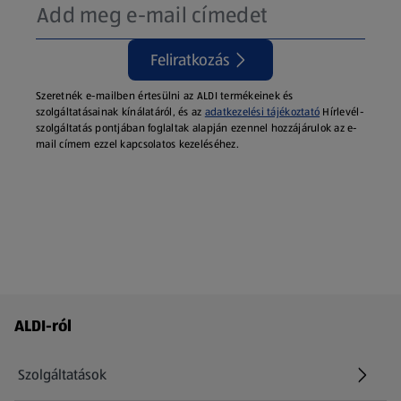
Feliratkozás
Szeretnék e-mailben értesülni az ALDI termékeinek és
szolgáltatásainak kínálatáról, és az
adatkezelési tájékoztató
Hírlevél-
szolgáltatás pontjában foglaltak alapján ezennel hozzájárulok az e-
mail címem ezzel kapcsolatos kezeléséhez.
Láblécmenü - további linkek
ALDI-ról
Szolgáltatások