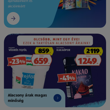
ajánlatainkért és
akcióinkért!
Alacsony árak magas
minőség