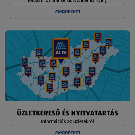
Töltsd ki online kérdőívünket és nyerj!
Megnézem
ÜZLETKERESŐ ÉS NYITVATARTÁS
Információk az üzletekről
Megnézem