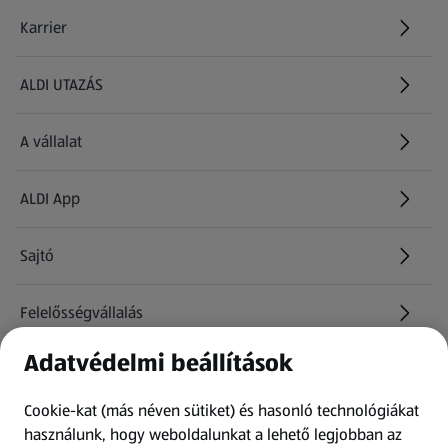
Karrier
(új oldalon nyílik meg)
ALDI UTAZÁS
(új oldalon nyílik meg)
A vállalat
ALDI App
Sajtó
Felelősségvállalás
Adatvédelmi beállítások
Információk
Cookie-kat (más néven sütiket) és hasonló technológiákat
Kérdőív
használunk, hogy weboldalunkat a lehető legjobban az