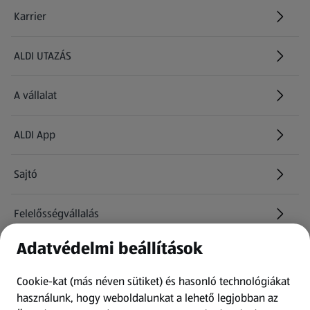
Karrier
(új oldalon nyílik meg)
ALDI UTAZÁS
(új oldalon nyílik meg)
A vállalat
ALDI App
Sajtó
Felelősségvállalás
Adatvédelmi beállítások
Információk
Cookie-kat (más néven sütiket) és hasonló technológiákat
Kérdőív
használunk, hogy weboldalunkat a lehető legjobban az