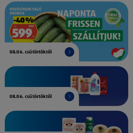
08.06. csütörtöktől
08.06. csütörtöktől