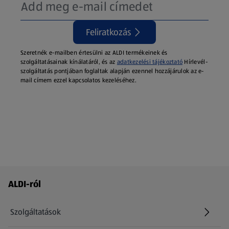
Feliratkozás
Szeretnék e-mailben értesülni az ALDI termékeinek és
szolgáltatásainak kínálatáról, és az
adatkezelési tájékoztató
Hírlevél-
szolgáltatás pontjában foglaltak alapján ezennel hozzájárulok az e-
mail címem ezzel kapcsolatos kezeléséhez.
Láblécmenü - további linkek
ALDI-ról
Szolgáltatások