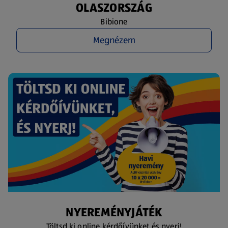
OLASZORSZÁG
Bibione
Megnézem
NYEREMÉNYJÁTÉK
Töltsd ki online kérdőívünket és nyerj!