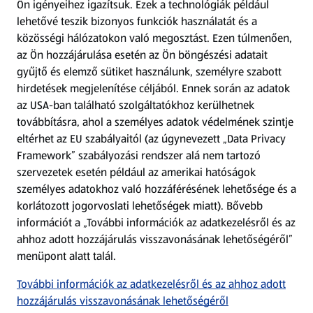
Ön igényeihez igazítsuk.
Ezek a technológiák például
lehetővé teszik bizonyos funkciók használatát és a
Fizetési lehetőségek
közösségi hálózatokon való megosztást. Ezen túlmenően,
az Ön hozzájárulása esetén az Ön böngészési adatait
ALDI utalványok
gyűjtő és elemző sütiket használunk, személyre szabott
hirdetések megjelenítése céljából. Ennek során az adatok
az USA-ban található szolgáltatókhoz kerülhetnek
Árcsökkentés
továbbításra, ahol a személyes adatok védelmének szintje
eltérhet az EU szabályaitól (az úgynevezett „Data Privacy
Adattörlő alkalmazás
Framework” szabályozási rendszer alá nem tartozó
szervezetek esetén például az amerikai hatóságok
Szervizpont
személyes adatokhoz való hozzáférésének lehetősége és a
(új oldalon nyílik meg)
korlátozott jogorvoslati lehetőségek miatt). Bővebb
információt a „További információk az adatkezelésről és az
Fedezz fel minket az interneten!
ahhoz adott hozzájárulás visszavonásának lehetőségéről”
menüpont alatt talál.
Töltsd le az ALDI Magyarország applikációt!
További információk az adatkezelésről és az ahhoz adott
hozzájárulás visszavonásának lehetőségéről