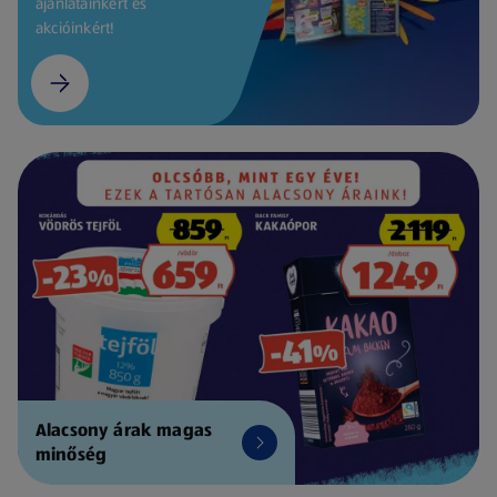
ajánlatainkért és
akcióinkért!
Alacsony árak magas
minőség