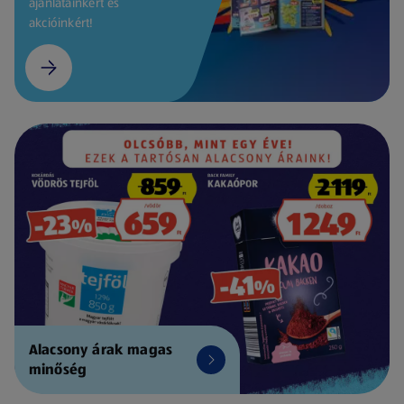
ajánlatainkért és
akcióinkért!
Alacsony árak magas
minőség