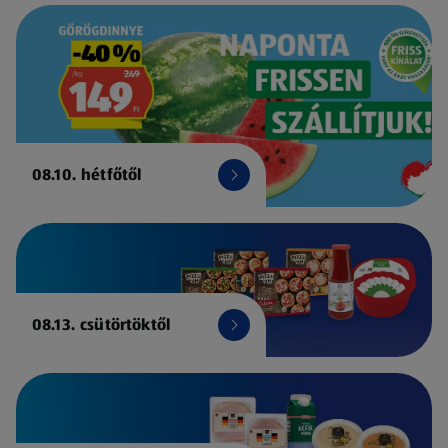
08.10. hétfőtől
08.13. csütörtöktől