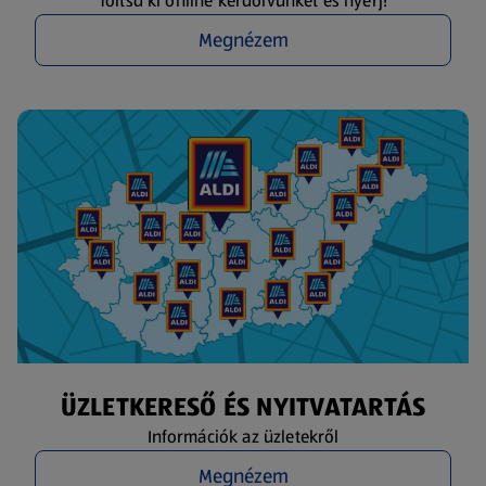
Töltsd ki online kérdőívünket és nyerj!
Megnézem
ÜZLETKERESŐ ÉS NYITVATARTÁS
Információk az üzletekről
Megnézem