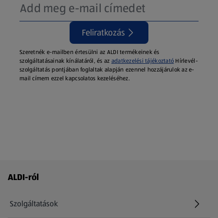
Feliratkozás
Szeretnék e-mailben értesülni az ALDI termékeinek és
szolgáltatásainak kínálatáról, és az
adatkezelési tájékoztató
Hírlevél-
szolgáltatás pontjában foglaltak alapján ezennel hozzájárulok az e-
mail címem ezzel kapcsolatos kezeléséhez.
Láblécmenü - további linkek
ALDI-ról
Szolgáltatások