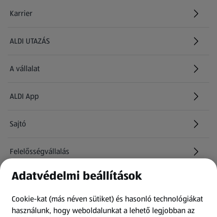
Karrier
(új oldalon nyílik meg)
ALDI UTAZÁS
(új oldalon nyílik meg)
A vállalat
ALDI App
Sajtó
Felelősségvállalás
Adatvédelmi beállítások
Információk
Cookie-kat (más néven sütiket) és hasonló technológiákat
Kérdőív
használunk, hogy weboldalunkat a lehető legjobban az