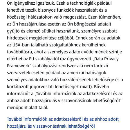
Ön igényeihez igazítsuk.
Ezek a technológiák például
lehetővé teszik bizonyos funkciók használatát és a
Fizetési lehetőségek
közösségi hálózatokon való megosztást. Ezen túlmenően,
az Ön hozzájárulása esetén az Ön böngészési adatait
ALDI utalványok
gyűjtő és elemző sütiket használunk, személyre szabott
hirdetések megjelenítése céljából. Ennek során az adatok
az USA-ban található szolgáltatókhoz kerülhetnek
Árcsökkentés
továbbításra, ahol a személyes adatok védelmének szintje
eltérhet az EU szabályaitól (az úgynevezett „Data Privacy
Adattörlő alkalmazás
Framework” szabályozási rendszer alá nem tartozó
szervezetek esetén például az amerikai hatóságok
Szervizpont
személyes adatokhoz való hozzáférésének lehetősége és a
(új oldalon nyílik meg)
korlátozott jogorvoslati lehetőségek miatt). Bővebb
információt a „További információk az adatkezelésről és az
Fedezz fel minket az interneten!
ahhoz adott hozzájárulás visszavonásának lehetőségéről”
menüpont alatt talál.
Töltsd le az ALDI Magyarország applikációt!
További információk az adatkezelésről és az ahhoz adott
hozzájárulás visszavonásának lehetőségéről