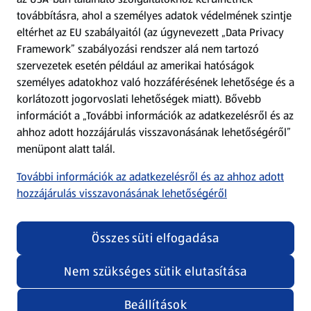
továbbításra, ahol a személyes adatok védelmének szintje
eltérhet az EU szabályaitól (az úgynevezett „Data Privacy
Adattörlő alkalmazás
Framework” szabályozási rendszer alá nem tartozó
szervezetek esetén például az amerikai hatóságok
Szervizpont
személyes adatokhoz való hozzáférésének lehetősége és a
(új oldalon nyílik meg)
korlátozott jogorvoslati lehetőségek miatt). Bővebb
információt a „További információk az adatkezelésről és az
Fedezz fel minket az interneten!
ahhoz adott hozzájárulás visszavonásának lehetőségéről”
menüpont alatt talál.
Töltsd le az ALDI Magyarország applikációt!
További információk az adatkezelésről és az ahhoz adott
hozzájárulás visszavonásának lehetőségéről
Összes süti elfogadása
Nem szükséges sütik elutasítása
Adatvédelem és szabályzat
Cookie beállítások módosítása
Felhasználási feltételek
Beállítások
(új oldalon nyílik meg)
Adatvédelem / Impresszum
Security policy