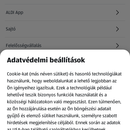
ALDI App
Sajtó
Felelősségvállalás
Adatvédelmi beállítások
Információk
Cookie-kat (más néven sütiket) és hasonló technológiákat
Kérdőív
használunk, hogy weboldalunkat a lehető legjobban az
Ön igényeihez igazítsuk.
Ezek a technológiák például
lehetővé teszik bizonyos funkciók használatát és a
Fizetési lehetőségek
közösségi hálózatokon való megosztást. Ezen túlmenően,
az Ön hozzájárulása esetén az Ön böngészési adatait
ALDI utalványok
gyűjtő és elemző sütiket használunk, személyre szabott
hirdetések megjelenítése céljából. Ennek során az adatok
az USA-ban található szolgáltatókhoz kerülhetnek
Árcsökkentés