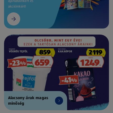
ajánlatainkért és
akcióinkért!
Alacsony árak magas
minőség