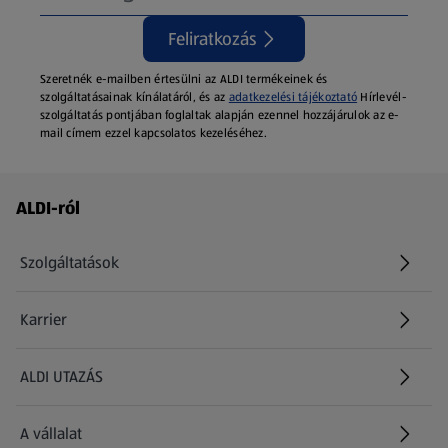
Feliratkozás
Szeretnék e-mailben értesülni az ALDI termékeinek és
szolgáltatásainak kínálatáról, és az
adatkezelési tájékoztató
Hírlevél-
szolgáltatás pontjában foglaltak alapján ezennel hozzájárulok az e-
mail címem ezzel kapcsolatos kezeléséhez.
Láblécmenü - további linkek
ALDI-ról
Szolgáltatások
Karrier
(új oldalon nyílik meg)
ALDI UTAZÁS
(új oldalon nyílik meg)
A vállalat