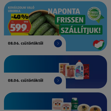
08.06. csütörtöktől
08.06. csütörtöktől