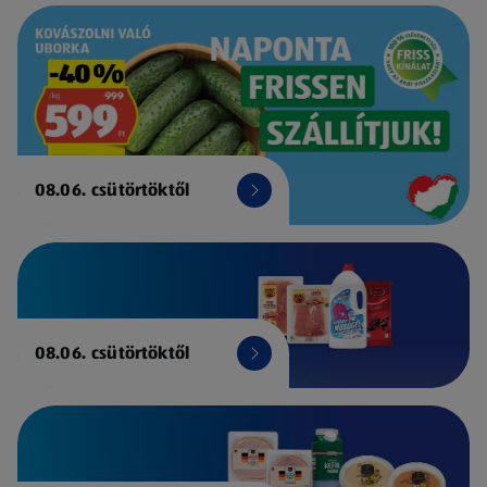
08.06. csütörtöktől
08.06. csütörtöktől