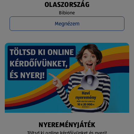
OLASZORSZÁG
Bibione
Megnézem
NYEREMÉNYJÁTÉK
Töltsd ki online kérdőívünket és nyerj!