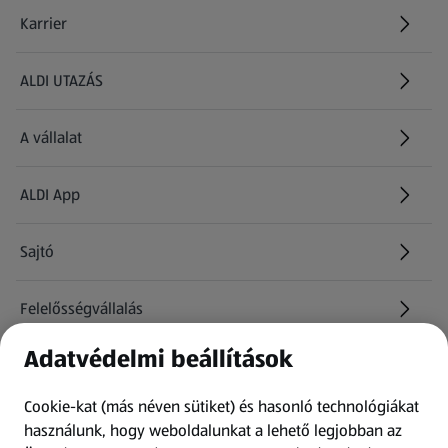
Karrier
(új oldalon nyílik meg)
ALDI UTAZÁS
(új oldalon nyílik meg)
A vállalat
ALDI App
Sajtó
Felelősségvállalás
Adatvédelmi beállítások
Információk
Cookie-kat (más néven sütiket) és hasonló technológiákat
Kérdőív
használunk, hogy weboldalunkat a lehető legjobban az