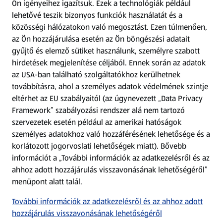
Ön igényeihez igazítsuk.
Ezek a technológiák például
lehetővé teszik bizonyos funkciók használatát és a
Fizetési lehetőségek
közösségi hálózatokon való megosztást. Ezen túlmenően,
az Ön hozzájárulása esetén az Ön böngészési adatait
ALDI utalványok
gyűjtő és elemző sütiket használunk, személyre szabott
hirdetések megjelenítése céljából. Ennek során az adatok
az USA-ban található szolgáltatókhoz kerülhetnek
Árcsökkentés
továbbításra, ahol a személyes adatok védelmének szintje
eltérhet az EU szabályaitól (az úgynevezett „Data Privacy
Adattörlő alkalmazás
Framework” szabályozási rendszer alá nem tartozó
szervezetek esetén például az amerikai hatóságok
Szervizpont
személyes adatokhoz való hozzáférésének lehetősége és a
(új oldalon nyílik meg)
korlátozott jogorvoslati lehetőségek miatt). Bővebb
információt a „További információk az adatkezelésről és az
Fedezz fel minket az interneten!
ahhoz adott hozzájárulás visszavonásának lehetőségéről”
menüpont alatt talál.
Töltsd le az ALDI Magyarország applikációt!
További információk az adatkezelésről és az ahhoz adott
hozzájárulás visszavonásának lehetőségéről