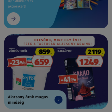
ajánlatainkért és
akcióinkért!
Alacsony árak magas
minőség