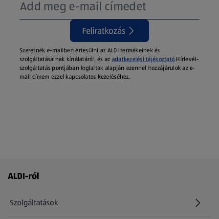
Feliratkozás
Szeretnék e-mailben értesülni az ALDI termékeinek és
szolgáltatásainak kínálatáról, és az
adatkezelési tájékoztató
Hírlevél-
szolgáltatás pontjában foglaltak alapján ezennel hozzájárulok az e-
mail címem ezzel kapcsolatos kezeléséhez.
Láblécmenü - további linkek
ALDI-ról
Szolgáltatások