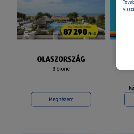
Továb
vissz
OLASZORSZÁG
N
Bibione
ké
Megnézem