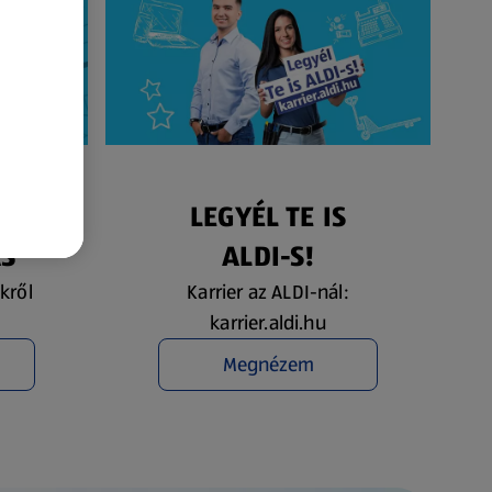
ÉS
LEGYÉL TE IS
ÁS
ALDI-S!
kről
Karrier az ALDI-nál:
karrier.aldi.hu
Megnézem