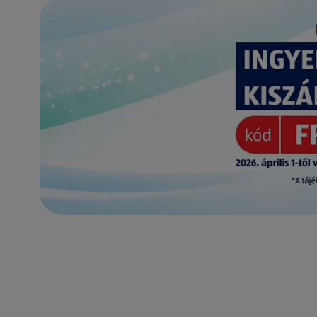
(új oldalon nyílik meg)