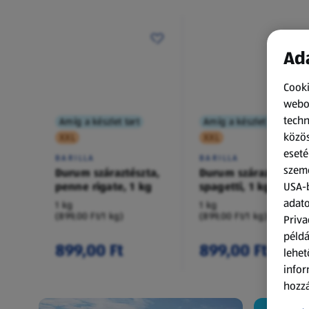
Ada
Cooki
webol
techn
Amíg a készlet tart
Amíg a készlet tart
közös
XXL
XXL
eseté
BARILLA
BARILLA
szemé
Durum száraztészta,
Durum száraztészta,
penne rigate, 1 kg
spagetti, 1 kg
USA-b
adato
1 kg
1 kg
(899,00 Ft/1 kg)
(899,00 Ft/1 kg)
Priva
példá
899,00 Ft
899,00 Ft
lehet
infor
hozzá