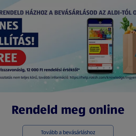
Rendeld meg online
Tovább a bevásárláshoz
(új oldalon nyílik meg)