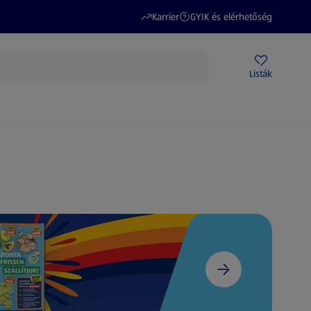
(új oldalon nyílik meg)
(új oldalon nyílik meg)
Karrier
GYIK és elérhetőség
Akciós újságok
ALDI Üzletek
Ajándékkártya
Szervizpont
Listák
DI-m