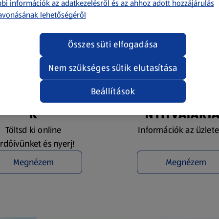
bi információk az adatkezelésről és az ahhoz adott hozzájárulás
avonásának lehetőségéről
Összes süti elfogadása
Nem szükséges sütik elutasítása
Beállítások
YEREMÉNYJÁTÉ
ÜZLETKERESŐ 
K
NYITVATART
Töltsd ki online
Információk az üzlete
rdőívünket és nyerj!
Megnézem
Megnézem