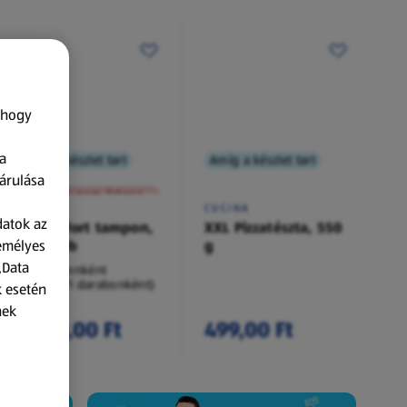
 hogy
a
Amíg a készlet tart
Amíg a készlet tart
XXL
árulása
A termék nem érkezett meg!
O.B.
CUCINA
datok az
Procomfort tampon,
XXL Pizzatészta, 550
zemélyes
54 darab
g
„Data
54 darabonként
(62,94 Ft/1 darabonként)
k esetén
nek
3 399,00 Ft
499,00 Ft