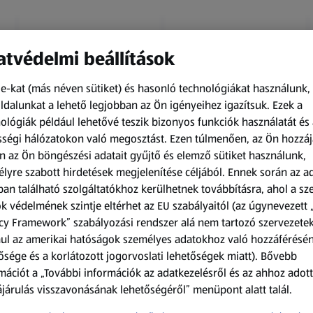
tvédelmi beállítások
e-kat (más néven sütiket) és hasonló technológiákat használunk,
dalunkat a lehető legjobban az Ön igényeihez igazítsuk.
Ezek a
ológiák például lehetővé teszik bizonyos funkciók használatát és 
Amíg a készlet tart
Amíg a készlet tart
ségi hálózatokon való megosztást. Ezen túlmenően, az Ön hozzáj
XXL
XXL
n az Ön böngészési adatait gyűjtő és elemző sütiket használunk,
ACTIMEL
O.B.
lyre szabott hirdetések megjelenítése céljából. Ennek során az a
Actimel joghurtital, 8
Procomfort tampon,
an található szolgáltatókhoz kerülhetnek továbbításra, ahol a s
palack
64 darab
k védelmének szintje eltérhet az EU szabályaitól (az úgynevezett 
0,8 kg
64 darabonként
(1 186,25 Ft/1 kg)
(59,36 Ft/1 darabonként)
cy Framework” szabályozási rendszer alá nem tartozó szervezete
ul az amerikai hatóságok személyes adatokhoz való hozzáférésé
949,00 Ft
3 799,00 Ft
ősége és a korlátozott jogorvoslati lehetőségek miatt). Bővebb
mációt a „További információk az adatkezelésről és az ahhoz adott
járulás visszavonásának lehetőségéről” menüpont alatt talál.