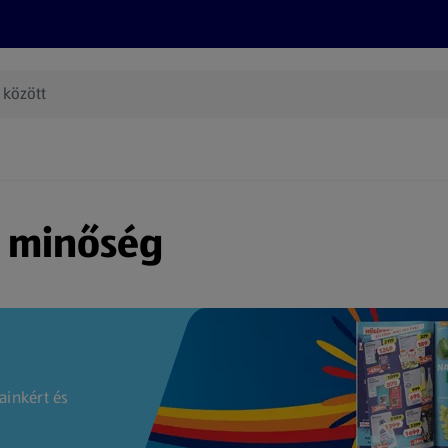
Termékeink
Online bevásárlás
Információk
Az én AL
(új oldalon nyílik meg)
s minőség
ainkért és