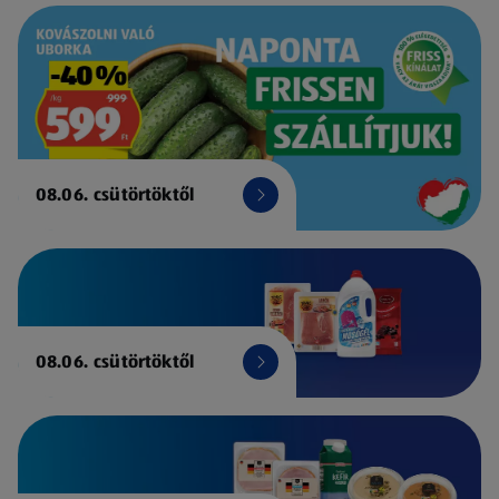
08.06. csütörtöktől
08.06. csütörtöktől