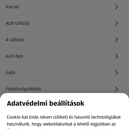
Karrier
(új oldalon nyílik meg)
ALDI UTAZÁS
(új oldalon nyílik meg)
A vállalat
ALDI App
Sajtó
Felelősségvállalás
Adatvédelmi beállítások
Információk
Cookie-kat (más néven sütiket) és hasonló technológiákat
Kérdőív
használunk, hogy weboldalunkat a lehető legjobban az