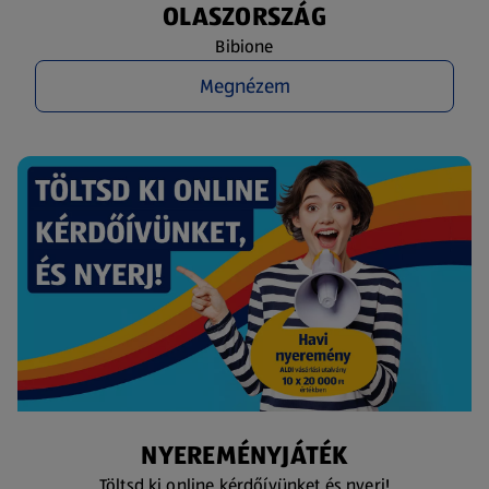
OLASZORSZÁG
Bibione
Megnézem
NYEREMÉNYJÁTÉK
Töltsd ki online kérdőívünket és nyerj!