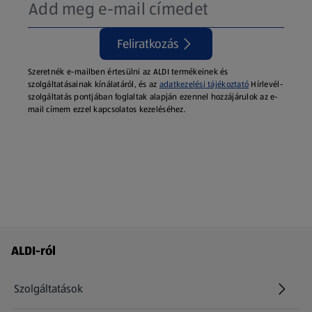
Feliratkozás
Szeretnék e-mailben értesülni az ALDI termékeinek és
szolgáltatásainak kínálatáról, és az
adatkezelési tájékoztató
Hírlevél-
szolgáltatás pontjában foglaltak alapján ezennel hozzájárulok az e-
mail címem ezzel kapcsolatos kezeléséhez.
Láblécmenü - további linkek
ALDI-ról
Szolgáltatások