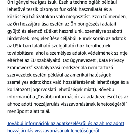
Ön igényeihez igazítsuk.
Ezek a technológiák például
lehetővé teszik bizonyos funkciók használatát és a
Fizetési lehetőségek
közösségi hálózatokon való megosztást. Ezen túlmenően,
az Ön hozzájárulása esetén az Ön böngészési adatait
ALDI utalványok
gyűjtő és elemző sütiket használunk, személyre szabott
hirdetések megjelenítése céljából. Ennek során az adatok
az USA-ban található szolgáltatókhoz kerülhetnek
Árcsökkentés
továbbításra, ahol a személyes adatok védelmének szintje
eltérhet az EU szabályaitól (az úgynevezett „Data Privacy
Adattörlő alkalmazás
Framework” szabályozási rendszer alá nem tartozó
szervezetek esetén például az amerikai hatóságok
Szervizpont
személyes adatokhoz való hozzáférésének lehetősége és a
(új oldalon nyílik meg)
korlátozott jogorvoslati lehetőségek miatt). Bővebb
információt a „További információk az adatkezelésről és az
Fedezz fel minket az interneten!
ahhoz adott hozzájárulás visszavonásának lehetőségéről”
menüpont alatt talál.
Töltsd le az ALDI Magyarország applikációt!
További információk az adatkezelésről és az ahhoz adott
hozzájárulás visszavonásának lehetőségéről