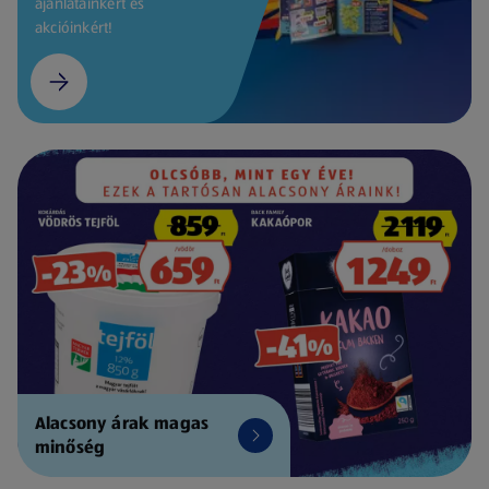
ajánlatainkért és
akcióinkért!
Alacsony árak magas
minőség