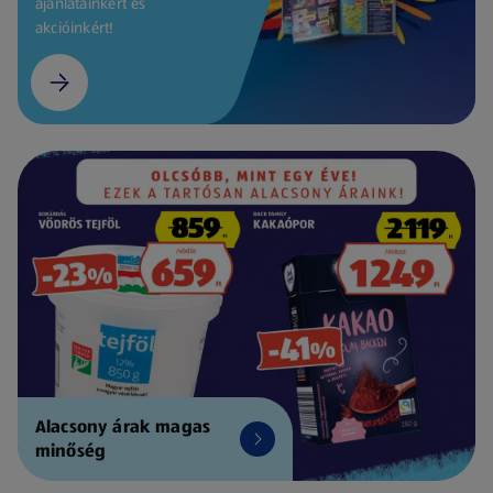
ajánlatainkért és
akcióinkért!
Alacsony árak magas
minőség