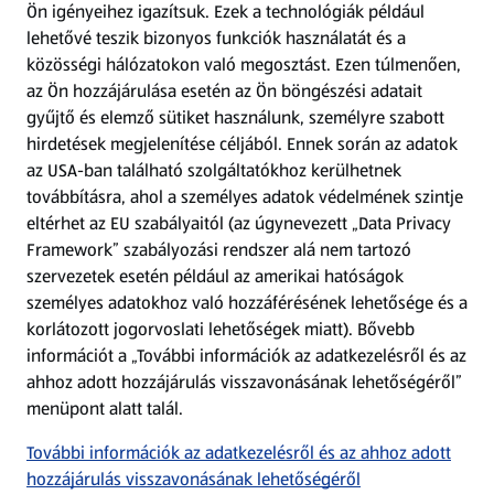
Ön igényeihez igazítsuk.
Ezek a technológiák például
lehetővé teszik bizonyos funkciók használatát és a
Fizetési lehetőségek
közösségi hálózatokon való megosztást. Ezen túlmenően,
az Ön hozzájárulása esetén az Ön böngészési adatait
ALDI utalványok
gyűjtő és elemző sütiket használunk, személyre szabott
hirdetések megjelenítése céljából. Ennek során az adatok
az USA-ban található szolgáltatókhoz kerülhetnek
Árcsökkentés
továbbításra, ahol a személyes adatok védelmének szintje
eltérhet az EU szabályaitól (az úgynevezett „Data Privacy
Adattörlő alkalmazás
Framework” szabályozási rendszer alá nem tartozó
szervezetek esetén például az amerikai hatóságok
Szervizpont
személyes adatokhoz való hozzáférésének lehetősége és a
(új oldalon nyílik meg)
korlátozott jogorvoslati lehetőségek miatt). Bővebb
információt a „További információk az adatkezelésről és az
Fedezz fel minket az interneten!
ahhoz adott hozzájárulás visszavonásának lehetőségéről”
menüpont alatt talál.
Töltsd le az ALDI Magyarország applikációt!
További információk az adatkezelésről és az ahhoz adott
hozzájárulás visszavonásának lehetőségéről