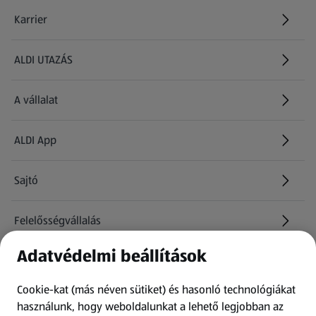
Karrier
(új oldalon nyílik meg)
ALDI UTAZÁS
(új oldalon nyílik meg)
A vállalat
ALDI App
Sajtó
Felelősségvállalás
Adatvédelmi beállítások
Információk
Cookie-kat (más néven sütiket) és hasonló technológiákat
Kérdőív
használunk, hogy weboldalunkat a lehető legjobban az