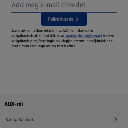
Feliratkozás
Szeretnék e-mailben értesülni az ALDI termékeinek és
szolgáltatásainak kínálatáról, és az
adatkezelési tájékoztató
Hírlevél-
szolgáltatás pontjában foglaltak alapján ezennel hozzájárulok az e-
mail címem ezzel kapcsolatos kezeléséhez.
Láblécmenü - további linkek
ALDI-ról
Szolgáltatások