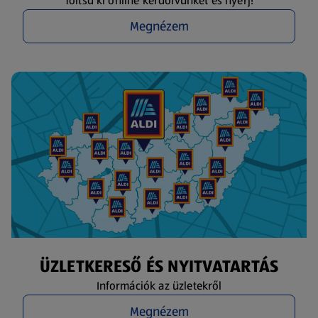
Töltsd ki online kérdőívünket és nyerj!
Megnézem
ÜZLETKERESŐ ÉS NYITVATARTÁS
Információk az üzletekről
Megnézem