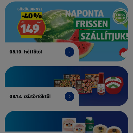
08.10. hétfőtől
08.13. csütörtöktől