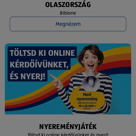
OLASZORSZÁG
Bibione
Megnézem
NYEREMÉNYJÁTÉK
Töltsd ki online kérdőívünket és nyerj!