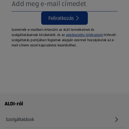
Feliratkozás
Szeretnék e-mailben értesülni az ALDI termékeinek és
szolgáltatásainak kínálatáról, és az
adatkezelési tájékoztató
Hírlevél-
szolgáltatás pontjában foglaltak alapján ezennel hozzájárulok az e-
mail címem ezzel kapcsolatos kezeléséhez.
Láblécmenü - további linkek
ALDI-ról
Szolgáltatások