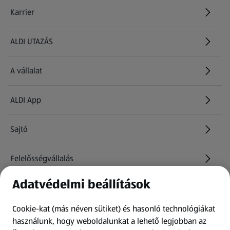
Karrier
(új oldalon nyílik meg)
ALDI UTAZÁS
(új oldalon nyílik meg)
A vállalat
ALDI App
Sajtó
Felelősségvállalás
Adatvédelmi beállítások
Információk
Cookie-kat (más néven sütiket) és hasonló technológiákat
Kérdőív
használunk, hogy weboldalunkat a lehető legjobban az