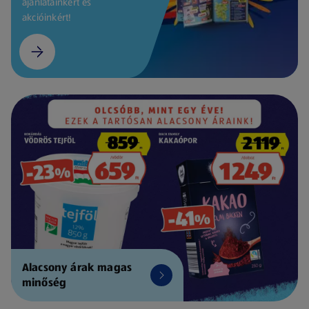
ajánlatainkért és
akcióinkért!
Alacsony árak magas
minőség