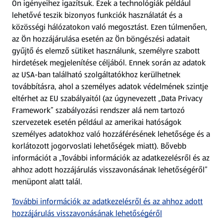
Ön igényeihez igazítsuk.
Ezek a technológiák például
lehetővé teszik bizonyos funkciók használatát és a
Fizetési lehetőségek
közösségi hálózatokon való megosztást. Ezen túlmenően,
az Ön hozzájárulása esetén az Ön böngészési adatait
ALDI utalványok
gyűjtő és elemző sütiket használunk, személyre szabott
hirdetések megjelenítése céljából. Ennek során az adatok
az USA-ban található szolgáltatókhoz kerülhetnek
Árcsökkentés
továbbításra, ahol a személyes adatok védelmének szintje
eltérhet az EU szabályaitól (az úgynevezett „Data Privacy
Adattörlő alkalmazás
Framework” szabályozási rendszer alá nem tartozó
szervezetek esetén például az amerikai hatóságok
Szervizpont
személyes adatokhoz való hozzáférésének lehetősége és a
(új oldalon nyílik meg)
korlátozott jogorvoslati lehetőségek miatt). Bővebb
információt a „További információk az adatkezelésről és az
Fedezz fel minket az interneten!
ahhoz adott hozzájárulás visszavonásának lehetőségéről”
menüpont alatt talál.
Töltsd le az ALDI Magyarország applikációt!
További információk az adatkezelésről és az ahhoz adott
hozzájárulás visszavonásának lehetőségéről