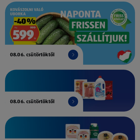
08.06. csütörtöktől
08.06. csütörtöktől