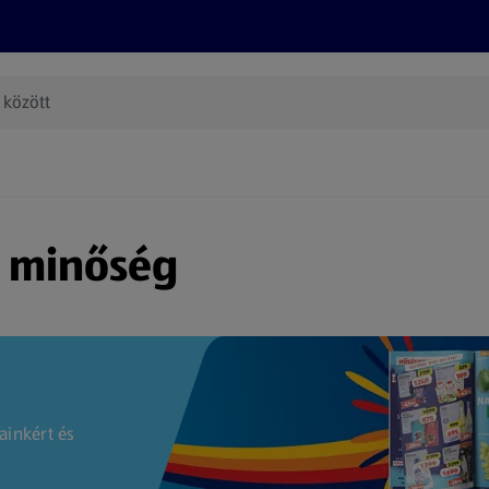
Termékeink
Online bevásárlás
Információk
Az én AL
(új oldalon nyílik meg)
s minőség
ainkért és