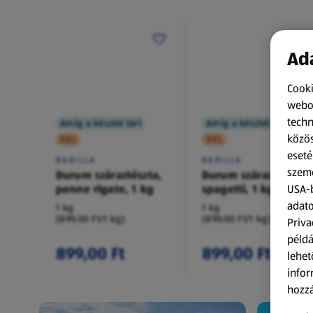
Ada
Cooki
webol
techn
Amíg a készlet tart
Amíg a készlet tart
közös
XXL
XXL
eseté
BARILLA
BARILLA
szemé
Durum száraztészta,
Durum száraztészta,
penne rigate, 1 kg
spagetti, 1 kg
USA-b
adato
1 kg
1 kg
(899,00 Ft/1 kg)
(899,00 Ft/1 kg)
Priva
példá
899,00 Ft
899,00 Ft
lehet
infor
hozzá