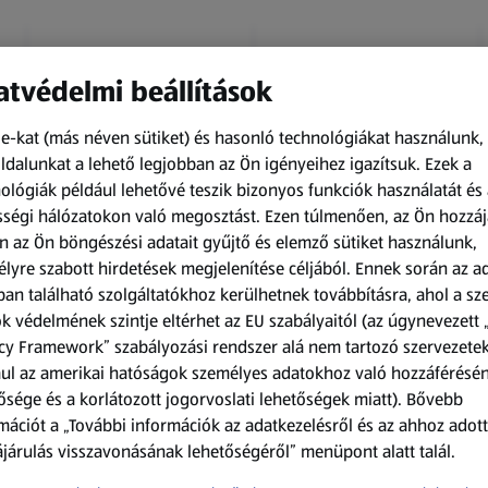
tvédelmi beállítások
e-kat (más néven sütiket) és hasonló technológiákat használunk,
dalunkat a lehető legjobban az Ön igényeihez igazítsuk.
Ezek a
ológiák például lehetővé teszik bizonyos funkciók használatát és 
Amíg a készlet tart
Amíg a készlet tart
ségi hálózatokon való megosztást. Ezen túlmenően, az Ön hozzáj
XXL
XXL
n az Ön böngészési adatait gyűjtő és elemző sütiket használunk,
ACTIMEL
O.B.
lyre szabott hirdetések megjelenítése céljából. Ennek során az a
Actimel joghurtital, 8
Procomfort tampon,
an található szolgáltatókhoz kerülhetnek továbbításra, ahol a s
palack
64 darab
k védelmének szintje eltérhet az EU szabályaitól (az úgynevezett 
0,8 kg
64 darabonként
(1 186,25 Ft/1 kg)
(59,36 Ft/1 darabonként)
cy Framework” szabályozási rendszer alá nem tartozó szervezete
ul az amerikai hatóságok személyes adatokhoz való hozzáférésé
949,00 Ft
3 799,00 Ft
ősége és a korlátozott jogorvoslati lehetőségek miatt). Bővebb
mációt a „További információk az adatkezelésről és az ahhoz adott
járulás visszavonásának lehetőségéről” menüpont alatt talál.