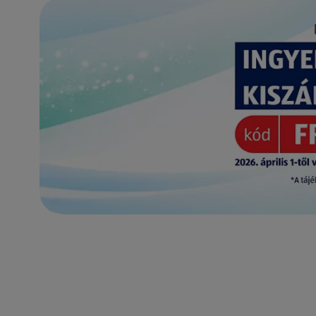
(új oldalon nyílik meg)