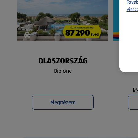
Továb
vissz
OLASZORSZÁG
N
Bibione
ké
Megnézem