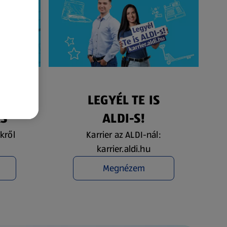
ÉS
LEGYÉL TE IS
ÁS
ALDI-S!
kről
Karrier az ALDI-nál:
karrier.aldi.hu
Megnézem