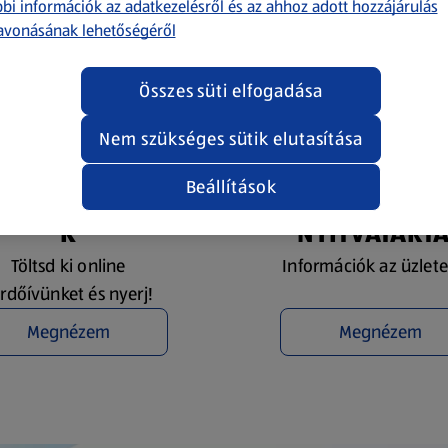
bi információk az adatkezelésről és az ahhoz adott hozzájárulás
avonásának lehetőségéről
Összes süti elfogadása
Nem szükséges sütik elutasítása
Beállítások
YEREMÉNYJÁTÉ
ÜZLETKERESŐ 
K
NYITVATART
Töltsd ki online
Információk az üzlete
rdőívünket és nyerj!
Megnézem
Megnézem