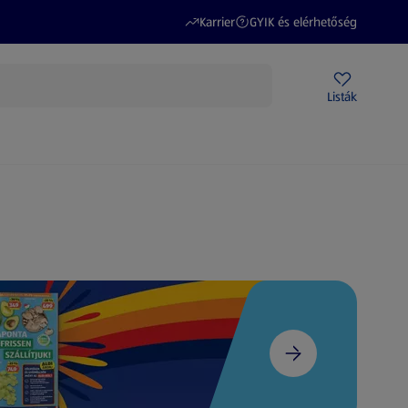
(új oldalon nyílik meg)
(új oldalon nyílik meg)
Karrier
GYIK és elérhetőség
Akciós újságok
ALDI Üzletek
Ajándékkártya
Szervizpont
Listák
DI-m