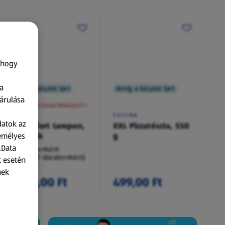
 hogy
a
Amíg a készlet tart
Amíg a készlet tart
XXL
árulása
A termék nem érkezett meg!
O.B.
CUCINA
datok az
Procomfort tampon,
XXL Pizzatészta, 550
zemélyes
54 darab
g
„Data
54 darabonként
(62,94 Ft/1 darabonként)
k esetén
nek
3 399,00 Ft
499,00 Ft