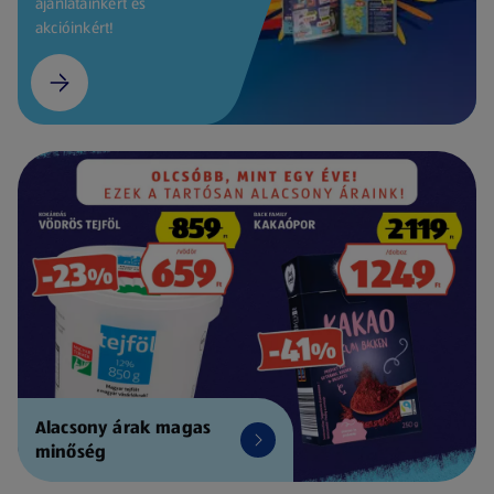
ajánlatainkért és
akcióinkért!
Alacsony árak magas
minőség