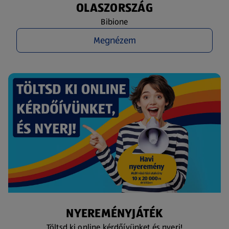
OLASZORSZÁG
Bibione
Megnézem
NYEREMÉNYJÁTÉK
Töltsd ki online kérdőívünket és nyerj!