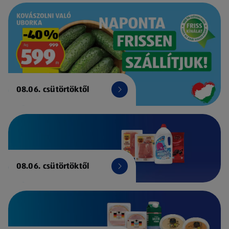
08.06. csütörtöktől
08.06. csütörtöktől