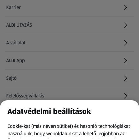
Karrier
(új oldalon nyílik meg)
ALDI UTAZÁS
(új oldalon nyílik meg)
A vállalat
ALDI App
Sajtó
Felelősségvállalás
Adatvédelmi beállítások
Információk
Cookie-kat (más néven sütiket) és hasonló technológiákat
Kérdőív
használunk, hogy weboldalunkat a lehető legjobban az