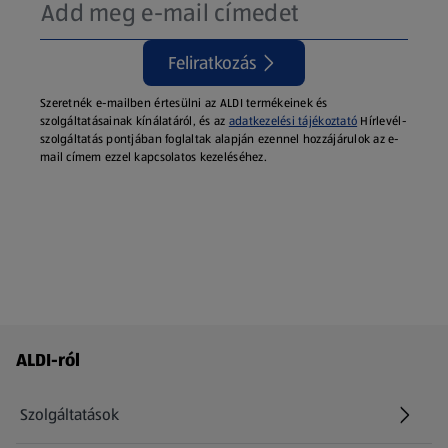
Feliratkozás
Szeretnék e-mailben értesülni az ALDI termékeinek és
szolgáltatásainak kínálatáról, és az
adatkezelési tájékoztató
Hírlevél-
szolgáltatás pontjában foglaltak alapján ezennel hozzájárulok az e-
mail címem ezzel kapcsolatos kezeléséhez.
Láblécmenü - további linkek
ALDI-ról
Szolgáltatások