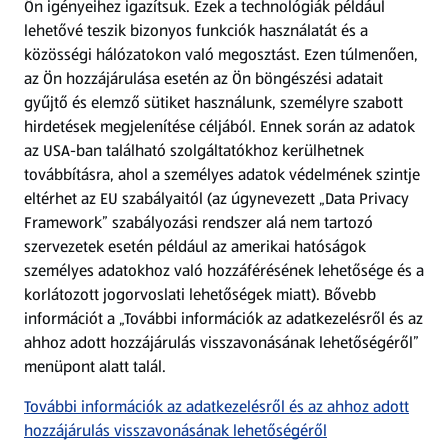
Ön igényeihez igazítsuk.
Ezek a technológiák például
lehetővé teszik bizonyos funkciók használatát és a
Fizetési lehetőségek
közösségi hálózatokon való megosztást. Ezen túlmenően,
az Ön hozzájárulása esetén az Ön böngészési adatait
ALDI utalványok
gyűjtő és elemző sütiket használunk, személyre szabott
hirdetések megjelenítése céljából. Ennek során az adatok
az USA-ban található szolgáltatókhoz kerülhetnek
Árcsökkentés
továbbításra, ahol a személyes adatok védelmének szintje
eltérhet az EU szabályaitól (az úgynevezett „Data Privacy
Adattörlő alkalmazás
Framework” szabályozási rendszer alá nem tartozó
szervezetek esetén például az amerikai hatóságok
Szervizpont
személyes adatokhoz való hozzáférésének lehetősége és a
(új oldalon nyílik meg)
korlátozott jogorvoslati lehetőségek miatt). Bővebb
információt a „További információk az adatkezelésről és az
Fedezz fel minket az interneten!
ahhoz adott hozzájárulás visszavonásának lehetőségéről”
menüpont alatt talál.
Töltsd le az ALDI Magyarország applikációt!
További információk az adatkezelésről és az ahhoz adott
hozzájárulás visszavonásának lehetőségéről